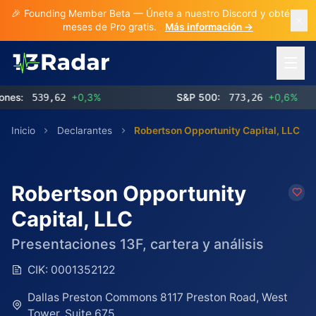
🎉 Founding Member Beta — Únete a nuestro Discord y obtén 3
meses de Pro gratis.
Más información →
Abrir 
:
539,62
+0,3%
S&P 500:
773,26
+0,6%
N
Inicio
Declarantes
Robertson Opportunity Capital, LLC
Robertson Opportunity
Capital, LLC
Presentaciones 13F, cartera y análisis
CIK:
0001352122
Dallas Preston Commons 8117 Preston Road, West
Tower, Suite 675