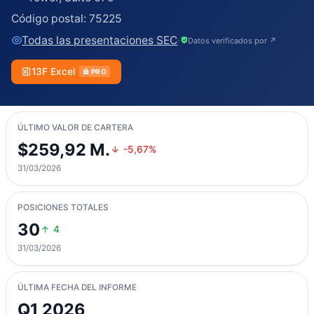
Código postal:
75225
Todas las presentaciones SEC
·
Datos verificados por ↗
13F Excel
PRO
ÚLTIMO VALOR DE CARTERA
$259,92 M.
-5,67%
31/03/2026
POSICIONES TOTALES
30
4
31/03/2026
ÚLTIMA FECHA DEL INFORME
Q1 2026