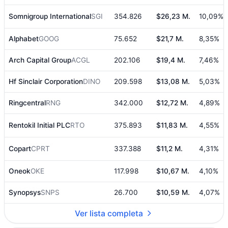
Somnigroup International
SGI
354.826
$26,23 M.
10,09%
Alphabet
GOOG
75.652
$21,7 M.
8,35%
Arch Capital Group
ACGL
202.106
$19,4 M.
7,46%
Hf Sinclair Corporation
DINO
209.598
$13,08 M.
5,03%
Ringcentral
RNG
342.000
$12,72 M.
4,89%
Rentokil Initial PLC
RTO
375.893
$11,83 M.
4,55%
Copart
CPRT
337.388
$11,2 M.
4,31%
Oneok
OKE
117.998
$10,67 M.
4,10%
Synopsys
SNPS
26.700
$10,59 M.
4,07%
Ver lista completa