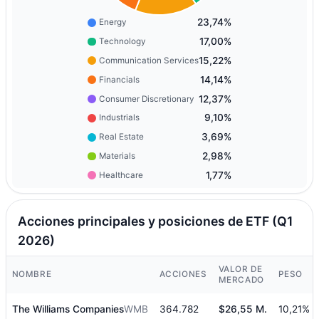
23,74%
Energy
17,00%
Technology
15,22%
Communication Services
14,14%
Financials
12,37%
Consumer Discretionary
9,10%
Industrials
3,69%
Real Estate
2,98%
Materials
1,77%
Healthcare
Acciones principales y posiciones de ETF (Q1
2026)
VALOR DE
NOMBRE
ACCIONES
PESO
MERCADO
The Williams Companies
WMB
364.782
$26,55 M.
10,21%