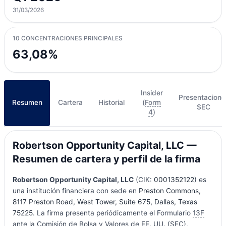
31/03/2026
10 CONCENTRACIONES PRINCIPALES
63,08%
Insider
Presentacione
Resumen
Cartera
Historial
(
Form
SEC
4
)
Robertson Opportunity Capital, LLC —
Resumen de cartera y perfil de la firma
Robertson Opportunity Capital, LLC
(CIK:
0001352122
) es
una institución financiera con sede en
Preston Commons,
8117 Preston Road, West Tower, Suite 675, Dallas, Texas
75225
. La firma presenta periódicamente el Formulario
13F
ante la Comisión de Bolsa y Valores de EE. UU. (SEC),