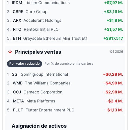
1.
IRDM
Iridium Communications
+$7,97 M.
2.
CBRE
Cbre Group
+$3,16 M.
3.
ARX
Accelerant Holdings
+$1,8 M.
4.
RTO
Rentokil Initial PLC
+$1,57 M.
5.
ETH
Grayscale Ethereum Mini Trust Etf
+$817.517
Principales ventas
Q1 2026
Por valor reducido
Por % de cambio en la cartera
1.
SGI
Somnigroup International
−$6,28 M.
2.
WMB
The Williams Companies
−$4,99 M.
3.
CCJ
Cameco Corporation
−$2,98 M.
4.
META
Meta Platforms
−$2,4 M.
5.
FLUT
Flutter Entertainment PLC
−$1,13 M.
Asignación de activos