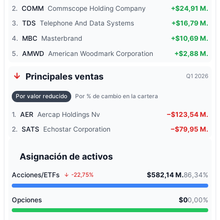
2.
COMM
Commscope Holding Company
+$24,91 M.
3.
TDS
Telephone And Data Systems
+$16,79 M.
4.
MBC
Masterbrand
+$10,69 M.
5.
AMWD
American Woodmark Corporation
+$2,88 M.
Principales ventas
Q1 2026
Por valor reducido
Por % de cambio en la cartera
1.
AER
Aercap Holdings Nv
−$123,54 M.
2.
SATS
Echostar Corporation
−$79,95 M.
Asignación de activos
Acciones/ETFs
$582,14 M.
86,34%
-22,75%
Opciones
$0
0,00%