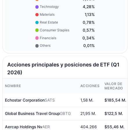
4,28%
Technology
1,13%
Materials
0,78%
Real Estate
0,57%
Consumer Staples
0,34%
Financials
0,01%
Others
Acciones principales y posiciones de ETF (Q1
2026)
VALOR DE
NOMBRE
ACCIONES
MERCADO
Echostar Corporation
SATS
1,58 M.
$185,54 M.
Global Business Travel Group
GBTG
21,95 M.
$122,5 M.
Aercap Holdings Nv
AER
404.266
$55,46 M.