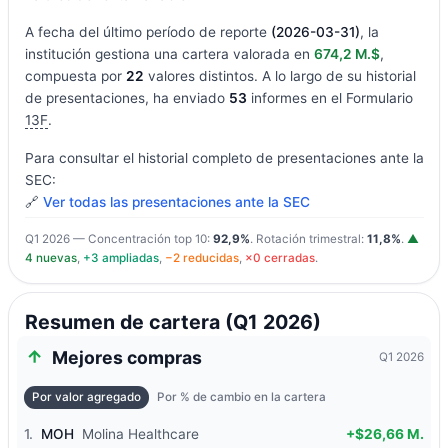
A fecha del último período de reporte
(2026-03-31)
, la
institución gestiona una cartera valorada en
674,2 M.$
,
compuesta por
22
valores distintos. A lo largo de su historial
de presentaciones, ha enviado
53
informes en el Formulario
13F
.
Para consultar el historial completo de presentaciones ante la
SEC:
🔗
Ver todas las presentaciones ante la SEC
Q1 2026 — Concentración top 10:
92,9%
. Rotación trimestral:
11,8%
.
▲
4 nuevas
,
+3 ampliadas
,
−2 reducidas
,
×0 cerradas
.
Resumen de cartera (Q1 2026)
Mejores compras
Q1 2026
Por valor agregado
Por % de cambio en la cartera
1.
MOH
Molina Healthcare
+$26,66 M.