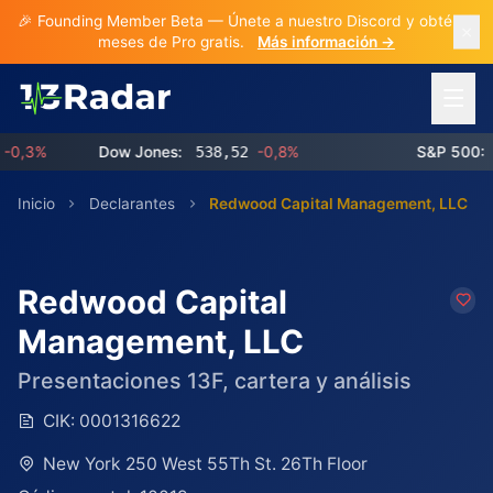
🎉 Founding Member Beta — Únete a nuestro Discord y obtén 3
meses de Pro gratis.
Más información →
Abrir 
3%
Dow Jones:
538,52
-0,8%
S&P 500:
768
Inicio
Declarantes
Redwood Capital Management, LLC
Redwood Capital
Management, LLC
Presentaciones 13F, cartera y análisis
CIK:
0001316622
New York 250 West 55Th St. 26Th Floor