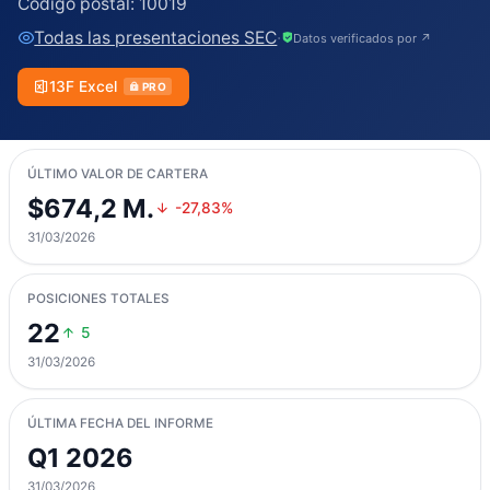
Código postal:
10019
Todas las presentaciones SEC
·
Datos verificados por ↗
13F Excel
PRO
ÚLTIMO VALOR DE CARTERA
$674,2 M.
-27,83%
31/03/2026
POSICIONES TOTALES
22
5
31/03/2026
ÚLTIMA FECHA DEL INFORME
Q1 2026
31/03/2026