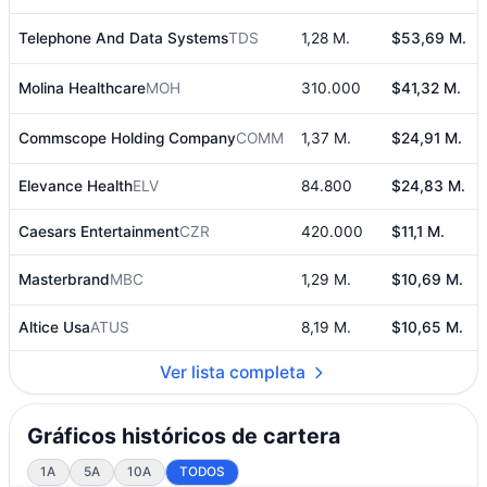
Telephone And Data Systems
TDS
1,28 M.
$53,69 M.
Molina Healthcare
MOH
310.000
$41,32 M.
Commscope Holding Company
COMM
1,37 M.
$24,91 M.
Elevance Health
ELV
84.800
$24,83 M.
Caesars Entertainment
CZR
420.000
$11,1 M.
Masterbrand
MBC
1,29 M.
$10,69 M.
Altice Usa
ATUS
8,19 M.
$10,65 M.
Ver lista completa
Gráficos históricos de cartera
1A
5A
10A
TODOS