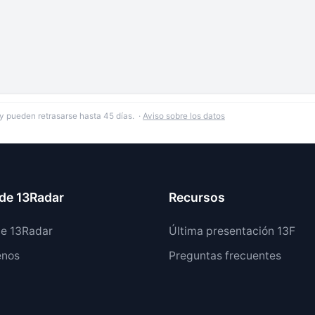
y pueden retrasarse hasta 45 días. ·
Aviso sobre los datos
de 13Radar
Recursos
de 13Radar
Última presentación 13F
enos
Preguntas frecuentes