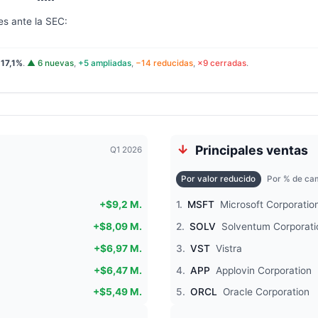
es ante la SEC:
:
17,1%
.
▲ 6 nuevas
,
+5 ampliadas
,
−14 reducidas
,
×9 cerradas
.
Principales ventas
Q1 2026
Por valor reducido
Por % de cam
+$9,2 M.
1.
MSFT
Microsoft Corporatio
+$8,09 M.
2.
SOLV
Solventum Corporati
+$6,97 M.
3.
VST
Vistra
+$6,47 M.
4.
APP
Applovin Corporation
+$5,49 M.
5.
ORCL
Oracle Corporation