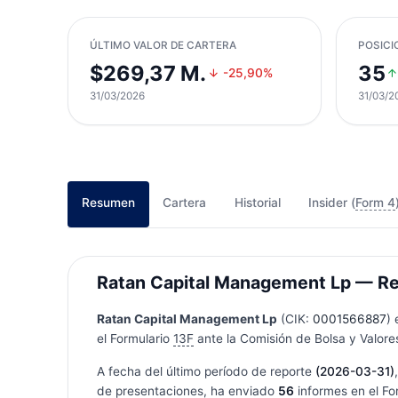
ÚLTIMO VALOR DE CARTERA
POSICI
$269,37 M.
35
-25,90%
31/03/2026
31/03/2
Resumen
Cartera
Historial
Insider (
Form 4
Ratan Capital Management Lp — Resu
Ratan Capital Management Lp
(CIK:
0001566887
) 
el Formulario
13F
ante la Comisión de Bolsa y Valores
A fecha del último período de reporte
(2026-03-31)
de presentaciones, ha enviado
56
informes en el Fo