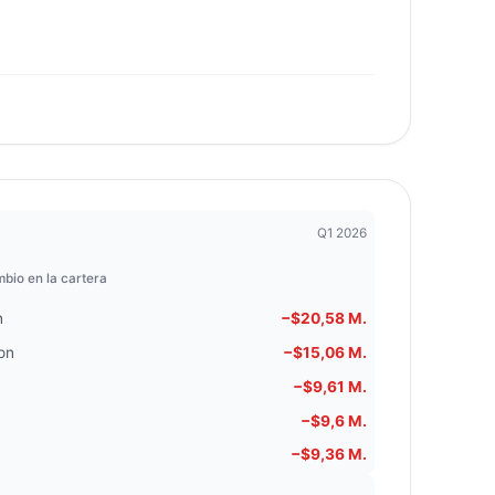
Q1 2026
bio en la cartera
n
−$20,58 M.
on
−$15,06 M.
−$9,61 M.
−$9,6 M.
−$9,36 M.