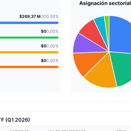
Asignación sectorial
$269,37 M.
100,00%
$0
0,00%
$0
0,00%
$0
0,00%
TF (Q1 2026)