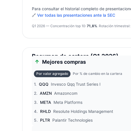
Para consultar el historial completo de presentacion
🔗
Ver todas las presentaciones ante la SEC
Q1 2026 — Concentración top 10:
71,8%
. Rotación trimestral
Resumen de cartera (Q1 2026)
Mejores compras
Por valor agregado
Por % de cambio en la cartera
1.
QQQ
Invesco Qqq Trust Series I
2.
AMZN
Amazoncom
3.
META
Meta Platforms
4.
RHLD
Resolute Holdings Management
5.
PLTR
Palantir Technologies