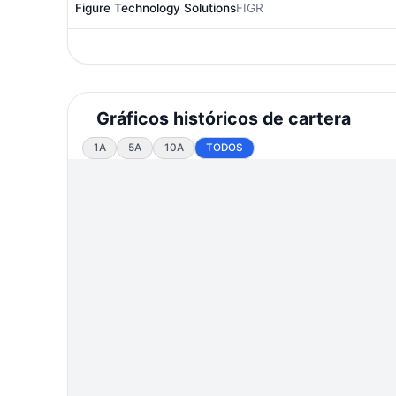
Figure Technology Solutions
FIGR
Gráficos históricos de cartera
1A
5A
10A
TODOS