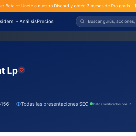
r Beta — Únete a nuestro Discord y obtén 3 meses de Pro gratis.
nsiders
Análisis
Precios
p
t Lp
3156
Todas las presentaciones SEC
·
Datos verificados por ↗