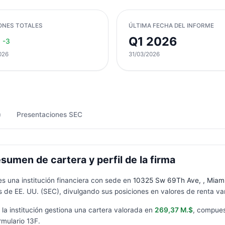
ONES TOTALES
ÚLTIMA FECHA DEL INFORME
Q1 2026
-3
026
31/03/2026
)
Presentaciones SEC
men de cartera y perfil de la firma
es una institución financiera con sede en
10325 Sw 69Th Ave, , Miami
 de EE. UU. (SEC), divulgando sus posiciones en valores de renta var
, la institución gestiona una cartera valorada en
269,37 M.$
, compue
rmulario
13F
.