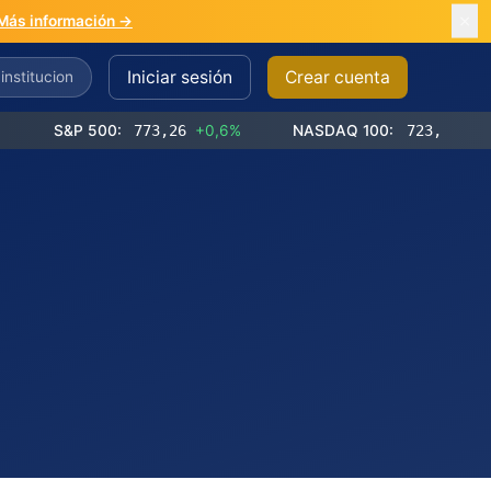
Más información →
Iniciar sesión
Crear cuenta
S&P 500:
773,26
+0,6%
NASDAQ 100:
723,03
+1,2%