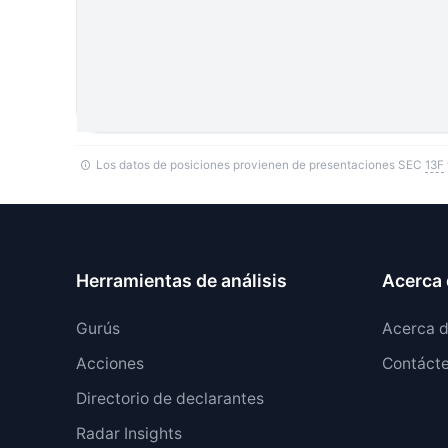
Los datos de posiciones provienen de presentaciones SEC
13F
Herramientas de análisis
Acerca 
Gurús
Acerca 
Acciones
Contáct
Directorio de declarantes
Radar Insights