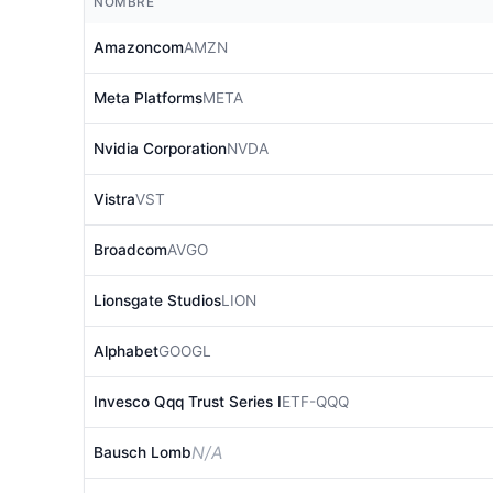
NOMBRE
Amazoncom
AMZN
Meta Platforms
META
Nvidia Corporation
NVDA
Vistra
VST
Broadcom
AVGO
Lionsgate Studios
LION
Alphabet
GOOGL
Invesco Qqq Trust Series I
ETF-QQQ
N/A
Bausch Lomb