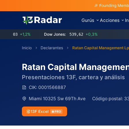
🎉 Founding Membe
Gurús
Acciones
I
3
+1,2%
Dow Jones:
539,62
+0,3%
Inicio
Declarantes
Ratan Capital Management L
Ratan Capital Managemen
Presentaciones 13F, cartera y análisis
CIK:
0001566887
Miami 10325 Sw 69Th Ave
Código postal:
3
13F Excel
PRO