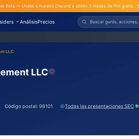
r Beta — Únete a nuestro Discord y obtén 3 meses de Pro gratis.
nsiders
Análisis
Precios
nt LLC
gement LLC
Código postal:
98101
Todas las presentaciones SEC
·