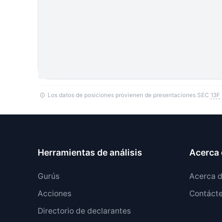
Los datos de posiciones provienen de presentaciones SEC
13F
Herramientas de análisis
Acerca 
Gurús
Acerca 
Acciones
Contáct
Directorio de declarantes