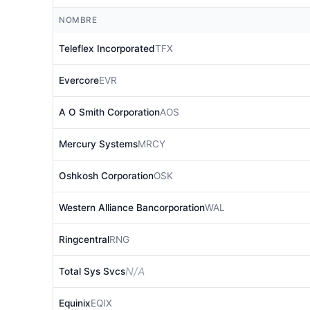
NOMBRE
Teleflex Incorporated
TFX
Evercore
EVR
A O Smith Corporation
AOS
Mercury Systems
MRCY
Oshkosh Corporation
OSK
Western Alliance Bancorporation
WAL
Ringcentral
RNG
N/A
Total Sys Svcs
Equinix
EQIX