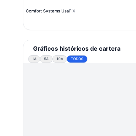
Comfort Systems Usa
FIX
Gráficos históricos de cartera
1A
5A
10A
TODOS