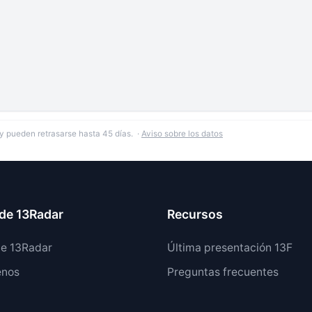
y pueden retrasarse hasta 45 días. ·
Aviso sobre los datos
de 13Radar
Recursos
de 13Radar
Última presentación 13F
enos
Preguntas frecuentes