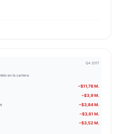
Q4 2017
bio en la cartera
−$11,78 M.
−$3,9 M.
on
−$3,84 M.
−$3,61 M.
−$3,52 M.