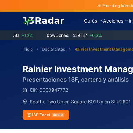
🎉 Founding Membe
Gurús
Acciones
I
3
+1,2%
Dow Jones:
539,62
+0,3%
Inicio
Declarantes
Rainier Investment Manageme
Rainier Investment Mana
Presentaciones 13F, cartera y análisis
CIK:
0000947772
Seattle Two Union Square 601 Union St #2801
13F Excel
PRO