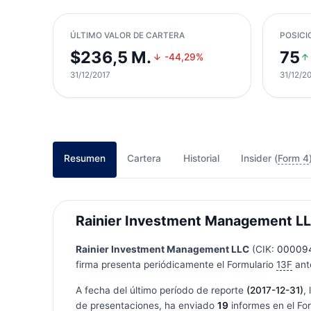
ÚLTIMO VALOR DE CARTERA
POSICI
$236,5 M.
75
-44,29%
31/12/2017
31/12/2
Resumen
Cartera
Historial
Insider (
Form 4
Rainier Investment Management LLC
Rainier Investment Management LLC
(CIK:
00009
firma presenta periódicamente el Formulario
13F
ante
A fecha del último período de reporte
(2017-12-31)
,
de presentaciones, ha enviado
19
informes en el Fo