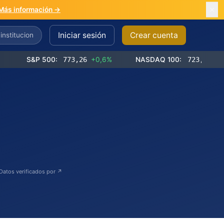
Más información →
Iniciar sesión
Crear cuenta
S&P 500:
773,26
+0,6%
NASDAQ 100:
723,03
+1,2%
Datos verificados por ↗