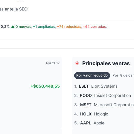
es ante la SEC:
:
0,2%
.
▲ 0 nuevas
,
+1 ampliadas
,
−74 reducidas
,
×64 cerradas
.
Principales ventas
Q4 2017
Por valor reducido
Por % de cam
+$650.448,55
1.
ESLT
Elbit Systems
2.
PODD
Insulet Corporation
3.
MSFT
Microsoft Corporati
4.
HOLX
Hologic
5.
AAPL
Apple