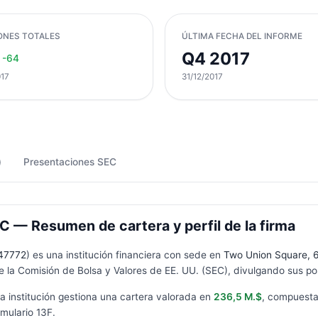
ONES TOTALES
ÚLTIMA FECHA DEL INFORME
Q4 2017
-64
017
31/12/2017
)
Presentaciones SEC
 — Resumen de cartera y perfil de la firma
47772
) es una institución financiera con sede en
Two Union Square, 6
 la Comisión de Bolsa y Valores de EE. UU. (SEC), divulgando sus pos
 la institución gestiona una cartera valorada en
236,5 M.$
, compuest
rmulario
13F
.