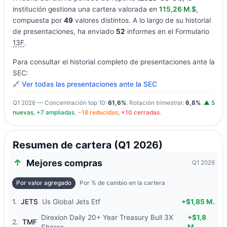
institución gestiona una cartera valorada en
115,26 M.$
,
compuesta por
49
valores distintos. A lo largo de su historial
de presentaciones, ha enviado
52
informes en el Formulario
13F
.
Para consultar el historial completo de presentaciones ante la
SEC:
🔗
Ver todas las presentaciones ante la SEC
Q1 2026 — Concentración top 10:
61,6%
. Rotación trimestral:
6,8%
.
▲ 5
nuevas
,
+7 ampliadas
,
−18 reducidas
,
×10 cerradas
.
Resumen de cartera (Q1 2026)
Mejores compras
Q1 2026
Por valor agregado
Por % de cambio en la cartera
1.
JETS
Us Global Jets Etf
+$1,85 M.
Direxion Daily 20+ Year Treasury Bull 3X
+$1,8
2.
TMF
Shares
M.