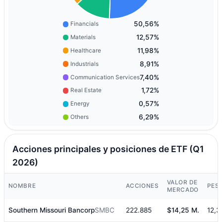
50,56%
Financials
12,57%
Materials
11,98%
Healthcare
8,91%
Industrials
7,40%
Communication Services
1,72%
Real Estate
0,57%
Energy
6,29%
Others
Acciones principales y posiciones de ETF (Q1
2026)
VALOR DE
NOMBRE
ACCIONES
PES
MERCADO
Southern Missouri Bancorp
SMBC
222.885
$14,25 M.
12,