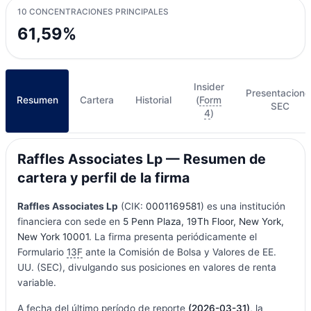
10 CONCENTRACIONES PRINCIPALES
61,59%
Insider
Presentacione
Resumen
Cartera
Historial
(
Form
SEC
4
)
Raffles Associates Lp — Resumen de
cartera y perfil de la firma
Raffles Associates Lp
(CIK:
0001169581
) es una institución
financiera con sede en
5 Penn Plaza, 19Th Floor, New York,
New York 10001
. La firma presenta periódicamente el
Formulario
13F
ante la Comisión de Bolsa y Valores de EE.
UU. (SEC), divulgando sus posiciones en valores de renta
variable.
A fecha del último período de reporte
(2026-03-31)
, la