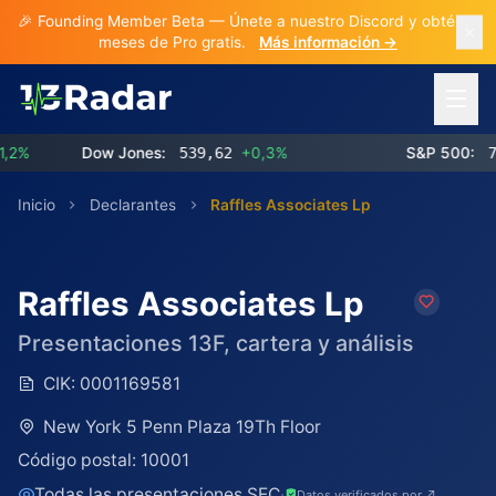
🎉 Founding Member Beta — Únete a nuestro Discord y obtén 3
meses de Pro gratis.
Más información →
Abrir 
Dow Jones:
539,62
+0,3%
S&P 500:
773,
Inicio
Declarantes
Raffles Associates Lp
Raffles Associates Lp
Presentaciones 13F, cartera y análisis
CIK:
0001169581
New York 5 Penn Plaza 19Th Floor
Código postal:
10001
Todas las presentaciones SEC
·
Datos verificados por ↗