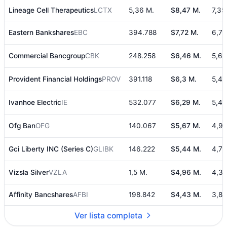
Lineage Cell Therapeutics
LCTX
5,36 M.
$8,47 M.
7,3
Eastern Bankshares
EBC
394.788
$7,72 M.
6,7
Commercial Bancgroup
CBK
248.258
$6,46 M.
5,6
Provident Financial Holdings
PROV
391.118
$6,3 M.
5,4
Ivanhoe Electric
IE
532.077
$6,29 M.
5,4
Ofg Ban
OFG
140.067
$5,67 M.
4,9
Gci Liberty INC (Series C)
GLIBK
146.222
$5,44 M.
4,7
Vizsla Silver
VZLA
1,5 M.
$4,96 M.
4,3
Affinity Bancshares
AFBI
198.842
$4,43 M.
3,8
Ver lista completa