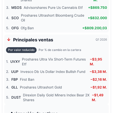
3.
MSOS
Advisorshares Pure Us Cannabis Etf
+$869.750
Proshares Ultrashort Bloomberg Crude
4.
SCO
+$832.000
Oil
5.
OFG
Ofg Ban
+$809.200,03
Principales ventas
Q1 2026
Por valor reducido
Por % de cambio en la cartera
Proshares Ultra Vix Short-Term Futures
−$3,95
1.
UVXY
Etf
M.
2.
UUP
Invesco Db Us Dollar Index Bullish Fund
−$3,38 M.
3.
FBP
First Ban
−$2,16 M.
4.
GLL
Proshares Ultrashort Gold
−$1,92 M.
Direxion Daily Gold Miners Index Bear 2X
−$1,49
5.
DUST
Shares
M.