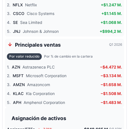
2.
NFLX
Netflix
+$1.247 M.
3.
CSCO
Cisco Systems
+$1.145 M.
4.
SE
Sea Limited
+$1.068 M.
5.
JNJ
Johnson & Johnson
+$994,2 M.
Principales ventas
Q1 2026
Por valor reducido
Por % de cambio en la cartera
1.
AZN
Astrazeneca PLC
−$4.472 M.
2.
MSFT
Microsoft Corporation
−$3.134 M.
3.
AMZN
Amazoncom
−$1.658 M.
4.
KLAC
Kla Corporation
−$1.508 M.
5.
APH
Amphenol Corporation
−$1.483 M.
Asignación de activos