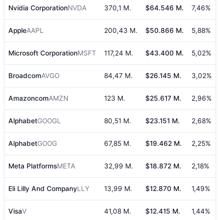
Nvidia Corporation
NVDA
370,1 M.
$64.546 M.
7,46%
Apple
AAPL
200,43 M.
$50.866 M.
5,88%
Microsoft Corporation
MSFT
117,24 M.
$43.400 M.
5,02%
Broadcom
AVGO
84,47 M.
$26.145 M.
3,02%
Amazoncom
AMZN
123 M.
$25.617 M.
2,96%
Alphabet
GOOGL
80,51 M.
$23.151 M.
2,68%
Alphabet
GOOG
67,85 M.
$19.462 M.
2,25%
Meta Platforms
META
32,99 M.
$18.872 M.
2,18%
Eli Lilly And Company
LLY
13,99 M.
$12.870 M.
1,49%
Visa
V
41,08 M.
$12.415 M.
1,44%