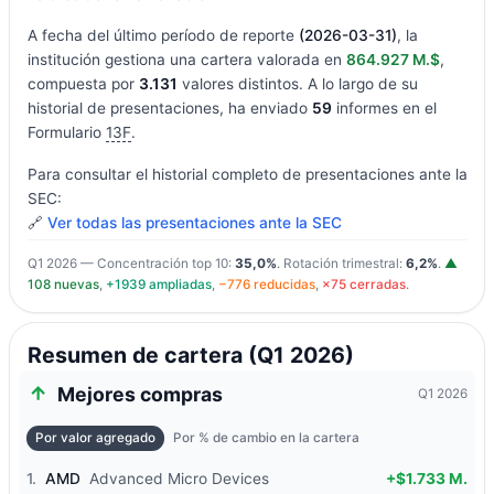
A fecha del último período de reporte
(2026-03-31)
, la
institución gestiona una cartera valorada en
864.927 M.$
,
compuesta por
3.131
valores distintos. A lo largo de su
historial de presentaciones, ha enviado
59
informes en el
Formulario
13F
.
Para consultar el historial completo de presentaciones ante la
SEC:
🔗
Ver todas las presentaciones ante la SEC
Q1 2026 — Concentración top 10:
35,0%
. Rotación trimestral:
6,2%
.
▲
108 nuevas
,
+1939 ampliadas
,
−776 reducidas
,
×75 cerradas
.
Resumen de cartera (Q1 2026)
Mejores compras
Q1 2026
Por valor agregado
Por % de cambio en la cartera
1.
AMD
Advanced Micro Devices
+$1.733 M.