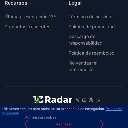
Recursos
Legal
Última presentación 13F
Términos de servicio
Preguntas frecuentes
Política de privacidad
Descargo de
responsabilidad
Política de reembolso
No vendas mi
información
Utilizamos cookies para optimizar su experiencia de navegación.
Política de
© 2026 13Radar. Reservados todos los
privacidad
.
ES
Administrar cookies
derechos.
Rechazar