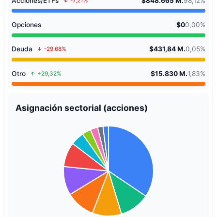
Acciones/ETFs
$848.665 M.
98,12%
-7,21%
Opciones
$0
0,00%
Deuda
$431,84 M.
0,05%
-29,68%
Otro
$15.830 M.
1,83%
+29,32%
Asignación sectorial (acciones)