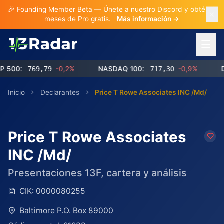
🎉 Founding Member Beta — Únete a nuestro Discord y obtén 3
meses de Pro gratis.
Más información →
Abrir 
0:
769,79
-0,2%
NASDAQ 100:
717,30
-0,9%
Dow 
Inicio
Declarantes
Price T Rowe Associates INC /Md/
Price T Rowe Associates
INC /Md/
Presentaciones 13F, cartera y análisis
CIK:
0000080255
Baltimore P.O. Box 89000