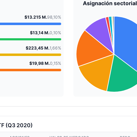
Asignación sectorial
$13.215 M.
98,10%
$13,14 M.
0,10%
$223,45 M.
1,66%
$19,98 M.
0,15%
TF (Q3 2020)