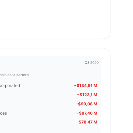
Q3 2020
bio en la cartera
corporated
−$134,91 M.
−$123,1 M.
−$99,08 M.
ices
−$87,46 M.
−$78,47 M.