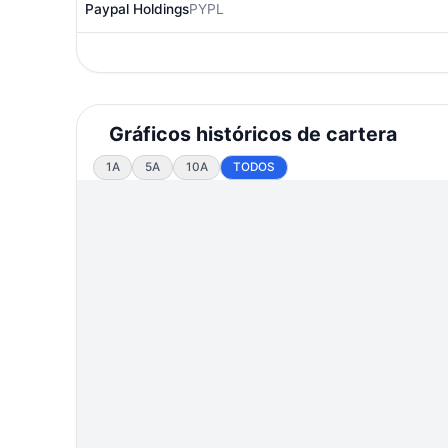
Paypal Holdings
PYPL
Gráficos históricos de cartera
1A
5A
10A
TODOS