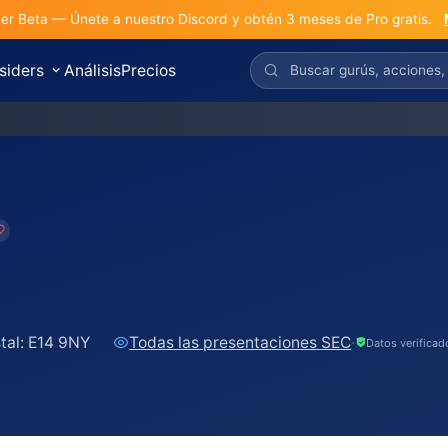
r Beta — Únete a nuestro Discord y obtén 3 meses de Pro gratis.
nsiders
Análisis
Precios
tal:
E14 9NY
Todas las presentaciones SEC
·
Datos verifica