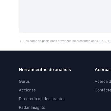
Los datos de posiciones provienen de presentaciones SEC
13F
Herramientas de análisis
Acerca 
Gurús
Acerca 
Acciones
Contáct
Directorio de declarantes
Radar Insights