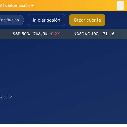
Más información →
Iniciar sesión
Crear cuenta
S&P 500:
768,56
-0,2%
NASDAQ 100:
714,65
-0,4%
dos por ↗