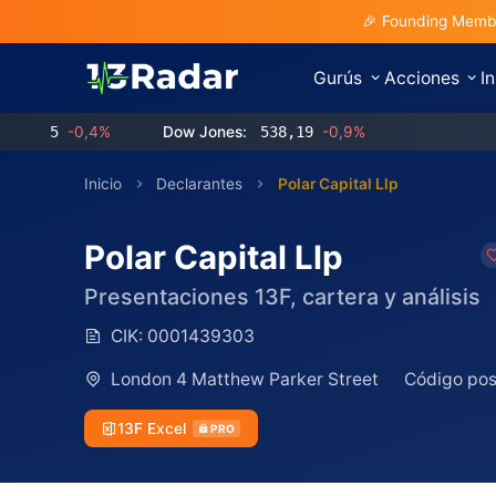
🎉 Founding Membe
Gurús
Acciones
I
5
-0,4%
Dow Jones:
538,19
-0,9%
Inicio
Declarantes
Polar Capital Llp
Polar Capital Llp
Presentaciones 13F, cartera y análisis
CIK:
0001439303
London 4 Matthew Parker Street
Código pos
13F Excel
PRO