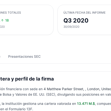
ONES TOTALES
ÚLTIMA FECHA DEL INFORME
8
Q3 2020
18
020
30/09/2020
)
Presentaciones SEC
ra y perfil de la firma
ución financiera con sede en
4 Matthew Parker Street, , London, Unit
 Bolsa y Valores de EE. UU. (SEC), divulgando sus posiciones en valo
, la institución gestiona una cartera valorada en
13.471 M.$
, compues
en el Formulario
13F
.