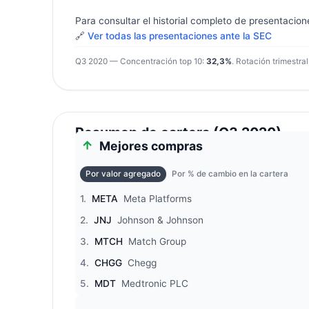
Para consultar el historial completo de presentacion
🔗
Ver todas las presentaciones ante la SEC
Q3 2020 — Concentración top 10:
32,3%
. Rotación trimestral
Resumen de cartera (Q3 2020)
Mejores compras
Por valor agregado
Por % de cambio en la cartera
1.
META
Meta Platforms
2.
JNJ
Johnson & Johnson
3.
MTCH
Match Group
4.
CHGG
Chegg
5.
MDT
Medtronic PLC