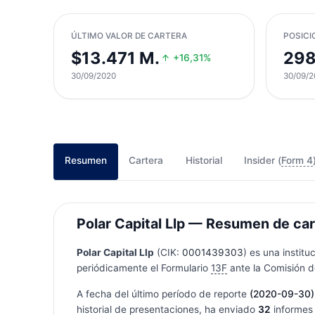
ÚLTIMO VALOR DE CARTERA
POSICI
$13.471 M.
29
+16,31%
30/09/2020
30/09/2
Resumen
Cartera
Historial
Insider (
Form 4
Polar Capital Llp — Resumen de carte
Polar Capital Llp
(CIK:
0001439303
) es una instit
periódicamente el Formulario
13F
ante la Comisión de
A fecha del último período de reporte
(2020-09-30)
historial de presentaciones, ha enviado
32
informes 