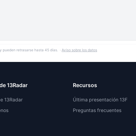
y pueden retrasarse hasta 45 días. ·
Aviso sobre los datos
de 13Radar
Recursos
de 13Radar
Última presentación 13F
enos
Preguntas frecuentes