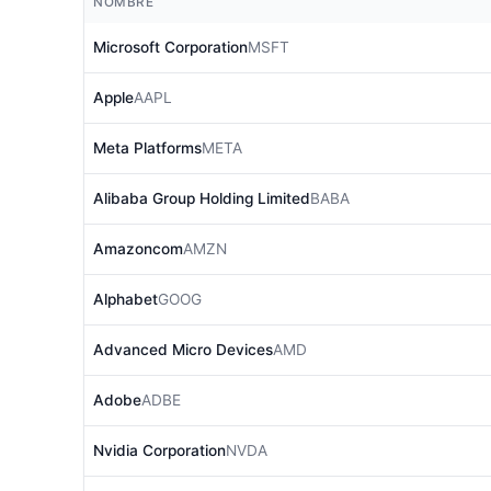
NOMBRE
Microsoft Corporation
MSFT
Apple
AAPL
Meta Platforms
META
Alibaba Group Holding Limited
BABA
Amazoncom
AMZN
Alphabet
GOOG
Advanced Micro Devices
AMD
Adobe
ADBE
Nvidia Corporation
NVDA