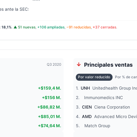
es ante la SEC:
:
18,1%
.
▲ 51 nuevas
,
+106 ampliadas
,
−91 reducidas
,
×37 cerradas
.
Principales ventas
Q3 2020
Por valor reducido
Por % de cam
+$159,4 M.
1.
UNH
Unitedhealth Group In
+$156 M.
2.
Immunomedics INC
+$86,82 M.
3.
CIEN
Ciena Corporation
+$85,01 M.
4.
AMD
Advanced Micro Dev
+$74,64 M.
5.
Match Group