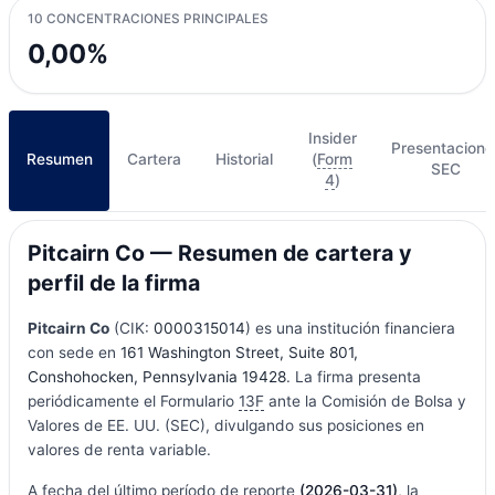
10 CONCENTRACIONES PRINCIPALES
0,00%
Insider
Presentacione
Resumen
Cartera
Historial
(
Form
SEC
4
)
Pitcairn Co — Resumen de cartera y
perfil de la firma
Pitcairn Co
(CIK:
0000315014
) es una institución financiera
con sede en
161 Washington Street, Suite 801,
Conshohocken, Pennsylvania 19428
. La firma presenta
periódicamente el Formulario
13F
ante la Comisión de Bolsa y
Valores de EE. UU. (SEC), divulgando sus posiciones en
valores de renta variable.
A fecha del último período de reporte
(2026-03-31)
, la