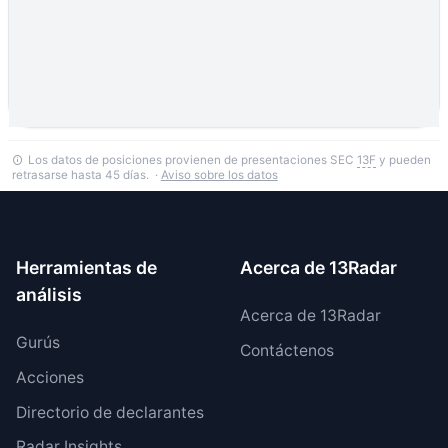
Los datos de posiciones provienen de presentaciones SEC
13F
y pueden
retrasarse hasta 45 días. ·
Aviso sobre los datos
Herramientas de
Acerca de 13Radar
análisis
Acerca de 13Radar
Gurús
Contáctenos
Acciones
Directorio de declarantes
Radar Insights