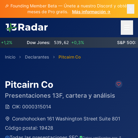
🎉 Founding Member Beta — Únete a nuestro Discord y obtén 3
meses de Pro gratis.
Más información →
Abrir 
,2%
Dow Jones:
539,62
+0,3%
S&P 500:
77
Inicio
Declarantes
Pitcairn Co
Pitcairn Co
Presentaciones 13F, cartera y análisis
CIK:
0000315014
Conshohocken 161 Washington Street Suite 801
Código postal:
19428
Todas las presentaciones SEC
·
Datos verificados por ↗