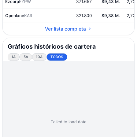
Ezcorp
EZPW
371.657
$9,43 M.
2,73
Openlane
KAR
321.800
$9,38 M.
2,72
Ver lista completa
Gráficos históricos de cartera
1A
5A
10A
TODOS