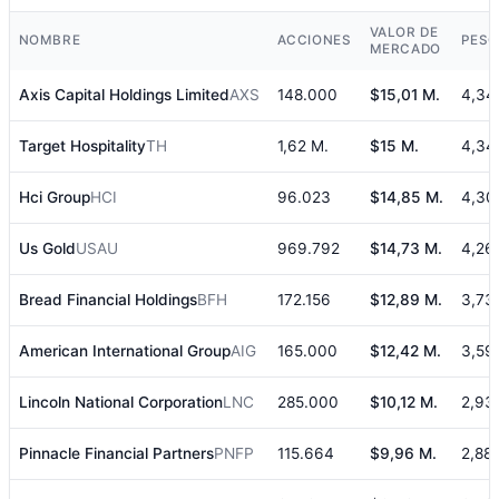
VALOR DE
NOMBRE
ACCIONES
PES
MERCADO
Axis Capital Holdings Limited
AXS
148.000
$15,01 M.
4,34
Target Hospitality
TH
1,62 M.
$15 M.
4,34
Hci Group
HCI
96.023
$14,85 M.
4,30
Us Gold
USAU
969.792
$14,73 M.
4,26
Bread Financial Holdings
BFH
172.156
$12,89 M.
3,73
American International Group
AIG
165.000
$12,42 M.
3,59
Lincoln National Corporation
LNC
285.000
$10,12 M.
2,93
Pinnacle Financial Partners
PNFP
115.664
$9,96 M.
2,88