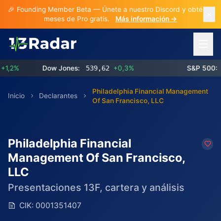
🎉 Founding Member Beta — Únete a nuestro Discord y obtén 3
meses de Pro gratis.
Más información →
Abrir 
2%
Dow Jones:
539,62
+0,3%
S&P 500:
773
Philadelphia Financial Management
Inicio
Declarantes
Of San Francisco, LLC
Philadelphia Financial
Management Of San Francisco,
LLC
Presentaciones 13F, cartera y análisis
CIK:
0001351407