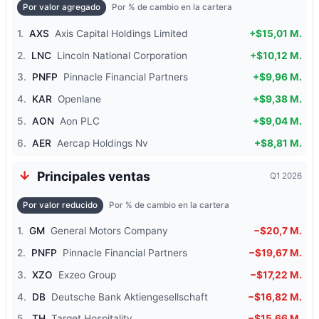
Por valor agregado
Por % de cambio en la cartera
1.
AXS
Axis Capital Holdings Limited
+$15,01 M.
2.
LNC
Lincoln National Corporation
+$10,12 M.
3.
PNFP
Pinnacle Financial Partners
+$9,96 M.
4.
KAR
Openlane
+$9,38 M.
5.
AON
Aon PLC
+$9,04 M.
6.
AER
Aercap Holdings Nv
+$8,81 M.
Principales ventas
Q1 2026
Por valor reducido
Por % de cambio en la cartera
1.
GM
General Motors Company
−$20,7 M.
2.
PNFP
Pinnacle Financial Partners
−$19,67 M.
3.
XZO
Exzeo Group
−$17,22 M.
4.
DB
Deutsche Bank Aktiengesellschaft
−$16,82 M.
5.
TH
Target Hospitality
−$15,66 M.