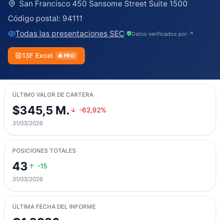
San Francisco 450 Sansome Street Suite 1500
Código postal:
94111
Todas las presentaciones SEC
·
Datos verificados por ↗
13F Excel
PRO
ÚLTIMO VALOR DE CARTERA
$345,5 M.
-62,92%
31/03/2026
POSICIONES TOTALES
43
-15
31/03/2026
ÚLTIMA FECHA DEL INFORME