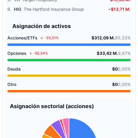
6.
HIG
The Hartford Insurance Group
−$13,71 M.
Asignación de activos
Acciones/ETFs
$312,09 M.
90,33%
-35,51%
Opciones
$33,42 M.
9,67%
-92,54%
Deuda
$0
0,00%
Otro
$0
0,00%
Asignación sectorial (acciones)