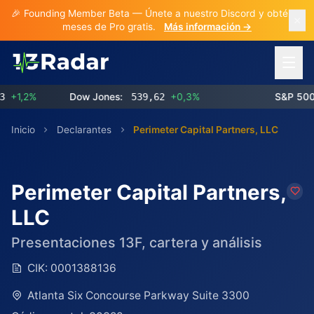
🎉 Founding Member Beta — Únete a nuestro Discord y obtén 3
meses de Pro gratis.
Más información →
Abrir 
1,2%
Dow Jones:
539,62
+0,3%
S&P 500:
7
Inicio
Declarantes
Perimeter Capital Partners, LLC
Perimeter Capital Partners,
LLC
Presentaciones 13F, cartera y análisis
CIK:
0001388136
Atlanta Six Concourse Parkway Suite 3300