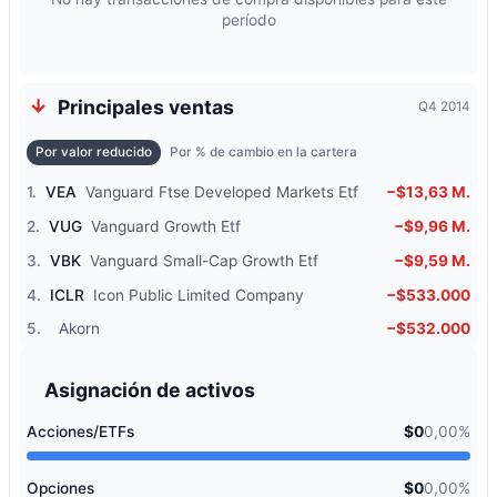
período
Principales ventas
Q4 2014
Por valor reducido
Por % de cambio en la cartera
1.
VEA
Vanguard Ftse Developed Markets Etf
−$13,63 M.
2.
VUG
Vanguard Growth Etf
−$9,96 M.
3.
VBK
Vanguard Small-Cap Growth Etf
−$9,59 M.
4.
ICLR
Icon Public Limited Company
−$533.000
5.
Akorn
−$532.000
Asignación de activos
Acciones/ETFs
$0
0,00%
Opciones
$0
0,00%