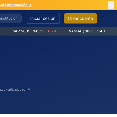
Más información →
Iniciar sesión
Crear cuenta
S&P 500:
768,56
-0,2%
NASDAQ 100:
714,65
-0,4%
atos verificados por ↗