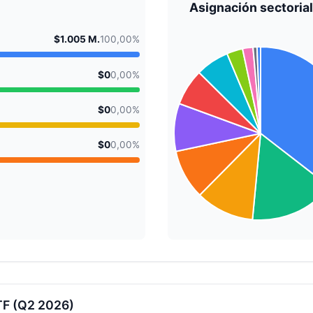
Asignación sectorial
$1.005 M.
100,00%
$0
0,00%
$0
0,00%
$0
0,00%
TF (Q2 2026)