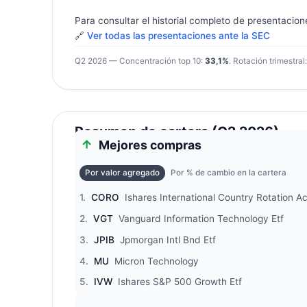
Para consultar el historial completo de presentacion
🔗
Ver todas las presentaciones ante la SEC
Q2 2026 — Concentración top 10:
33,1%
. Rotación trimestral
Resumen de cartera (Q2 2026)
Mejores compras
Por valor agregado
Por % de cambio en la cartera
1.
CORO
Ishares International Country Rotation Ac
2.
VGT
Vanguard Information Technology Etf
3.
JPIB
Jpmorgan Intl Bnd Etf
4.
MU
Micron Technology
5.
IVW
Ishares S&P 500 Growth Etf