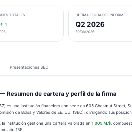
ONES TOTALES
ÚLTIMA FECHA DEL INFORME
Q2 2026
1
026
30/06/2026
)
Presentaciones SEC
— Resumen de cartera y perfil de la firma
37
) es una institución financiera con sede en
605 Chestnut Street, S
omisión de Bolsa y Valores de EE. UU. (SEC), divulgando sus posicione
, la institución gestiona una cartera valorada en
1.005 M.$
, compues
rmulario
13F
.