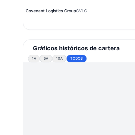
Covenant Logistics Group
CVLG
Gráficos históricos de cartera
1A
5A
10A
TODOS