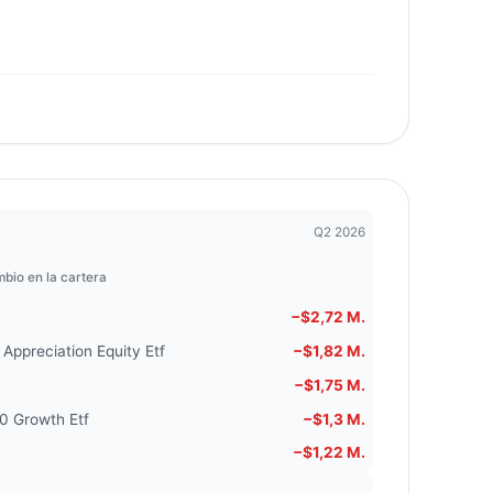
Q2 2026
bio en la cartera
−$2,72 M.
 Appreciation Equity Etf
−$1,82 M.
−$1,75 M.
00 Growth Etf
−$1,3 M.
−$1,22 M.