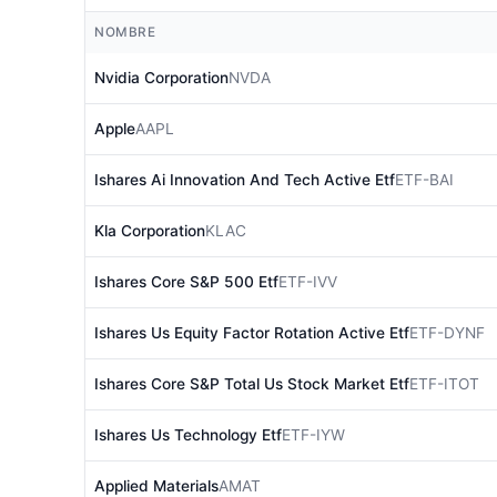
NOMBRE
Nvidia Corporation
NVDA
Apple
AAPL
Ishares Ai Innovation And Tech Active Etf
ETF-BAI
Kla Corporation
KLAC
Ishares Core S&P 500 Etf
ETF-IVV
Ishares Us Equity Factor Rotation Active Etf
ETF-DYNF
Ishares Core S&P Total Us Stock Market Etf
ETF-ITOT
Ishares Us Technology Etf
ETF-IYW
Applied Materials
AMAT