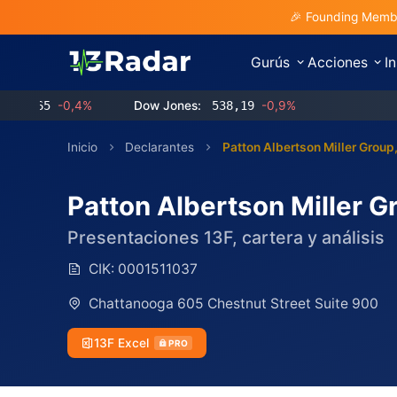
🎉 Founding Membe
Gurús
Acciones
I
5
-0,4%
Dow Jones:
538,19
-0,9%
Inicio
Declarantes
Patton Albertson Miller Group
Patton Albertson Miller G
Presentaciones 13F, cartera y análisis
CIK:
0001511037
Chattanooga 605 Chestnut Street Suite 900
13F Excel
PRO