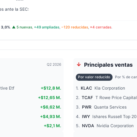
es ante la SEC:
:
3,0%
.
▲ 5 nuevas
,
+49 ampliadas
,
−120 reducidas
,
×4 cerradas
.
Principales ventas
Q2 2026
Por valor reducido
Por % de cam
tive Etf
+$12,8 M.
1.
KLAC
Kla Corporation
+$12,65 M.
2.
TCAF
T Rowe Price Capital
+$6,62 M.
3.
PWR
Quanta Services
+$4,93 M.
4.
IWY
Ishares Russell Top 2
+$2,1 M.
5.
NVDA
Nvidia Corporation