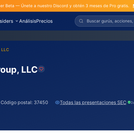
r Beta — Únete a nuestro Discord y obtén 3 meses de Pro gratis.
nsiders
Análisis
Precios
, LLC
roup, LLC
Código postal:
37450
Todas las presentaciones SEC
·
D