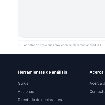
Los datos de posiciones provienen de presentaciones SEC
13F
Herramientas de análisis
Acerca 
Gurús
Acerca 
Acciones
Contáct
Directorio de declarantes