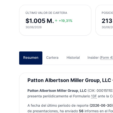
ÚLTIMO VALOR DE CARTERA
POSICI
$1.005 M.
213
+19,31%
30/06/2026
30/06/2
Resumen
Cartera
Historial
Insider (
Form 4
Patton Albertson Miller Group, LLC 
Patton Albertson Miller Group, LLC
(CIK:
00015110
presenta periódicamente el Formulario
13F
ante la C
A fecha del último período de reporte
(2026-06-30)
de presentaciones, ha enviado
56
informes en el Fo