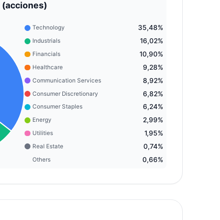
 (acciones)
35,48%
Technology
16,02%
Industrials
10,90%
Financials
9,28%
Healthcare
8,92%
Communication Services
6,82%
Consumer Discretionary
6,24%
Consumer Staples
2,99%
Energy
1,95%
Utilities
0,74%
Real Estate
0,66%
Others