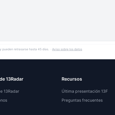
y pueden retrasarse hasta 45 días. ·
Aviso sobre los datos
de 13Radar
Recursos
de 13Radar
Última presentación 13F
enos
Preguntas frecuentes