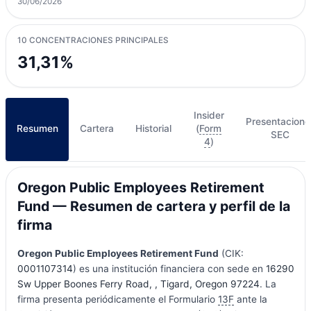
30/06/2026
10 CONCENTRACIONES PRINCIPALES
31,31%
Insider
Presentacione
Resumen
Cartera
Historial
(
Form
SEC
4
)
Oregon Public Employees Retirement
Fund — Resumen de cartera y perfil de la
firma
Oregon Public Employees Retirement Fund
(CIK:
0001107314
) es una institución financiera con sede en
16290
Sw Upper Boones Ferry Road, , Tigard, Oregon 97224
. La
firma presenta periódicamente el Formulario
13F
ante la