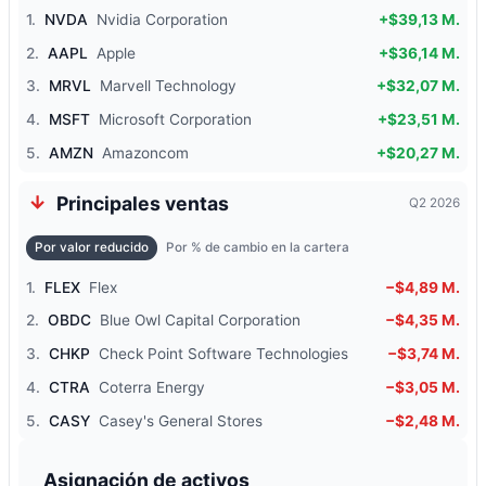
1.
NVDA
Nvidia Corporation
+$39,13 M.
2.
AAPL
Apple
+$36,14 M.
3.
MRVL
Marvell Technology
+$32,07 M.
4.
MSFT
Microsoft Corporation
+$23,51 M.
5.
AMZN
Amazoncom
+$20,27 M.
Principales ventas
Q2 2026
Por valor reducido
Por % de cambio en la cartera
1.
FLEX
Flex
−$4,89 M.
2.
OBDC
Blue Owl Capital Corporation
−$4,35 M.
3.
CHKP
Check Point Software Technologies
−$3,74 M.
4.
CTRA
Coterra Energy
−$3,05 M.
5.
CASY
Casey's General Stores
−$2,48 M.
Asignación de activos