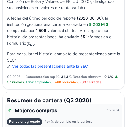
Comisión de Bolsa y Valores de EE. UU. (SEC), divulgando
sus posiciones en valores de renta variable.
A fecha del último período de reporte
(2026-06-30)
, la
institución gestiona una cartera valorada en
9.263 M.$
,
compuesta por
1.509
valores distintos. A lo largo de su
historial de presentaciones, ha enviado
55
informes en el
Formulario
13F
.
Para consultar el historial completo de presentaciones ante la
SEC:
🔗
Ver todas las presentaciones ante la SEC
Q2 2026 — Concentración top 10:
31,3%
. Rotación trimestral:
0,6%
.
▲
37 nuevas
,
+852 ampliadas
,
−468 reducidas
,
×38 cerradas
.
Resumen de cartera (Q2 2026)
Mejores compras
Q2 2026
Por valor agregado
Por % de cambio en la cartera