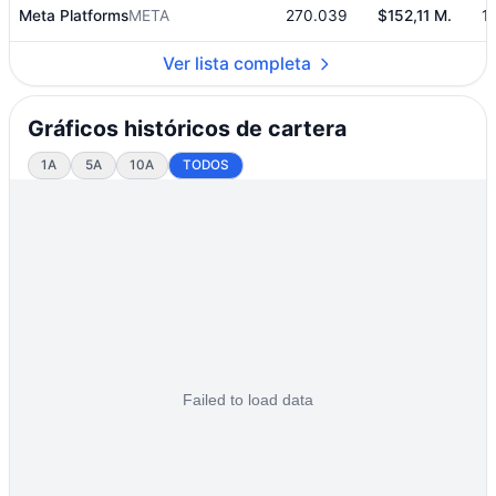
Meta Platforms
META
270.039
$152,11 M.
1
Ver lista completa
Gráficos históricos de cartera
1A
5A
10A
TODOS