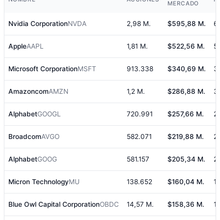
MERCADO
Nvidia Corporation
NVDA
2,98 M.
$595,88 M.
6
Apple
AAPL
1,81 M.
$522,56 M.
5
Microsoft Corporation
MSFT
913.338
$340,69 M.
3
Amazoncom
AMZN
1,2 M.
$286,88 M.
3
Alphabet
GOOGL
720.991
$257,66 M.
2
Broadcom
AVGO
582.071
$219,88 M.
2
Alphabet
GOOG
581.157
$205,34 M.
2
Micron Technology
MU
138.652
$160,04 M.
1
Blue Owl Capital Corporation
OBDC
14,57 M.
$158,36 M.
1