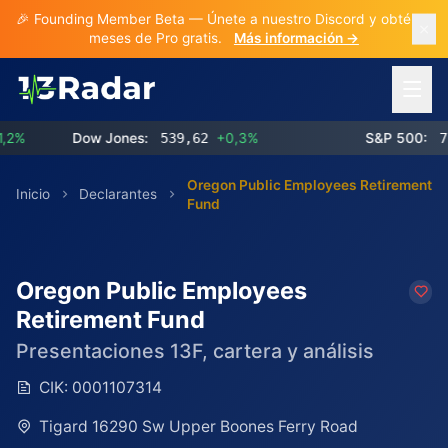
🎉 Founding Member Beta — Únete a nuestro Discord y obtén 3
meses de Pro gratis.
Más información →
Abrir 
Dow Jones:
539,62
+0,3%
S&P 500:
773,
Oregon Public Employees Retirement
Inicio
Declarantes
Fund
Oregon Public Employees
Retirement Fund
Presentaciones 13F, cartera y análisis
CIK:
0001107314
Tigard 16290 Sw Upper Boones Ferry Road