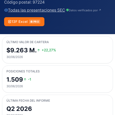
Código postal:
97224
Todas las presentaciones SEC
·
Datos verificados por ↗
13F Excel
PRO
ÚLTIMO VALOR DE CARTERA
$9.263 M.
+22,27%
30/06/2026
POSICIONES TOTALES
1.509
-1
30/06/2026
ÚLTIMA FECHA DEL INFORME
Q2 2026