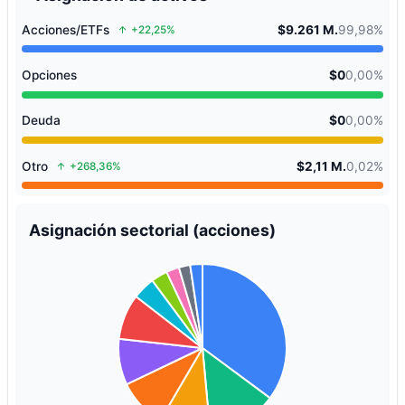
Acciones/ETFs
$9.261 M.
99,98%
+22,25%
Opciones
$0
0,00%
Deuda
$0
0,00%
Otro
$2,11 M.
0,02%
+268,36%
Asignación sectorial (acciones)