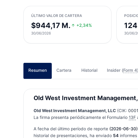
ÚLTIMO VALOR DE CARTERA
POSICI
$944,17 M.
124
+2,34%
30/06/2026
30/06/2
Resumen
Cartera
Historial
Insider (
Form 4
Old West Investment Management, L
Old West Investment Management, LLC
(CIK:
000
La firma presenta periódicamente el Formulario
13F
a
A fecha del último período de reporte
(2026-06-30)
historial de presentaciones, ha enviado
54
informes 