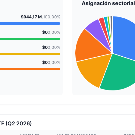
Asignación sectorial
$944,17 M.
100,00%
$0
0,00%
$0
0,00%
$0
0,00%
TF (Q2 2026)