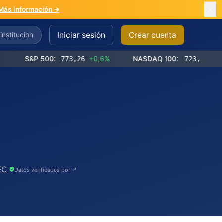
Más información →
Iniciar sesión
Crear cuenta
S&P 500:
773,26
+0,6%
NASDAQ 100:
723,03
+1,2%
EC
·
Datos verificados por ↗