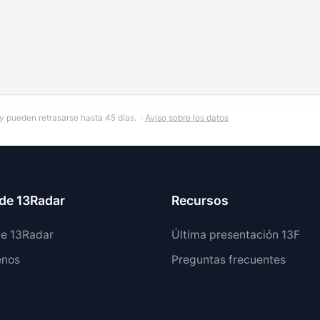
y pueden retrasarse hasta 45 días. ·
Aviso sobre los datos
de 13Radar
Recursos
de 13Radar
Última presentación 13F
enos
Preguntas frecuentes