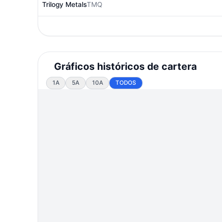
Trilogy Metals
TMQ
Gráficos históricos de cartera
1A
5A
10A
TODOS