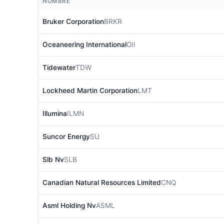
NOMBRE
Bruker Corporation
BRKR
Oceaneering International
OII
Tidewater
TDW
Lockheed Martin Corporation
LMT
Illumina
ILMN
Suncor Energy
SU
Slb Nv
SLB
Canadian Natural Resources Limited
CNQ
Asml Holding Nv
ASML