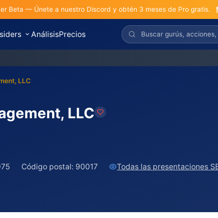
r Beta — Únete a nuestro Discord y obtén 3 meses de Pro gratis.
nsiders
Análisis
Precios
ment, LLC
nagement, LLC
975
Código postal:
90017
Todas las presentaciones S