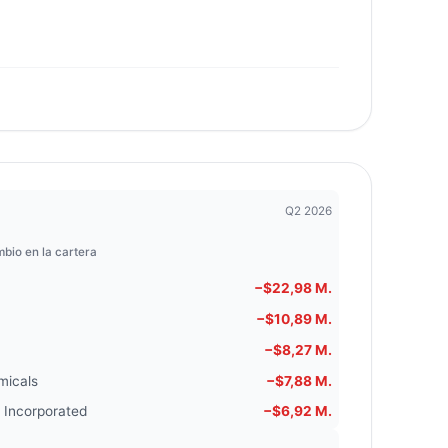
Q2 2026
bio en la cartera
−$22,98 M.
−$10,89 M.
−$8,27 M.
micals
−$7,88 M.
 Incorporated
−$6,92 M.