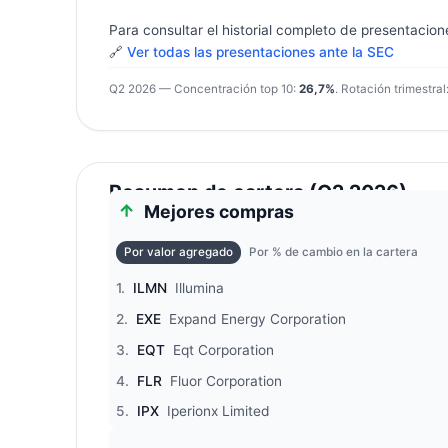
Para consultar el historial completo de presentacion
🔗
Ver todas las presentaciones ante la SEC
Q2 2026 — Concentración top 10:
26,7%
. Rotación trimestral
Resumen de cartera (Q2 2026)
Mejores compras
Por valor agregado
Por % de cambio en la cartera
1.
ILMN
Illumina
2.
EXE
Expand Energy Corporation
3.
EQT
Eqt Corporation
4.
FLR
Fluor Corporation
5.
IPX
Iperionx Limited