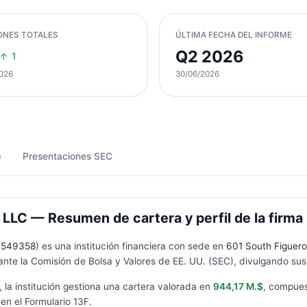
ONES TOTALES
ÚLTIMA FECHA DEL INFORME
Q2 2026
1
026
30/06/2026
)
Presentaciones SEC
LC — Resumen de cartera y perfil de la firma
1549358
) es una institución financiera con sede en
601 South Figueroa
nte la Comisión de Bolsa y Valores de EE. UU. (SEC), divulgando sus 
, la institución gestiona una cartera valorada en
944,17 M.$
, compue
en el Formulario
13F
.