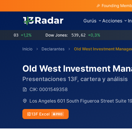
🎉 Founding Membe
Gurús
Acciones
I
3
+1,2%
Dow Jones:
539,62
+0,3%
Inicio
Declarantes
Old West Investment Manage
Old West Investment Ma
Presentaciones 13F, cartera y análisis
CIK:
0001549358
Los Angeles 601 South Figueroa Street Suite 1
13F Excel
PRO