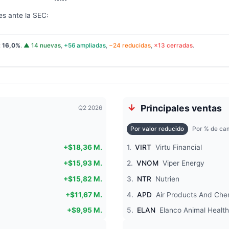
es ante la SEC:
:
16,0%
.
▲ 14 nuevas
,
+56 ampliadas
,
−24 reducidas
,
×13 cerradas
.
Principales ventas
Q2 2026
Por valor reducido
Por % de cam
+$18,36 M.
1.
VIRT
Virtu Financial
+$15,93 M.
2.
VNOM
Viper Energy
+$15,82 M.
3.
NTR
Nutrien
+$11,67 M.
4.
APD
Air Products And Che
+$9,95 M.
5.
ELAN
Elanco Animal Health