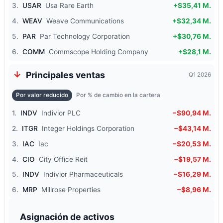
3.
USAR
Usa Rare Earth
+$35,41 M.
4.
WEAV
Weave Communications
+$32,34 M.
5.
PAR
Par Technology Corporation
+$30,76 M.
6.
COMM
Commscope Holding Company
+$28,1 M.
Principales ventas
Q1 2026
Por valor reducido
Por % de cambio en la cartera
1.
INDV
Indivior PLC
−$90,94 M.
2.
ITGR
Integer Holdings Corporation
−$43,14 M.
3.
IAC
Iac
−$20,53 M.
4.
CIO
City Office Reit
−$19,57 M.
5.
INDV
Indivior Pharmaceuticals
−$16,29 M.
6.
MRP
Millrose Properties
−$8,96 M.
Asignación de activos