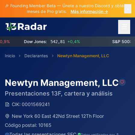
🎉 Founding Member Beta — Únete a nuestro Discord y obtén 3
meses de Pro gratis.
Más información →
Abrir 
9%
Dow Jones:
542,81
+0,4%
S&P 500:
769
Inicio
Declarantes
Newtyn Management, LLC
Newtyn Management, LLC
Presentaciones 13F, cartera y análisis
CIK:
0001569241
New York 60 East 42Nd Street 12Th Floor
Código postal:
10165
Todas las presentaciones SEC
·
Datos verificados por ↗