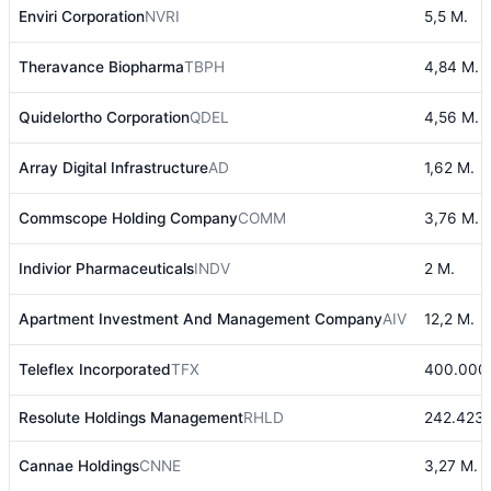
Enviri Corporation
NVRI
5,5 M.
Theravance Biopharma
TBPH
4,84 M.
Quidelortho Corporation
QDEL
4,56 M.
Array Digital Infrastructure
AD
1,62 M.
Commscope Holding Company
COMM
3,76 M.
Indivior Pharmaceuticals
INDV
2 M.
Apartment Investment And Management Company
AIV
12,2 M.
Teleflex Incorporated
TFX
400.000
Resolute Holdings Management
RHLD
242.423
Cannae Holdings
CNNE
3,27 M.