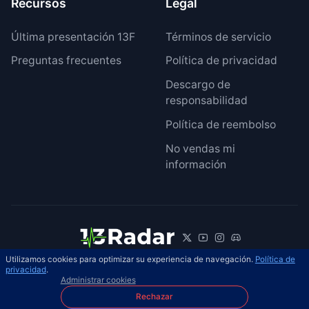
Recursos
Legal
Última presentación 13F
Términos de servicio
Preguntas frecuentes
Política de privacidad
Descargo de
responsabilidad
Política de reembolso
No vendas mi
información
Utilizamos cookies para optimizar su experiencia de navegación.
Política de
© 2026 13Radar. Reservados todos los
privacidad
.
ES
Administrar cookies
derechos.
Rechazar