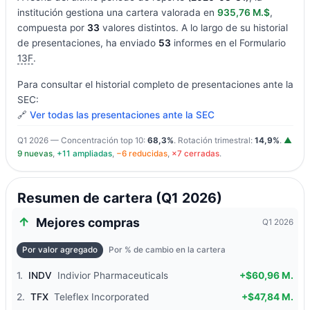
institución gestiona una cartera valorada en
935,76 M.$
,
compuesta por
33
valores distintos. A lo largo de su historial
de presentaciones, ha enviado
53
informes en el Formulario
13F
.
Para consultar el historial completo de presentaciones ante la
SEC:
🔗
Ver todas las presentaciones ante la SEC
Q1 2026 — Concentración top 10:
68,3%
. Rotación trimestral:
14,9%
.
▲
9 nuevas
,
+11 ampliadas
,
−6 reducidas
,
×7 cerradas
.
Resumen de cartera (Q1 2026)
Mejores compras
Q1 2026
Por valor agregado
Por % de cambio en la cartera
1.
INDV
Indivior Pharmaceuticals
+$60,96 M.
2.
TFX
Teleflex Incorporated
+$47,84 M.