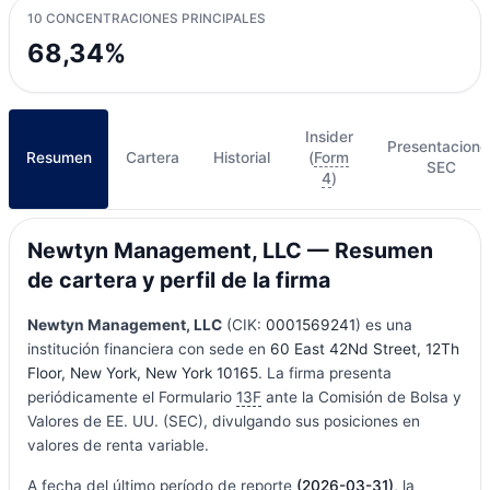
10 CONCENTRACIONES PRINCIPALES
68,34%
Insider
Presentacione
Resumen
Cartera
Historial
(
Form
SEC
4
)
Newtyn Management, LLC — Resumen
de cartera y perfil de la firma
Newtyn Management, LLC
(CIK:
0001569241
) es una
institución financiera con sede en
60 East 42Nd Street, 12Th
Floor, New York, New York 10165
. La firma presenta
periódicamente el Formulario
13F
ante la Comisión de Bolsa y
Valores de EE. UU. (SEC), divulgando sus posiciones en
valores de renta variable.
A fecha del último período de reporte
(2026-03-31)
, la