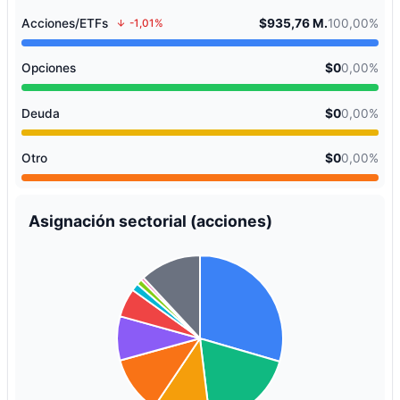
Acciones/ETFs
$935,76 M.
100,00%
-1,01%
Opciones
$0
0,00%
Deuda
$0
0,00%
Otro
$0
0,00%
Asignación sectorial (acciones)