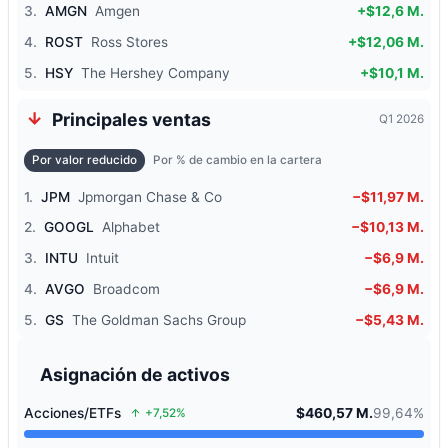
3.
AMGN
Amgen
+$12,6 M.
4.
ROST
Ross Stores
+$12,06 M.
5.
HSY
The Hershey Company
+$10,1 M.
Principales ventas
Q1 2026
Por valor reducido
Por % de cambio en la cartera
1.
JPM
Jpmorgan Chase & Co
−$11,97 M.
2.
GOOGL
Alphabet
−$10,13 M.
3.
INTU
Intuit
−$6,9 M.
4.
AVGO
Broadcom
−$6,9 M.
5.
GS
The Goldman Sachs Group
−$5,43 M.
Asignación de activos
Acciones/ETFs
$460,57 M.
99,64%
+7,52%