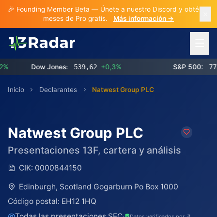
🎉 Founding Member Beta — Únete a nuestro Discord y obtén 3
meses de Pro gratis.
Más información →
Abrir 
Dow Jones:
539,62
+0,3%
S&P 500:
773,2
Inicio
Declarantes
Natwest Group PLC
Natwest Group PLC
Presentaciones 13F, cartera y análisis
CIK:
0000844150
Edinburgh, Scotland Gogarburn Po Box 1000
Código postal:
EH12 1HQ
Todas las presentaciones SEC
·
Datos verificados por ↗