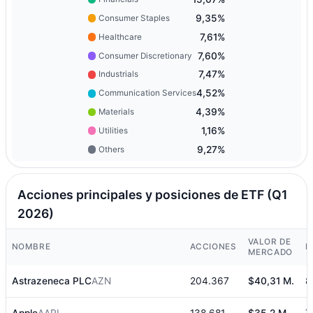
9,35%
Consumer Staples
7,61%
Healthcare
7,60%
Consumer Discretionary
7,47%
Industrials
4,52%
Communication Services
4,39%
Materials
1,16%
Utilities
9,27%
Others
Acciones principales y posiciones de ETF (Q1
2026)
VALOR DE
NOMBRE
ACCIONES
P
MERCADO
Astrazeneca PLC
AZN
204.367
$40,31 M.
8
Apple
AAPL
138.681
$35,2 M.
7