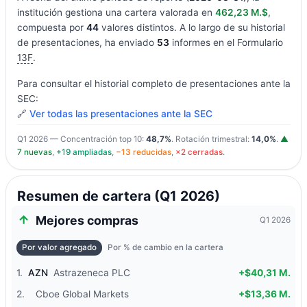
institución gestiona una cartera valorada en
462,23 M.$
,
compuesta por
44
valores distintos. A lo largo de su historial
de presentaciones, ha enviado
53
informes en el Formulario
13F
.
Para consultar el historial completo de presentaciones ante la
SEC:
🔗
Ver todas las presentaciones ante la SEC
Q1 2026 — Concentración top 10:
48,7%
. Rotación trimestral:
14,0%
.
▲
7 nuevas
,
+19 ampliadas
,
−13 reducidas
,
×2 cerradas
.
Resumen de cartera (Q1 2026)
Mejores compras
Q1 2026
Por valor agregado
Por % de cambio en la cartera
1.
AZN
Astrazeneca PLC
+$40,31 M.
2.
Cboe Global Markets
+$13,36 M.