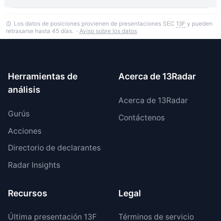
Los datos de posiciones provienen de presentaciones SEC
13F
y pueden
retrasarse hasta 45 días. ·
Aviso sobre los datos
Herramientas de
Acerca de 13Radar
análisis
Acerca de 13Radar
Gurús
Contáctenos
Acciones
Directorio de declarantes
Radar Insights
Recursos
Legal
Última presentación 13F
Términos de servicio