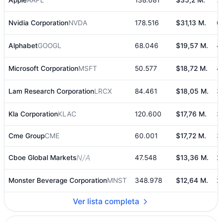
Nvidia Corporation
NVDA
178.516
$31,13 M.
6
Alphabet
GOOGL
68.046
$19,57 M.
4
Microsoft Corporation
MSFT
50.577
$18,72 M.
4
Lam Research Corporation
LRCX
84.461
$18,05 M.
3
Kla Corporation
KLAC
120.600
$17,76 M.
3
Cme Group
CME
60.001
$17,72 M.
3
N/A
Cboe Global Markets
47.548
$13,36 M.
2
Monster Beverage Corporation
MNST
348.978
$12,64 M.
2
Ver lista completa