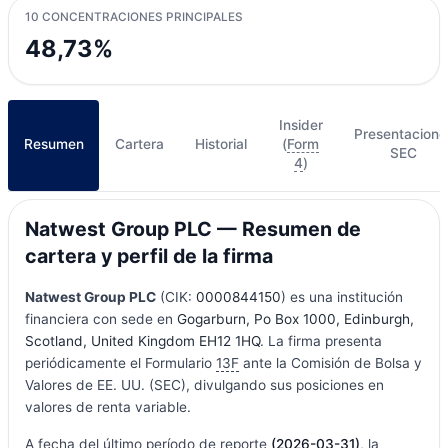
10 CONCENTRACIONES PRINCIPALES
48,73%
Insider
Presentacione
Resumen
Cartera
Historial
(
Form
SEC
4
)
Natwest Group PLC — Resumen de
cartera y perfil de la firma
Natwest Group PLC
(CIK:
0000844150
) es una institución
financiera con sede en
Gogarburn, Po Box 1000, Edinburgh,
Scotland, United Kingdom EH12 1HQ
. La firma presenta
periódicamente el Formulario
13F
ante la Comisión de Bolsa y
Valores de EE. UU. (SEC), divulgando sus posiciones en
valores de renta variable.
A fecha del último período de reporte
(2026-03-31)
, la