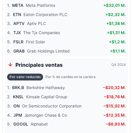
1.
META
Meta Platforms
+$32,01 M.
2.
ETN
Eaton Corporation PLC
+$2,32 M.
3.
APTV
Aptiv PLC
+$1,38 M.
4.
TJX
The Tjx Companies
+$1,31 M.
5.
FSLR
First Solar
+$1,2 M.
6.
GRAB
Grab Holdings Limited
+$1,1 M.
Principales ventas
Q4 2024
Por valor reducido
Por % de cambio en la cartera
1.
BRK.B
Berkshire Hathaway
−$20,32 M.
2.
KNSL
Kinsale Capital Group
−$18,76 M.
3.
ON
On Semiconductor Corporation
−$15,02 M.
4.
JPM
Jpmorgan Chase & Co
−$12,35 M.
5.
GOOGL
Alphabet
−$6,93 M.