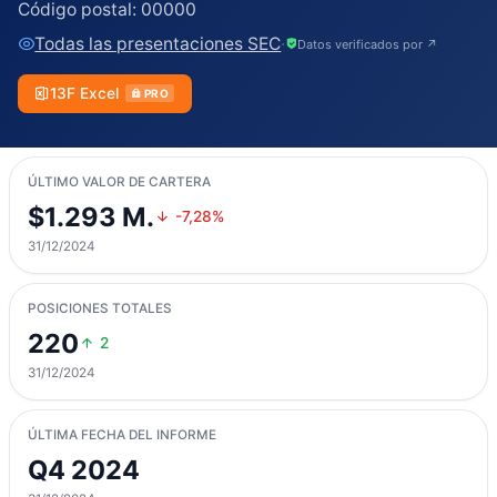
Código postal:
00000
Todas las presentaciones SEC
·
Datos verificados por ↗
13F Excel
PRO
ÚLTIMO VALOR DE CARTERA
$1.293 M.
-7,28%
31/12/2024
POSICIONES TOTALES
220
2
31/12/2024
ÚLTIMA FECHA DEL INFORME
Q4 2024