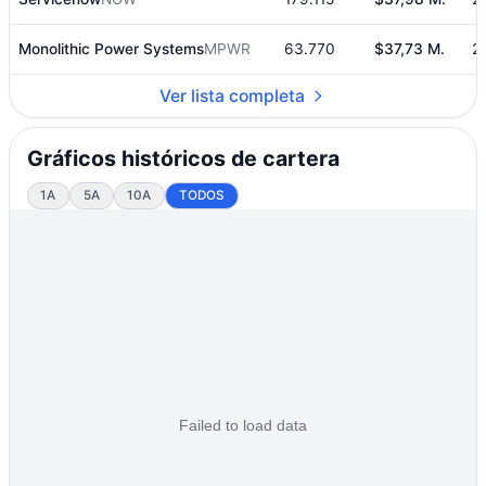
Monolithic Power Systems
MPWR
63.770
$37,73 M.
2
Ver lista completa
Gráficos históricos de cartera
1A
5A
10A
TODOS