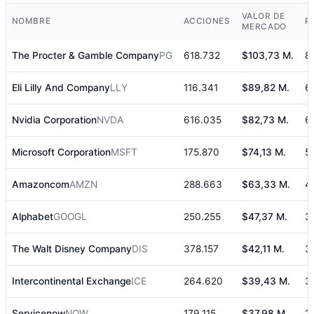
VALOR DE
NOMBRE
ACCIONES
P
MERCADO
The Procter & Gamble Company
PG
618.732
$103,73 M.
8
Eli Lilly And Company
LLY
116.341
$89,82 M.
6
Nvidia Corporation
NVDA
616.035
$82,73 M.
6
Microsoft Corporation
MSFT
175.870
$74,13 M.
5
Amazoncom
AMZN
288.663
$63,33 M.
4
Alphabet
GOOGL
250.255
$47,37 M.
3
The Walt Disney Company
DIS
378.157
$42,11 M.
3
Intercontinental Exchange
ICE
264.620
$39,43 M.
3
Servicenow
NOW
179.115
$37,98 M.
2