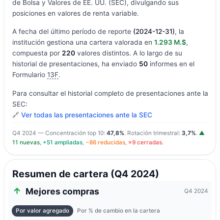
de Bolsa y Valores de EE. UU. (SEC), divulgando sus
posiciones en valores de renta variable.
A fecha del último período de reporte
(2024-12-31)
, la
institución gestiona una cartera valorada en
1.293 M.$
,
compuesta por
220
valores distintos. A lo largo de su
historial de presentaciones, ha enviado
50
informes en el
Formulario
13F
.
Para consultar el historial completo de presentaciones ante la
SEC:
🔗
Ver todas las presentaciones ante la SEC
Q4 2024 — Concentración top 10:
47,8%
. Rotación trimestral:
3,7%
.
▲
11 nuevas
,
+51 ampliadas
,
−86 reducidas
,
×9 cerradas
.
Resumen de cartera (Q4 2024)
Mejores compras
Q4 2024
Por valor agregado
Por % de cambio en la cartera