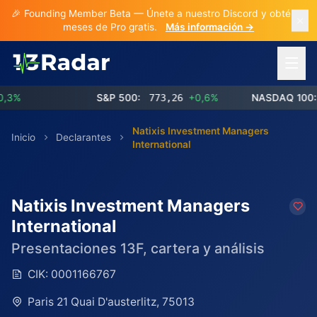
🎉 Founding Member Beta — Únete a nuestro Discord y obtén 3
meses de Pro gratis.
Más información →
Abrir 
S&P 500:
773,26
+0,6%
NASDAQ 100:
72
Natixis Investment Managers
Inicio
Declarantes
International
Natixis Investment Managers
International
Presentaciones 13F, cartera y análisis
CIK:
0001166767
Paris 21 Quai D'austerlitz, 75013