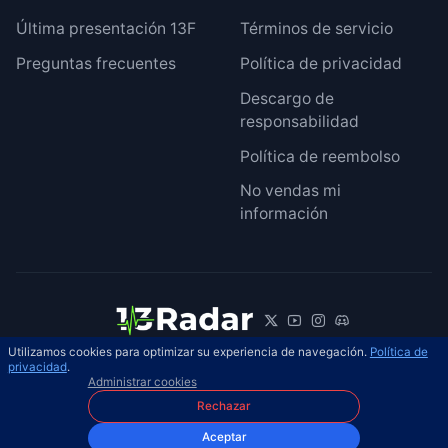
Última presentación 13F
Términos de servicio
Preguntas frecuentes
Política de privacidad
Descargo de
responsabilidad
Política de reembolso
No vendas mi
información
Utilizamos cookies para optimizar su experiencia de navegación.
Política de
© 2026 13Radar. Reservados todos los
privacidad
.
ES
Administrar cookies
derechos.
Rechazar
Aceptar