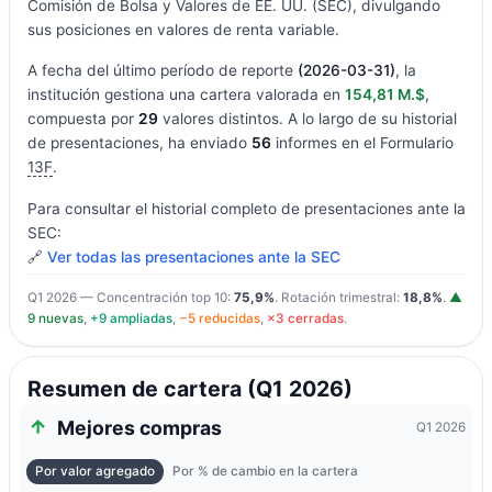
Comisión de Bolsa y Valores de EE. UU. (SEC), divulgando
sus posiciones en valores de renta variable.
A fecha del último período de reporte
(2026-03-31)
, la
institución gestiona una cartera valorada en
154,81 M.$
,
compuesta por
29
valores distintos. A lo largo de su historial
de presentaciones, ha enviado
56
informes en el Formulario
13F
.
Para consultar el historial completo de presentaciones ante la
SEC:
🔗
Ver todas las presentaciones ante la SEC
Q1 2026 — Concentración top 10:
75,9%
. Rotación trimestral:
18,8%
.
▲
9 nuevas
,
+9 ampliadas
,
−5 reducidas
,
×3 cerradas
.
Resumen de cartera (Q1 2026)
Mejores compras
Q1 2026
Por valor agregado
Por % de cambio en la cartera