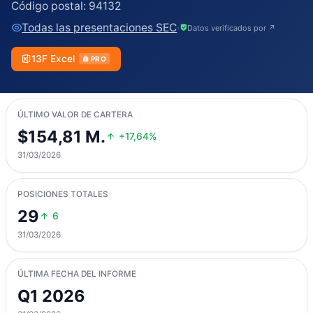
Código postal:
94132
Todas las presentaciones SEC
·
Datos verificados por ↗
13F Excel
PRO
ÚLTIMO VALOR DE CARTERA
$154,81 M.
+17,64%
31/03/2026
POSICIONES TOTALES
29
6
31/03/2026
ÚLTIMA FECHA DEL INFORME
Q1 2026