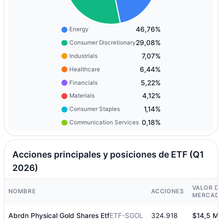
46,76%
Energy
29,08%
Consumer Discretionary
7,07%
Industrials
6,44%
Healthcare
5,22%
Financials
4,12%
Materials
1,14%
Consumer Staples
0,18%
Communication Services
Acciones principales y posiciones de ETF (Q1
2026)
VALOR D
NOMBRE
ACCIONES
MERCAD
Abrdn Physical Gold Shares Etf
ETF-SGOL
324.918
$14,5 M.