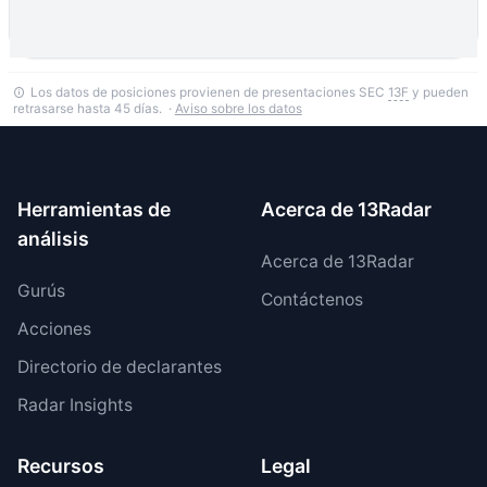
Los datos de posiciones provienen de presentaciones SEC
13F
y pueden
retrasarse hasta 45 días. ·
Aviso sobre los datos
Herramientas de
Acerca de 13Radar
análisis
Acerca de 13Radar
Gurús
Contáctenos
Acciones
Directorio de declarantes
Radar Insights
Recursos
Legal