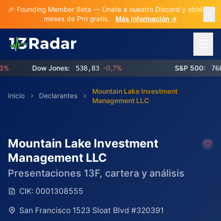
🎉 Founding Member Beta — Únete a nuestro Discord y obtén 3
meses de Pro gratis.
Más información →
Abrir 
Dow Jones:
538,83
-0,7%
S&P 500:
768,85
Mountain Lake Investment
Inicio
Declarantes
Management LLC
Mountain Lake Investment
Management LLC
Presentaciones 13F, cartera y análisis
CIK:
0001308555
San Francisco 1523 Sloat Blvd #320391