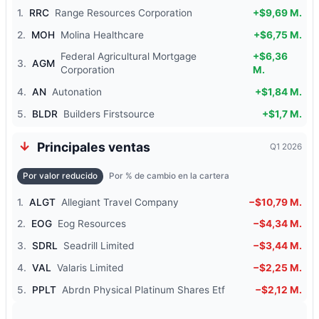
1.
RRC
Range Resources Corporation
+$9,69 M.
2.
MOH
Molina Healthcare
+$6,75 M.
Federal Agricultural Mortgage
+$6,36
3.
AGM
Corporation
M.
4.
AN
Autonation
+$1,84 M.
5.
BLDR
Builders Firstsource
+$1,7 M.
Principales ventas
Q1 2026
Por valor reducido
Por % de cambio en la cartera
1.
ALGT
Allegiant Travel Company
−$10,79 M.
2.
EOG
Eog Resources
−$4,34 M.
3.
SDRL
Seadrill Limited
−$3,44 M.
4.
VAL
Valaris Limited
−$2,25 M.
5.
PPLT
Abrdn Physical Platinum Shares Etf
−$2,12 M.