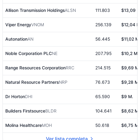
Allison Transmission Holdings
ALSN
111.803
$13,09 M
Viper Energy
VNOM
256.139
$12,04 M
Autonation
AN
56.445
$11,02 M
Noble Corporation PLC
NE
207.795
$10,2 M.
Range Resources Corporation
RRC
214.515
$9,69 M.
Natural Resource Partners
NRP
76.673
$9,28 M.
Dr Horton
DHI
65.590
$9 M.
Builders Firstsource
BLDR
104.641
$8,62 M.
Molina Healthcare
MOH
50.618
$6,75 M.
Ver lista completa