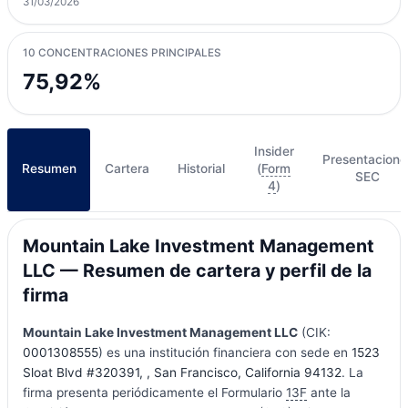
31/03/2026
10 CONCENTRACIONES PRINCIPALES
75,92%
Insider
Presentacione
Resumen
Cartera
Historial
(
Form
SEC
4
)
Mountain Lake Investment Management
LLC — Resumen de cartera y perfil de la
firma
Mountain Lake Investment Management LLC
(CIK:
0001308555
) es una institución financiera con sede en
1523
Sloat Blvd #320391, , San Francisco, California 94132
. La
firma presenta periódicamente el Formulario
13F
ante la