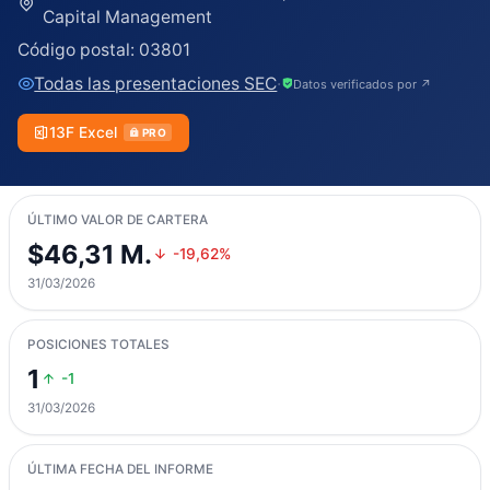
Capital Management
Código postal:
03801
Todas las presentaciones SEC
·
Datos verificados por ↗
13F Excel
PRO
ÚLTIMO VALOR DE CARTERA
$46,31 M.
-19,62%
31/03/2026
POSICIONES TOTALES
1
-1
31/03/2026
ÚLTIMA FECHA DEL INFORME