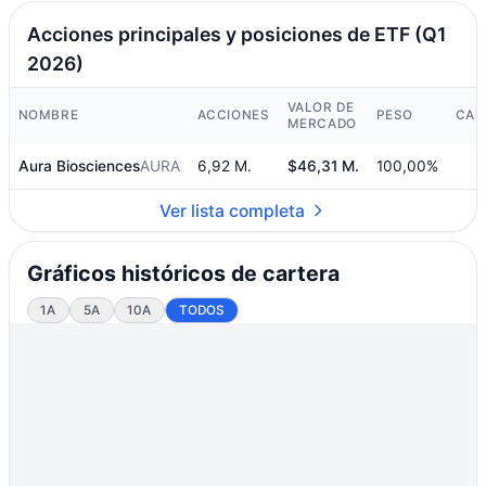
Acciones principales y posiciones de ETF (Q1
2026)
VALOR DE
NOMBRE
ACCIONES
PESO
CAM
MERCADO
Aura Biosciences
AURA
6,92 M.
$46,31 M.
100,00%
Ver lista completa
Gráficos históricos de cartera
1A
5A
10A
TODOS