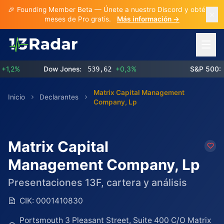
🎉 Founding Member Beta — Únete a nuestro Discord y obtén 3
meses de Pro gratis.
Más información →
Abrir 
2%
Dow Jones:
539,62
+0,3%
S&P 500:
77
Matrix Capital Management
Inicio
Declarantes
Company, Lp
Matrix Capital
Management Company, Lp
Presentaciones 13F, cartera y análisis
CIK:
0001410830
Portsmouth 3 Pleasant Street, Suite 400 C/O Matrix