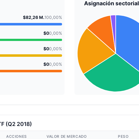
Asignación sectorial
$82,26 M.
100,00%
$0
0,00%
$0
0,00%
$0
0,00%
TF (Q2 2018)
ACCIONES
VALOR DE MERCADO
PESO