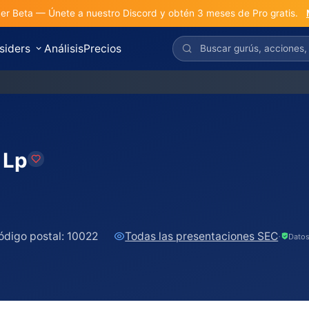
r Beta — Únete a nuestro Discord y obtén 3 meses de Pro gratis.
nsiders
Análisis
Precios
 Lp
ódigo postal:
10022
Todas las presentaciones SEC
·
Datos