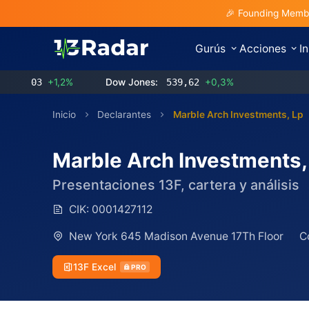
🎉 Founding Membe
Gurús
Acciones
I
3
+1,2%
Dow Jones:
539,62
+0,3%
Inicio
Declarantes
Marble Arch Investments, Lp
Marble Arch Investments,
Presentaciones 13F, cartera y análisis
CIK:
0001427112
New York 645 Madison Avenue 17Th Floor
C
13F Excel
PRO