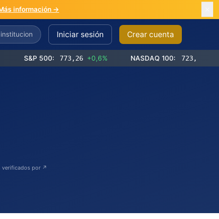
Más información →
Iniciar sesión
Crear cuenta
S&P 500:
773,26
+0,6%
NASDAQ 100:
723,03
+1,2%
 verificados por ↗