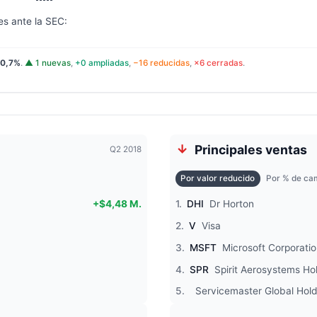
es ante la SEC:
0,7%
.
▲ 1 nuevas
,
+0 ampliadas
,
−16 reducidas
,
×6 cerradas
.
Principales ventas
Q2 2018
Por valor reducido
Por % de cam
+$4,48 M.
1.
DHI
Dr Horton
2.
V
Visa
3.
MSFT
Microsoft Corporati
4.
SPR
Spirit Aerosystems Ho
5.
Servicemaster Global Hold