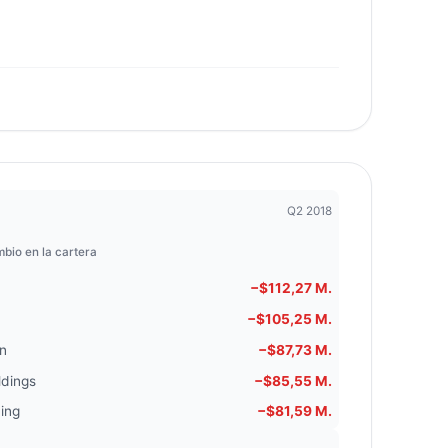
Q2 2018
bio en la cartera
−$112,27 M.
−$105,25 M.
on
−$87,73 M.
ldings
−$85,55 M.
ing
−$81,59 M.