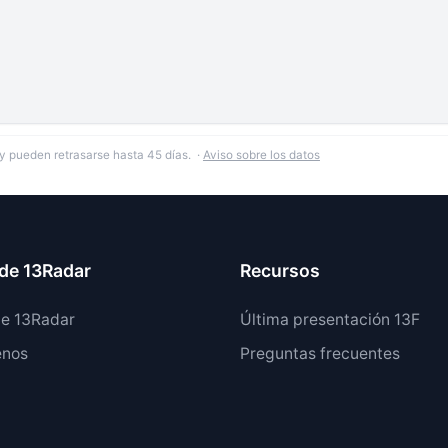
y pueden retrasarse hasta 45 días. ·
Aviso sobre los datos
de 13Radar
Recursos
de 13Radar
Última presentación 13F
enos
Preguntas frecuentes