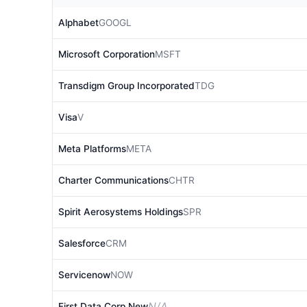
Alphabet
GOOGL
Microsoft Corporation
MSFT
Transdigm Group Incorporated
TDG
Visa
V
Meta Platforms
META
Charter Communications
CHTR
Spirit Aerosystems Holdings
SPR
Salesforce
CRM
Servicenow
NOW
N/A
First Data Corp New