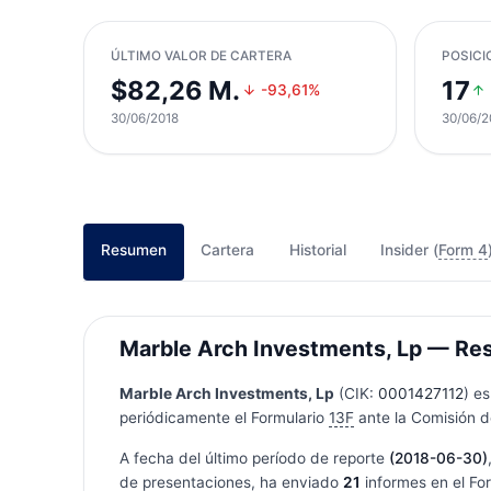
ÚLTIMO VALOR DE CARTERA
POSICI
$82,26 M.
17
-93,61%
30/06/2018
30/06/2
Resumen
Cartera
Historial
Insider (
Form 4
Marble Arch Investments, Lp — Resu
Marble Arch Investments, Lp
(CIK:
0001427112
) e
periódicamente el Formulario
13F
ante la Comisión de
A fecha del último período de reporte
(2018-06-30)
de presentaciones, ha enviado
21
informes en el Fo