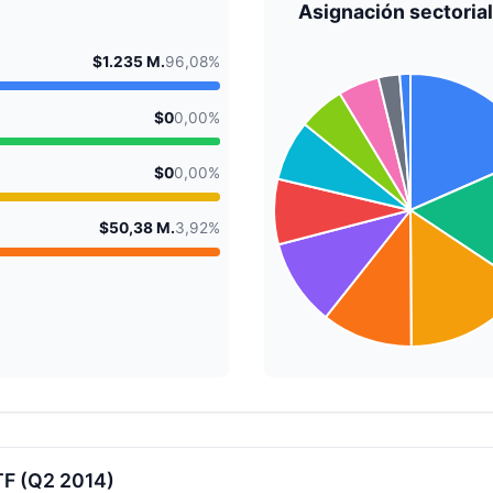
Asignación sectorial
$1.235 M.
96,08%
$0
0,00%
$0
0,00%
$50,38 M.
3,92%
TF (Q2 2014)