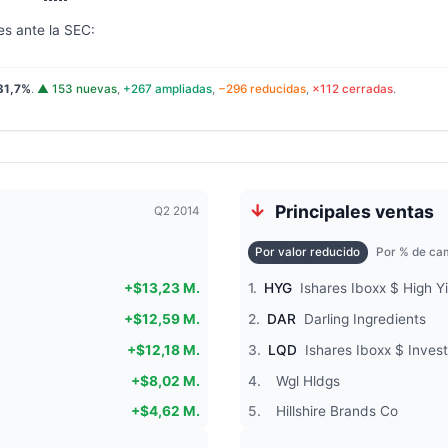
es ante la SEC:
31,7%
.
▲ 153 nuevas
,
+267 ampliadas
,
−296 reducidas
,
×112 cerradas
.
Principales ventas
Q2 2014
Por valor reducido
Por % de cam
+$13,23 M.
1.
HYG
Ishares Iboxx $ High Y
+$12,59 M.
2.
DAR
Darling Ingredients
+$12,18 M.
3.
LQD
Ishares Iboxx $ Inve
+$8,02 M.
4.
Wgl Hldgs
+$4,62 M.
5.
Hillshire Brands Co