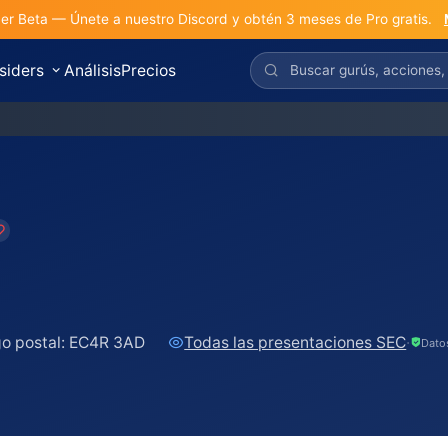
r Beta — Únete a nuestro Discord y obtén 3 meses de Pro gratis.
nsiders
Análisis
Precios
o postal:
EC4R 3AD
Todas las presentaciones SEC
·
Dato