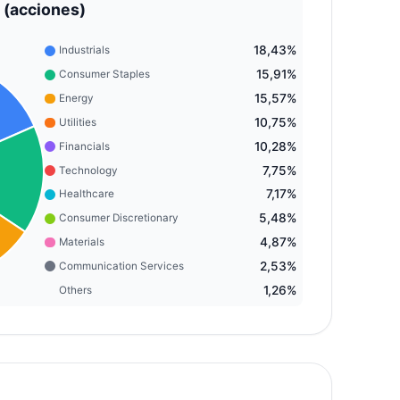
 (acciones)
18,43%
Industrials
15,91%
Consumer Staples
15,57%
Energy
10,75%
Utilities
10,28%
Financials
7,75%
Technology
7,17%
Healthcare
5,48%
Consumer Discretionary
4,87%
Materials
2,53%
Communication Services
1,26%
Others