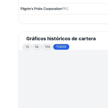
Pilgrim's Pride Corporation
PPC
Gráficos históricos de cartera
1A
5A
10A
TODOS