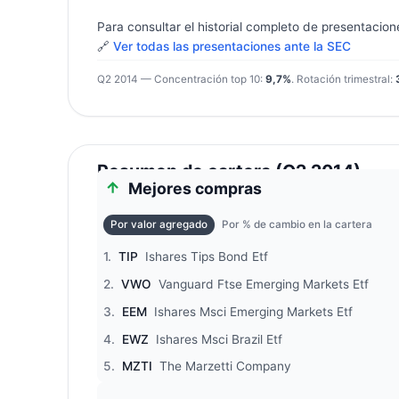
Para consultar el historial completo de presentacion
🔗
Ver todas las presentaciones ante la SEC
Q2 2014 — Concentración top 10:
9,7%
. Rotación trimestral:
Resumen de cartera (Q2 2014)
Mejores compras
Por valor agregado
Por % de cambio en la cartera
1.
TIP
Ishares Tips Bond Etf
2.
VWO
Vanguard Ftse Emerging Markets Etf
3.
EEM
Ishares Msci Emerging Markets Etf
4.
EWZ
Ishares Msci Brazil Etf
5.
MZTI
The Marzetti Company