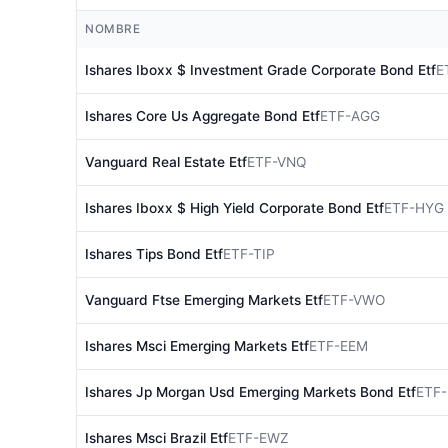
NOMBRE
Ishares Iboxx $ Investment Grade Corporate Bond Etf
E
Ishares Core Us Aggregate Bond Etf
ETF-AGG
Vanguard Real Estate Etf
ETF-VNQ
Ishares Iboxx $ High Yield Corporate Bond Etf
ETF-HYG
Ishares Tips Bond Etf
ETF-TIP
Vanguard Ftse Emerging Markets Etf
ETF-VWO
Ishares Msci Emerging Markets Etf
ETF-EEM
Ishares Jp Morgan Usd Emerging Markets Bond Etf
ETF
Ishares Msci Brazil Etf
ETF-EWZ