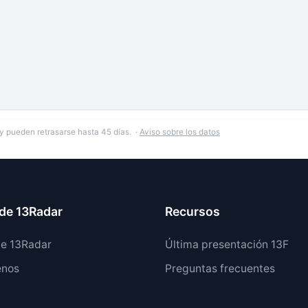
y pueden retrasarse hasta 45 días. ·
Aviso sobre los datos
de 13Radar
Recursos
de 13Radar
Última presentación 13F
enos
Preguntas frecuentes