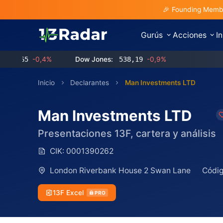
🎉 Founding Membe
Gurús
Acciones
I
65
-0,4%
Dow Jones:
538,19
-0,9%
Inicio
Declarantes
Man Investments LTD
Man Investments LTD
Presentaciones 13F, cartera y análisis
CIK:
0001390262
London Riverbank House 2 Swan Lane
Códig
13F Excel
PRO