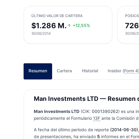
ÚLTIMO VALOR DE CARTERA
POSICI
$1.286 M.
726
+12,55%
30/06/2014
30/06/2
Resumen
Cartera
Historial
Insider (
Form 4
Man Investments LTD — Resumen de 
Man Investments LTD
(CIK:
0001390262
) es una i
periódicamente el Formulario
13F
ante la Comisión de
A fecha del último período de reporte
(2014-06-30)
de presentaciones, ha enviado
5
informes en el For