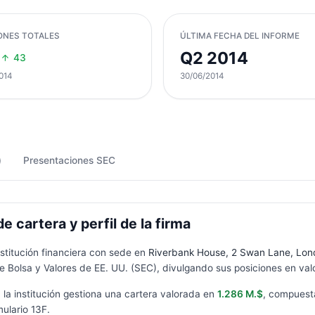
ONES TOTALES
ÚLTIMA FECHA DEL INFORME
Q2 2014
43
014
30/06/2014
)
Presentaciones SEC
cartera y perfil de la firma
nstitución financiera con sede en
Riverbank House, 2 Swan Lane, Lo
 Bolsa y Valores de EE. UU. (SEC), divulgando sus posiciones en valo
, la institución gestiona una cartera valorada en
1.286 M.$
, compuest
mulario
13F
.