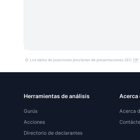
Los datos de posiciones provienen de presentaciones SEC
13F
Herramientas de análisis
Acerca 
Gurús
Acerca 
Acciones
Contáct
Directorio de declarantes