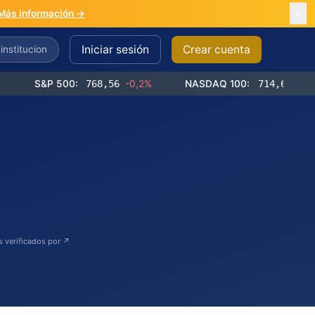
Más información →
Iniciar sesión
Crear cuenta
S&P 500:
768,56
-0,2%
NASDAQ 100:
714,65
-0,4%
s verificados por ↗