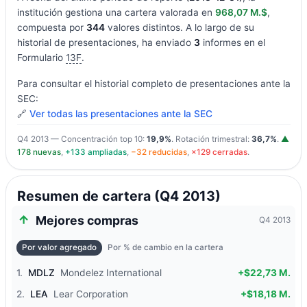
institución gestiona una cartera valorada en
968,07 M.$
,
compuesta por
344
valores distintos. A lo largo de su
historial de presentaciones, ha enviado
3
informes en el
Formulario
13F
.
Para consultar el historial completo de presentaciones ante la
SEC:
🔗
Ver todas las presentaciones ante la SEC
Q4 2013 — Concentración top 10:
19,9%
. Rotación trimestral:
36,7%
.
▲
178 nuevas
,
+133 ampliadas
,
−32 reducidas
,
×129 cerradas
.
Resumen de cartera (Q4 2013)
Mejores compras
Q4 2013
Por valor agregado
Por % de cambio en la cartera
1.
MDLZ
Mondelez International
+$22,73 M.
2.
LEA
Lear Corporation
+$18,18 M.