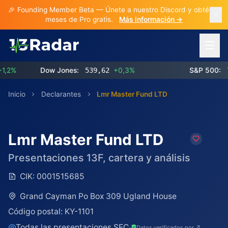
🎉 Founding Member Beta — Únete a nuestro Discord y obtén 3
meses de Pro gratis.
Más información →
Abrir 
%
Dow Jones:
539,62
+0,3%
S&P 500:
773
Inicio
Declarantes
Lmr Master Fund LTD
Lmr Master Fund LTD
Presentaciones 13F, cartera y análisis
CIK:
0001515685
Grand Cayman Po Box 309 Ugland House
Código postal:
KY-1101
Todas las presentaciones SEC
·
Datos verificados por ↗