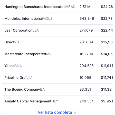
Huntington Bancshares Incorporated
HBAN
2,51 M.
$24,26 
Mondelez International
MDLZ
643.846
$22,73 
Lear Corporation
LEA
277.079
$22,44 
Directv
DTV
231.004
$15,96 
Mastercard Incorporated
MA
168.200
$14,05 
N/A
Yahoo
294.526
$11,91 M
N/A
Priceline Grp
10.098
$11,74 M
The Boeing Company
BA
83.351
$11,38 M
Annaly Capital Management
NLY
249.554
$9,95 M
Ver lista completa