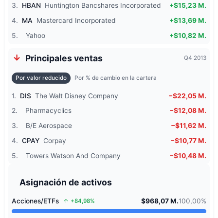
3.
HBAN
Huntington Bancshares Incorporated
+$15,23 M.
4.
MA
Mastercard Incorporated
+$13,69 M.
5.
Yahoo
+$10,82 M.
Principales ventas
Q4 2013
Por valor reducido
Por % de cambio en la cartera
1.
DIS
The Walt Disney Company
−$22,05 M.
2.
Pharmacyclics
−$12,08 M.
3.
B/E Aerospace
−$11,62 M.
4.
CPAY
Corpay
−$10,77 M.
5.
Towers Watson And Company
−$10,48 M.
Asignación de activos
Acciones/ETFs
$968,07 M.
100,00%
+84,98%