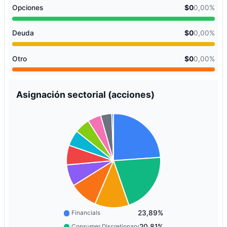
Opciones
$0
0,00%
Deuda
$0
0,00%
Otro
$0
0,00%
Asignación sectorial (acciones)
23,89%
Financials
20,81%
Consumer Discretionary