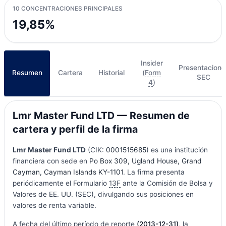
10 CONCENTRACIONES PRINCIPALES
19,85%
Insider
Presentacione
Resumen
Cartera
Historial
(
Form
SEC
4
)
Lmr Master Fund LTD — Resumen de
cartera y perfil de la firma
Lmr Master Fund LTD
(CIK:
0001515685
) es una institución
financiera con sede en
Po Box 309, Ugland House, Grand
Cayman, Cayman Islands KY-1101
. La firma presenta
periódicamente el Formulario
13F
ante la Comisión de Bolsa y
Valores de EE. UU. (SEC), divulgando sus posiciones en
valores de renta variable.
A fecha del último período de reporte
(2013-12-31)
, la