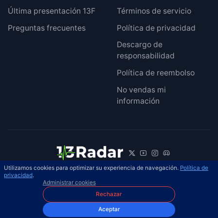
Última presentación 13F
Términos de servicio
Preguntas frecuentes
Política de privacidad
Descargo de
responsabilidad
Política de reembolso
No vendas mi
información
Utilizamos cookies para optimizar su experiencia de navegación.
Política de
© 2026 13Radar. Reservados todos los
privacidad
.
ES
Administrar cookies
derechos.
Rechazar
Aceptar