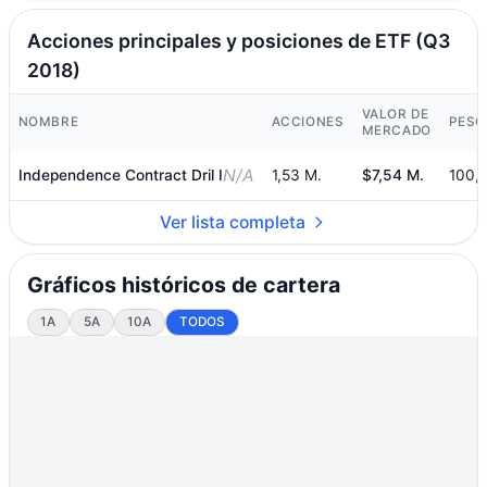
Acciones principales y posiciones de ETF (Q3
2018)
VALOR DE
NOMBRE
ACCIONES
PESO
MERCADO
N/A
Independence Contract Dril I
1,53 M.
$7,54 M.
100,
Ver lista completa
Gráficos históricos de cartera
1A
5A
10A
TODOS