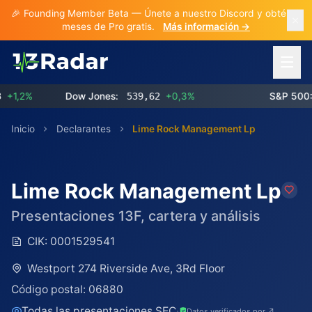
🎉 Founding Member Beta — Únete a nuestro Discord y obtén 3
meses de Pro gratis.
Más información →
Abrir 
,2%
Dow Jones:
539,62
+0,3%
S&P 500:
7
Inicio
Declarantes
Lime Rock Management Lp
Lime Rock Management Lp
Presentaciones 13F, cartera y análisis
CIK:
0001529541
Westport 274 Riverside Ave, 3Rd Floor
Código postal:
06880
Todas las presentaciones SEC
·
Datos verificados por ↗