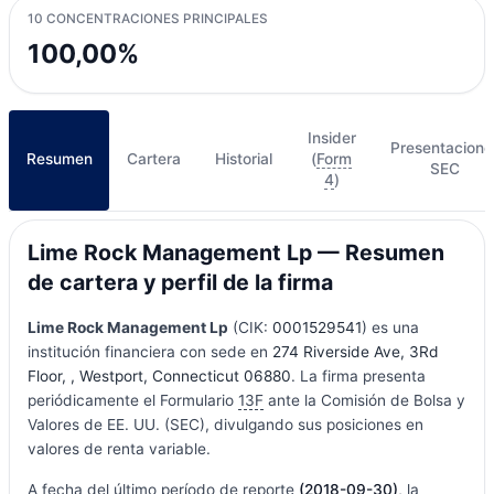
10 CONCENTRACIONES PRINCIPALES
100,00%
Insider
Presentacione
Resumen
Cartera
Historial
(
Form
SEC
4
)
Lime Rock Management Lp — Resumen
de cartera y perfil de la firma
Lime Rock Management Lp
(CIK:
0001529541
) es una
institución financiera con sede en
274 Riverside Ave, 3Rd
Floor, , Westport, Connecticut 06880
. La firma presenta
periódicamente el Formulario
13F
ante la Comisión de Bolsa y
Valores de EE. UU. (SEC), divulgando sus posiciones en
valores de renta variable.
A fecha del último período de reporte
(2018-09-30)
, la