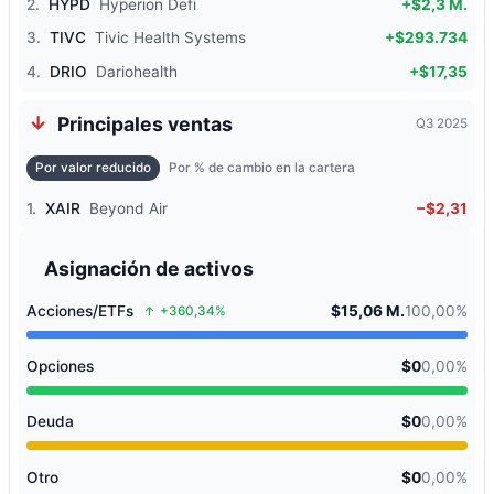
2.
HYPD
Hyperion Defi
+$2,3 M.
3.
TIVC
Tivic Health Systems
+$293.734
4.
DRIO
Dariohealth
+$17,35
Principales ventas
Q3 2025
Por valor reducido
Por % de cambio en la cartera
1.
XAIR
Beyond Air
−$2,31
Asignación de activos
Acciones/ETFs
$15,06 M.
100,00%
+360,34%
Opciones
$0
0,00%
Deuda
$0
0,00%
Otro
$0
0,00%