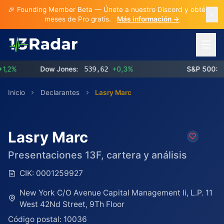
🎉 Founding Member Beta — Únete a nuestro Discord y obtén 3
meses de Pro gratis.
Más información →
Abrir 
%
Dow Jones:
539,62
+0,3%
S&P 500:
773
Inicio
Declarantes
Lasry Marc
Lasry Marc
Presentaciones 13F, cartera y análisis
CIK:
0001259927
New York C/O Avenue Capital Management Ii, L.P. 11
West 42Nd Street, 9Th Floor
Código postal:
10036