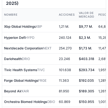
2025)
VALOR DE
NOMBRE
ACCIONES
PESO
MERCADO
Xbp Global Holdings
XBP
1,21 M.
$9,77 M.
64,8
Hyperion Defi
HYPD
240.124
$2,3 M.
15,28
Nextdecade Corporation
NEXT
254.270
$1,73 M.
11,47
Dariohealth
DRIO
23.246
$403.318
2,68%
Tivic Health Systems
TIVC
101.638
$293.734
1,95%
Forge Global Holdings
FRGE
11.363
$192.035
1,28%
Beyond Air
XAIR
81.950
$189.305
1,26%
Orchestra Biomed Holdings
OBIO
60.869
$150.955
1,00%