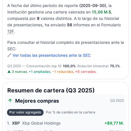
A fecha del último período de reporte
(2025-09-30)
, la
institución gestiona una cartera valorada en
15,06 M.$
,
compuesta por
9
valores distintos. A lo largo de su historial
de presentaciones, ha enviado
56
informes en el Formulario
13F
.
Para consultar el historial completo de presentaciones ante la
SEC:
🔗
Ver todas las presentaciones ante la SEC
Q3 2025 — Concentración top 10:
100,0%
. Rotación trimestral:
75,1%
.
▲ 3 nuevas
,
+1 ampliadas
,
−1 reducidas
,
×0 cerradas
.
Resumen de cartera (Q3 2025)
Mejores compras
Q3 2025
Por valor agregado
Por % de cambio en la cartera
1.
XBP
Xbp Global Holdings
+$9,77 M.