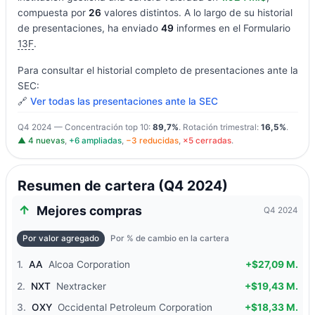
compuesta por
26
valores distintos. A lo largo de su historial
de presentaciones, ha enviado
49
informes en el Formulario
13F
.
Para consultar el historial completo de presentaciones ante la
SEC:
🔗
Ver todas las presentaciones ante la SEC
Q4 2024 — Concentración top 10:
89,7%
. Rotación trimestral:
16,5%
.
▲ 4 nuevas
,
+6 ampliadas
,
−3 reducidas
,
×5 cerradas
.
Resumen de cartera (Q4 2024)
Mejores compras
Q4 2024
Por valor agregado
Por % de cambio en la cartera
1.
AA
Alcoa Corporation
+$27,09 M.
2.
NXT
Nextracker
+$19,43 M.
3.
OXY
Occidental Petroleum Corporation
+$18,33 M.