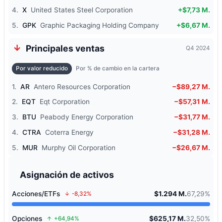
4.
X
United States Steel Corporation
+$7,73 M.
5.
GPK
Graphic Packaging Holding Company
+$6,67 M.
Principales ventas
Q4 2024
Por valor reducido
Por % de cambio en la cartera
1.
AR
Antero Resources Corporation
−$89,27 M.
2.
EQT
Eqt Corporation
−$57,31 M.
3.
BTU
Peabody Energy Corporation
−$31,77 M.
4.
CTRA
Coterra Energy
−$31,28 M.
5.
MUR
Murphy Oil Corporation
−$26,67 M.
Asignación de activos
Acciones/ETFs
$1.294 M.
67,29%
-8,32%
Opciones
$625,17 M.
32,50%
+64,94%