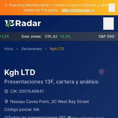
🎉 Founding Member Beta — Únete a nuestro Discord y obtén 3
meses de Pro gratis.
Más información →
Abrir 
%
Dow Jones:
539,62
+0,3%
S&P 500:
773
Inicio
Declarantes
Kgh LTD
Kgh LTD
Presentaciones 13F, cartera y análisis
CIK:
0001549641
Nassau Caves Point, 3C West Bay Street
Código postal:
NA
Todas las presentaciones SEC
·
Datos verificados por ↗