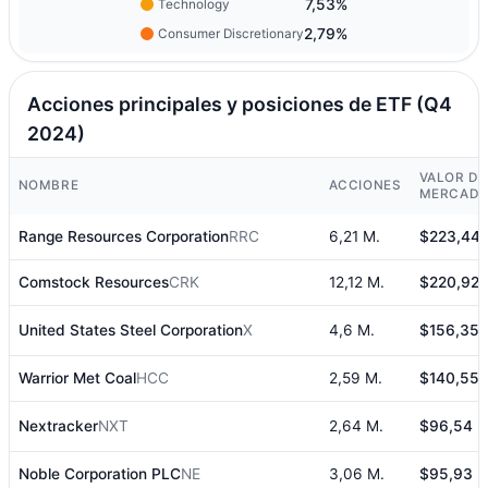
7,53%
Technology
2,79%
Consumer Discretionary
Acciones principales y posiciones de ETF (Q4
2024)
VALOR DE
NOMBRE
ACCIONES
MERCAD
Range Resources Corporation
RRC
6,21 M.
$223,44 
Comstock Resources
CRK
12,12 M.
$220,92 
United States Steel Corporation
X
4,6 M.
$156,35 
Warrior Met Coal
HCC
2,59 M.
$140,55 
Nextracker
NXT
2,64 M.
$96,54 M
Noble Corporation PLC
NE
3,06 M.
$95,93 M