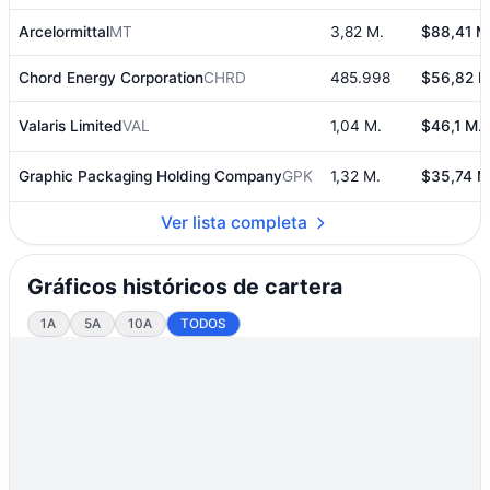
Arcelormittal
MT
3,82 M.
$88,41 M
Chord Energy Corporation
CHRD
485.998
$56,82 M
Valaris Limited
VAL
1,04 M.
$46,1 M.
Graphic Packaging Holding Company
GPK
1,32 M.
$35,74 M
Ver lista completa
Gráficos históricos de cartera
1A
5A
10A
TODOS