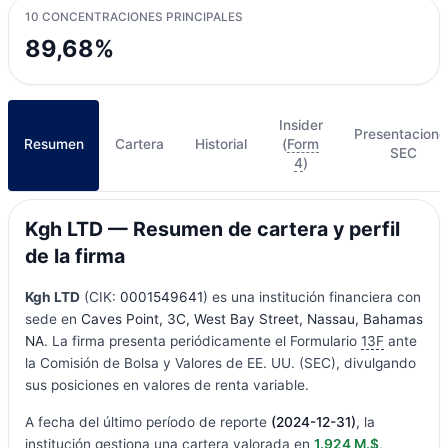
10 CONCENTRACIONES PRINCIPALES
89,68%
Insider
Presentacione
Resumen
Cartera
Historial
(
Form
SEC
4
)
Kgh LTD — Resumen de cartera y perfil
de la firma
Kgh LTD
(CIK:
0001549641
) es una institución financiera con
sede en
Caves Point, 3C, West Bay Street, Nassau, Bahamas
NA
. La firma presenta periódicamente el Formulario
13F
ante
la Comisión de Bolsa y Valores de EE. UU. (SEC), divulgando
sus posiciones en valores de renta variable.
A fecha del último período de reporte
(2024-12-31)
, la
institución gestiona una cartera valorada en
1.924 M.$
,