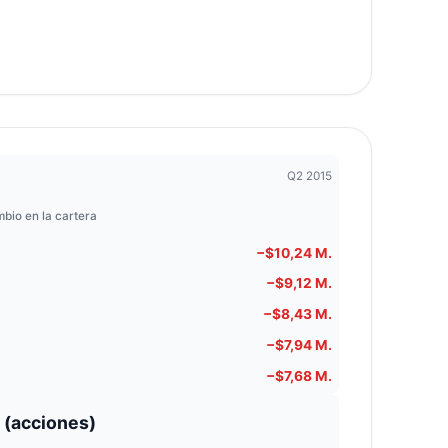
Q2 2015
bio en la cartera
−$10,24 M.
−$9,12 M.
−$8,43 M.
−$7,94 M.
−$7,68 M.
 (acciones)