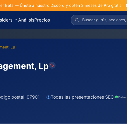
r Beta — Únete a nuestro Discord y obtén 3 meses de Pro gratis.
nsiders
Análisis
Precios
ment, Lp
nagement, Lp
digo postal:
07901
Todas las presentaciones SEC
·
Datos