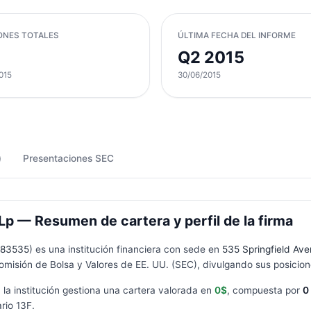
ONES TOTALES
ÚLTIMA FECHA DEL INFORME
Q2 2015
015
30/06/2015
)
Presentaciones SEC
p — Resumen de cartera y perfil de la firma
83535
) es una institución financiera con sede en
535 Springfield Av
omisión de Bolsa y Valores de EE. UU. (SEC), divulgando sus posicione
, la institución gestiona una cartera valorada en
0$
, compuesta por
0
ario
13F
.