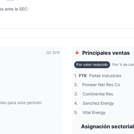
es ante la SEC:
Principales ventas
Q2 2015
Por valor reducido
Por % de cam
1.
FTK
Flotek Industries
2.
Pioneer Nat Res Co
3.
Continental Res
les para este período
4.
Sanchez Energy
5.
Vital Energy
Asignación sectorial