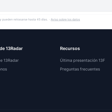
y pueden retrasarse hasta 45 días. ·
Aviso sobre los datos
de 13Radar
Recursos
de 13Radar
Última presentación 13F
enos
Preguntas frecuentes