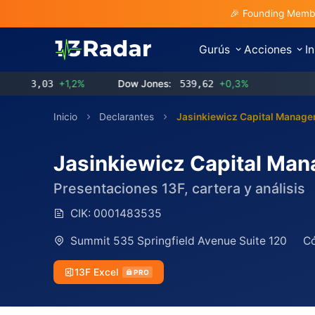
🎉 Founding Membe
Gurús
Acciones
I
3,03
+1,2%
Dow Jones:
539,62
+0,3%
Inicio
Declarantes
Jasinkiewicz Capital Manage
Jasinkiewicz Capital Ma
Presentaciones 13F, cartera y análisis
CIK:
0001483535
Summit 535 Springfield Avenue Suite 120
Có
13F Excel
PRO