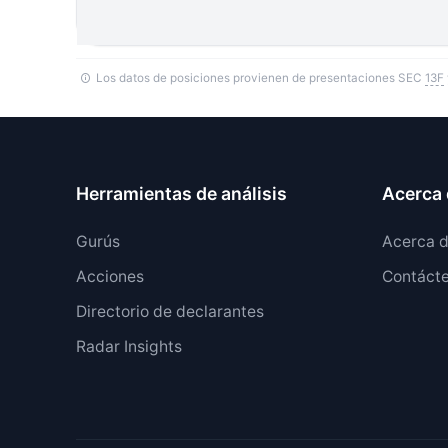
Los datos de posiciones provienen de presentaciones SEC
13F
Herramientas de análisis
Acerca 
Gurús
Acerca 
Acciones
Contáct
Directorio de declarantes
Radar Insights