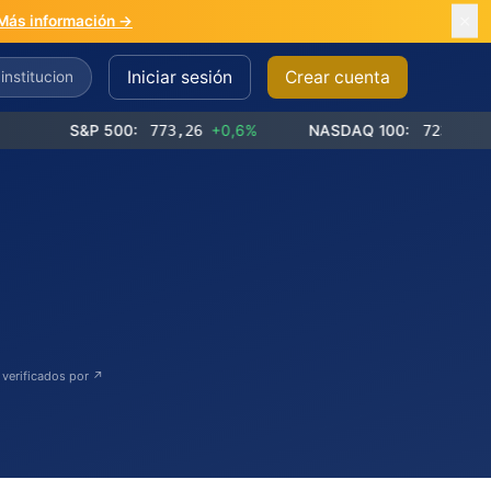
Más información →
Iniciar sesión
Crear cuenta
S&P 500:
773,26
+0,6%
NASDAQ 100:
723,03
+1,2%
 verificados por ↗