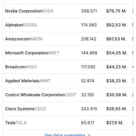
Nvidia Corporation
NVDA
398.571
$79,75 M.
7
Alphabet
GOOGL
174.983
$62,53 M.
5
Amazoncom
AMZN
258.142
$61,53 M.
5
Microsoft Corporation
MSFT
144.898
$54,05 M.
5
Broadcom
AVGO
117.082
$44,23 M.
4
Applied Materials
AMAT
52.874
$38,23 M.
3
Costco Wholesale Corporation
COST
32.150
$30,08 M.
2
Cisco Systems
CSCO
243.915
$28,65 M.
2
Tesla
TSLA
65.617
$27,6 M.
2
Ver lista completa