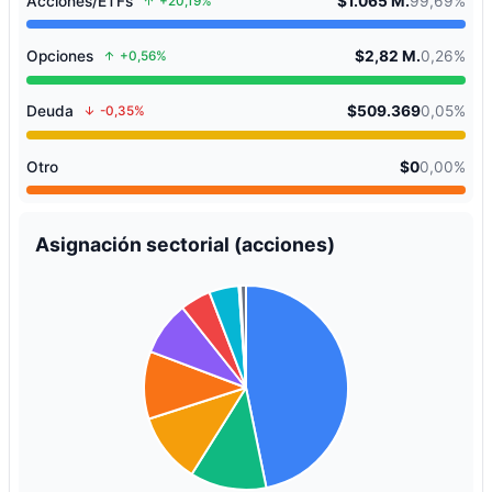
Acciones/ETFs
$1.065 M.
99,69%
+20,19%
Opciones
$2,82 M.
0,26%
+0,56%
Deuda
$509.369
0,05%
-0,35%
Otro
$0
0,00%
Asignación sectorial (acciones)