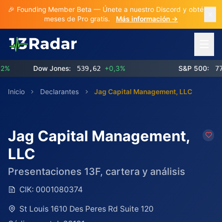
🎉 Founding Member Beta — Únete a nuestro Discord y obtén 3
meses de Pro gratis.
Más información →
Abrir 
Dow Jones:
539,62
+0,3%
S&P 500:
773,2
Inicio
Declarantes
Jag Capital Management, LLC
Jag Capital Management,
LLC
Presentaciones 13F, cartera y análisis
CIK:
0001080374
St Louis 1610 Des Peres Rd Suite 120