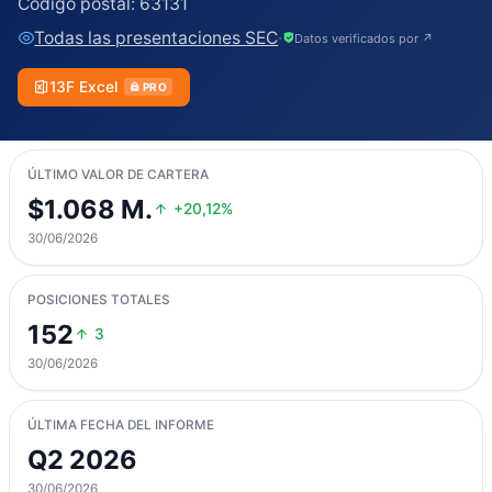
Código postal:
63131
Todas las presentaciones SEC
·
Datos verificados por ↗
13F Excel
PRO
ÚLTIMO VALOR DE CARTERA
$1.068 M.
+20,12%
30/06/2026
POSICIONES TOTALES
152
3
30/06/2026
ÚLTIMA FECHA DEL INFORME
Q2 2026
30/06/2026