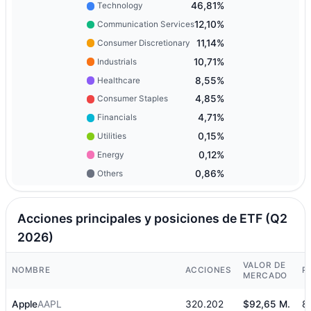
46,81%
Technology
12,10%
Communication Services
11,14%
Consumer Discretionary
10,71%
Industrials
8,55%
Healthcare
4,85%
Consumer Staples
4,71%
Financials
0,15%
Utilities
0,12%
Energy
0,86%
Others
Acciones principales y posiciones de ETF (Q2
2026)
VALOR DE
NOMBRE
ACCIONES
P
MERCADO
Apple
AAPL
320.202
$92,65 M.
8