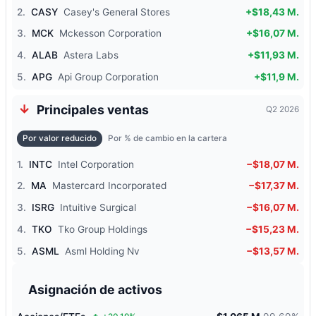
2.
CASY
Casey's General Stores
+$18,43 M.
3.
MCK
Mckesson Corporation
+$16,07 M.
4.
ALAB
Astera Labs
+$11,93 M.
5.
APG
Api Group Corporation
+$11,9 M.
Principales ventas
Q2 2026
Por valor reducido
Por % de cambio en la cartera
1.
INTC
Intel Corporation
−$18,07 M.
2.
MA
Mastercard Incorporated
−$17,37 M.
3.
ISRG
Intuitive Surgical
−$16,07 M.
4.
TKO
Tko Group Holdings
−$15,23 M.
5.
ASML
Asml Holding Nv
−$13,57 M.
Asignación de activos