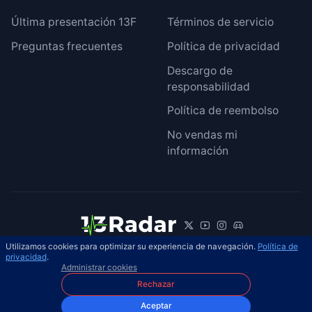
Última presentación 13F
Términos de servicio
Preguntas frecuentes
Política de privacidad
Descargo de
responsabilidad
Política de reembolso
No vendas mi
información
Utilizamos cookies para optimizar su experiencia de navegación.
Política de
© 2026 13Radar. Reservados todos los
privacidad
.
ES
Administrar cookies
derechos.
Rechazar
Aceptar