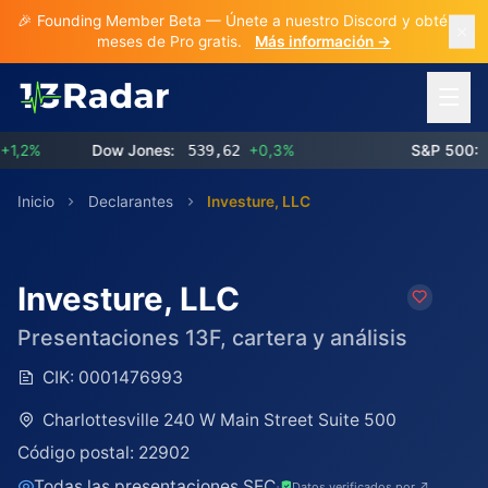
🎉 Founding Member Beta — Únete a nuestro Discord y obtén 3
meses de Pro gratis.
Más información →
Abrir 
2%
Dow Jones:
539,62
+0,3%
S&P 500:
77
Inicio
Declarantes
Investure, LLC
Investure, LLC
Presentaciones 13F, cartera y análisis
CIK:
0001476993
Charlottesville 240 W Main Street Suite 500
Código postal:
22902
Todas las presentaciones SEC
·
Datos verificados por ↗