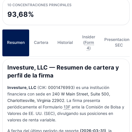
10 CONCENTRACIONES PRINCIPALES
93,68%
Insider
Presentacione
Resumen
Cartera
Historial
(
Form
SEC
4
)
Investure, LLC — Resumen de cartera y
perfil de la firma
Investure, LLC
(CIK:
0001476993
) es una institución
financiera con sede en
240 W Main Street, Suite 500,
Charlottesville, Virginia 22902
. La firma presenta
periódicamente el Formulario
13F
ante la Comisión de Bolsa y
Valores de EE. UU. (SEC), divulgando sus posiciones en
valores de renta variable.
A fecha del último período de reporte
(2026-03-31)
, la