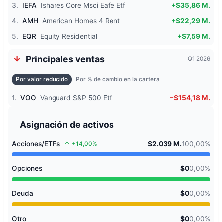
3.
IEFA
Ishares Core Msci Eafe Etf
+$35,86 M.
4.
AMH
American Homes 4 Rent
+$22,29 M.
5.
EQR
Equity Residential
+$7,59 M.
Principales ventas
Q1 2026
Por valor reducido
Por % de cambio en la cartera
1.
VOO
Vanguard S&P 500 Etf
−$154,18 M.
Asignación de activos
Acciones/ETFs
$2.039 M.
100,00%
+14,00%
Opciones
$0
0,00%
Deuda
$0
0,00%
Otro
$0
0,00%