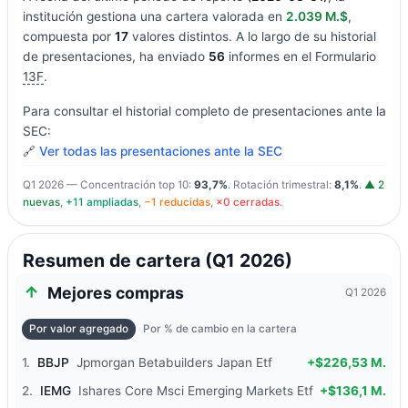
institución gestiona una cartera valorada en
2.039 M.$
,
compuesta por
17
valores distintos. A lo largo de su historial
de presentaciones, ha enviado
56
informes en el Formulario
13F
.
Para consultar el historial completo de presentaciones ante la
SEC:
🔗
Ver todas las presentaciones ante la SEC
Q1 2026 — Concentración top 10:
93,7%
. Rotación trimestral:
8,1%
.
▲ 2
nuevas
,
+11 ampliadas
,
−1 reducidas
,
×0 cerradas
.
Resumen de cartera (Q1 2026)
Mejores compras
Q1 2026
Por valor agregado
Por % de cambio en la cartera
1.
BBJP
Jpmorgan Betabuilders Japan Etf
+$226,53 M.
2.
IEMG
Ishares Core Msci Emerging Markets Etf
+$136,1 M.