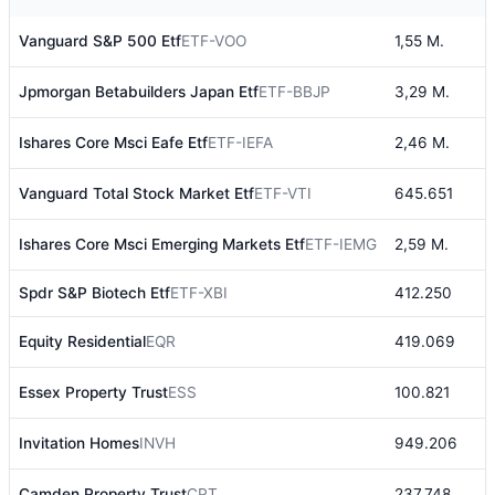
Vanguard S&P 500 Etf
ETF-VOO
1,55 M.
$
Jpmorgan Betabuilders Japan Etf
ETF-BBJP
3,29 M.
$
Ishares Core Msci Eafe Etf
ETF-IEFA
2,46 M.
$
Vanguard Total Stock Market Etf
ETF-VTI
645.651
$
Ishares Core Msci Emerging Markets Etf
ETF-IEMG
2,59 M.
$
Spdr S&P Biotech Etf
ETF-XBI
412.250
$
Equity Residential
EQR
419.069
$
Essex Property Trust
ESS
100.821
$
Invitation Homes
INVH
949.206
$
Camden Property Trust
CPT
237.748
$