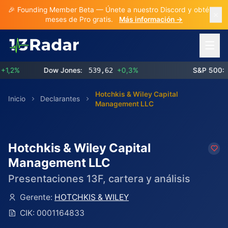
🎉 Founding Member Beta — Únete a nuestro Discord y obtén 3
meses de Pro gratis.
Más información →
Abrir 
%
Dow Jones:
539,62
+0,3%
S&P 500:
773
Hotchkis & Wiley Capital
Inicio
Declarantes
Management LLC
Hotchkis & Wiley Capital
Management LLC
Presentaciones 13F, cartera y análisis
Gerente:
HOTCHKIS & WILEY
CIK:
0001164833