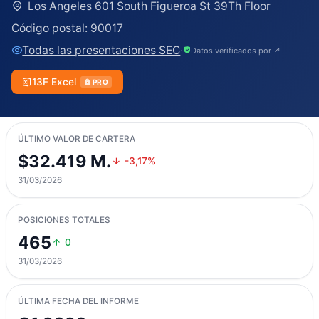
Los Angeles 601 South Figueroa St 39Th Floor
Código postal:
90017
Todas las presentaciones SEC
·
Datos verificados por ↗
13F Excel
PRO
ÚLTIMO VALOR DE CARTERA
$32.419 M.
-3,17%
31/03/2026
POSICIONES TOTALES
465
0
31/03/2026
ÚLTIMA FECHA DEL INFORME