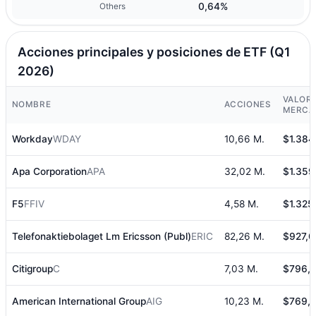
0,64%
Others
Acciones principales y posiciones de ETF (Q1
2026)
VALOR 
NOMBRE
ACCIONES
MERCA
Workday
WDAY
10,66 M.
$1.384
Apa Corporation
APA
32,02 M.
$1.359
F5
FFIV
4,58 M.
$1.325
Telefonaktiebolaget Lm Ericsson (Publ)
ERIC
82,26 M.
$927,0
Citigroup
C
7,03 M.
$796,8
American International Group
AIG
10,23 M.
$769,8