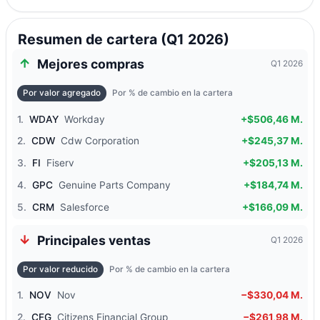
Resumen de cartera (Q1 2026)
Mejores compras
Q1 2026
Por valor agregado
Por % de cambio en la cartera
1.
WDAY
Workday
+$506,46 M.
2.
CDW
Cdw Corporation
+$245,37 M.
3.
FI
Fiserv
+$205,13 M.
4.
GPC
Genuine Parts Company
+$184,74 M.
5.
CRM
Salesforce
+$166,09 M.
Principales ventas
Q1 2026
Por valor reducido
Por % de cambio en la cartera
1.
NOV
Nov
−$330,04 M.
2.
CFG
Citizens Financial Group
−$261,98 M.