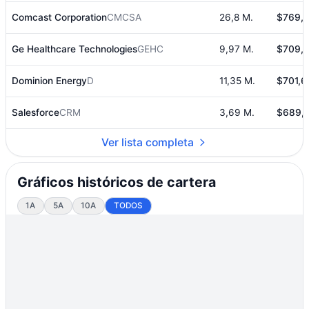
Comcast Corporation
CMCSA
26,8 M.
$769,4
Ge Healthcare Technologies
GEHC
9,97 M.
$709,5
Dominion Energy
D
11,35 M.
$701,6
Salesforce
CRM
3,69 M.
$689,5
Ver lista completa
Gráficos históricos de cartera
1A
5A
10A
TODOS