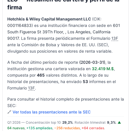
firma
Hotchkis & Wiley Capital Management LLC
(CIK:
0001164833
) es una institución financiera con sede en
601
South Figueroa St 39Th Floor, , Los Angeles, California
90017
. La firma presenta periódicamente el Formulario
13F
ante la Comisión de Bolsa y Valores de EE. UU. (SEC),
divulgando sus posiciones en valores de renta variable.
A fecha del último período de reporte
(2026-03-31)
, la
institución gestiona una cartera valorada en
32.419 M.$
,
compuesta por
465
valores distintos. A lo largo de su
historial de presentaciones, ha enviado
53
informes en el
Formulario
13F
.
Para consultar el historial completo de presentaciones ante la
SEC:
🔗
Ver todas las presentaciones ante la SEC
Q1 2026 — Concentración top 10:
29,2%
. Rotación trimestral:
9,3%
.
▲
64 nuevas
,
+135 ampliadas
,
−256 reducidas
,
×64 cerradas
.