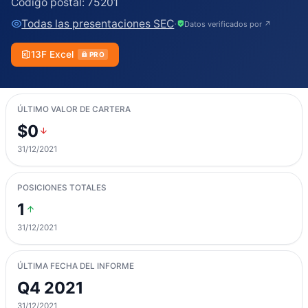
Código postal:
75201
Todas las presentaciones SEC
·
Datos verificados por ↗
13F Excel
PRO
ÚLTIMO VALOR DE CARTERA
$0
31/12/2021
POSICIONES TOTALES
1
31/12/2021
ÚLTIMA FECHA DEL INFORME
Q4 2021
31/12/2021