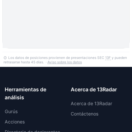
Los datos de posiciones provienen de presentaciones SEC
13F
y pueden
retrasarse hasta 45 días. ·
Aviso sobre los datos
Herramientas de
Acerca de 13Radar
análisis
Acerca de 13Radar
Gurús
Contáctenos
Acciones