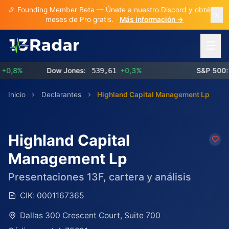
🎉 Founding Member Beta — Únete a nuestro Discord y obtén 3
meses de Pro gratis.
Más información →
Abrir 
,8%
Dow Jones:
539,61
+0,3%
S&P 500:
7
Inicio
Declarantes
Highland Capital Management Lp
Highland Capital
Management Lp
Presentaciones 13F, cartera y análisis
CIK:
0001167365
Dallas 300 Crescent Court, Suite 700