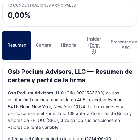
10 CONCENTRACIONES PRINCIPALES
0,00%
Insider
Presentacione
Resumen
Cartera
Historial
(
Form
SEC
4
)
Gsb Podium Advisors, LLC — Resumen de
cartera y perfil de la firma
Gsb Podium Advisors, LLC
(CIK:
0001536600
) es una
institución financiera con sede en
405 Lexington Avenue,
54Th Floor, New York, New York 10174
. La firma presenta
periódicamente el Formulario
13F
ante la Comisión de Bolsa y
Valores de EE. UU. (SEC), divulgando sus posiciones en
valores de renta variable.
A fecha del último período de reporte
(2014-09-30)
, la