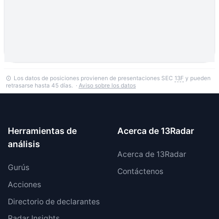
Los datos de posiciones provienen de presentaciones SEC
13F
y pueden
retrasarse hasta 45 días. ·
Aviso sobre los datos
Herramientas de
Acerca de 13Radar
análisis
Acerca de 13Radar
Gurús
Contáctenos
Acciones
Directorio de declarantes
Radar Insights