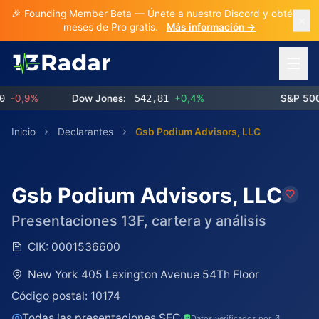
🎉 Founding Member Beta — Únete a nuestro Discord y obtén 3
meses de Pro gratis.
Más información →
Abrir 
-0,9%
Dow Jones:
542,81
+0,4%
S&P 500:
Inicio
Declarantes
Gsb Podium Advisors, LLC
Gsb Podium Advisors, LLC
Presentaciones 13F, cartera y análisis
CIK:
0001536600
New York 405 Lexington Avenue 54Th Floor
Código postal:
10174
Todas las presentaciones SEC
·
Datos verificados por ↗