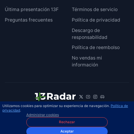
Última presentación 13F
Términos de servicio
Preguntas frecuentes
Política de privacidad
Descargo de
responsabilidad
Política de reembolso
No vendas mi
información
Utilizamos cookies para optimizar su experiencia de navegación.
Política de
© 2026 13Radar. Reservados todos los
privacidad
.
ES
Administrar cookies
derechos.
Rechazar
Aceptar