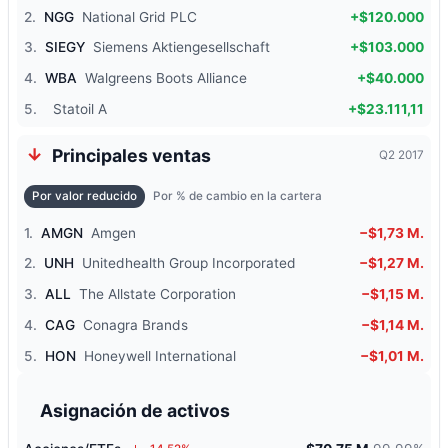
2.
NGG
National Grid PLC
+$120.000
3.
SIEGY
Siemens Aktiengesellschaft
+$103.000
4.
WBA
Walgreens Boots Alliance
+$40.000
5.
Statoil A
+$23.111,11
Principales ventas
Q2 2017
Por valor reducido
Por % de cambio en la cartera
1.
AMGN
Amgen
−$1,73 M.
2.
UNH
Unitedhealth Group Incorporated
−$1,27 M.
3.
ALL
The Allstate Corporation
−$1,15 M.
4.
CAG
Conagra Brands
−$1,14 M.
5.
HON
Honeywell International
−$1,01 M.
Asignación de activos