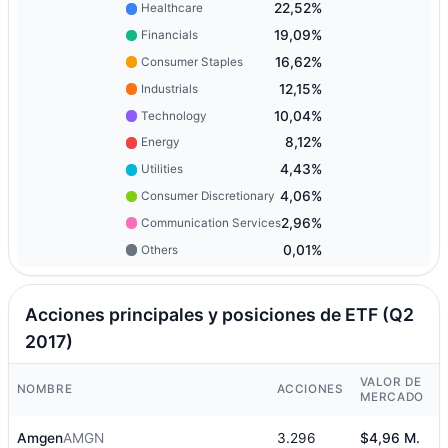
22,52%
Healthcare
19,09%
Financials
16,62%
Consumer Staples
12,15%
Industrials
10,04%
Technology
8,12%
Energy
4,43%
Utilities
4,06%
Consumer Discretionary
2,96%
Communication Services
0,01%
Others
Acciones principales y posiciones de ETF (Q2
2017)
VALOR DE
NOMBRE
ACCIONES
MERCADO
Amgen
AMGN
3.296
$4,96 M.
7