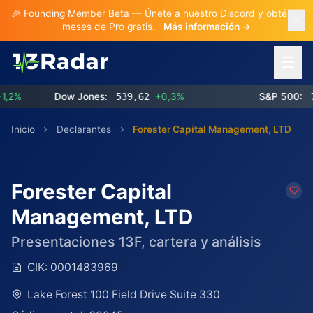
🎉 Founding Member Beta — Únete a nuestro Discord y obtén 3
meses de Pro gratis.
Más información →
Abrir 
%
Dow Jones:
539,62
+0,3%
S&P 500:
773,
Inicio
Declarantes
Forester Capital Management, LTD
Forester Capital
Management, LTD
Presentaciones 13F, cartera y análisis
CIK:
0001483969
Lake Forest 100 Field Drive Suite 330