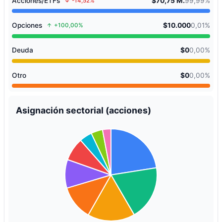
Acciones/ETFs
$70,75 M.
99,99%
-14,52%
Opciones
$10.000
0,01%
+100,00%
Deuda
$0
0,00%
Otro
$0
0,00%
Asignación sectorial (acciones)