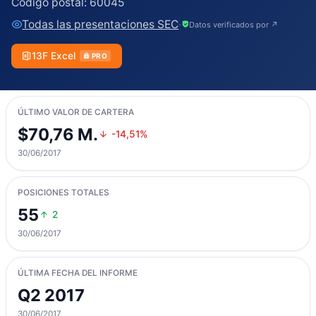
Código postal:
60045
Todas las presentaciones SEC
·
Datos verificados por ↗
13F Excel
PRO
ÚLTIMO VALOR DE CARTERA
$70,76 M.
-14,51%
30/06/2017
POSICIONES TOTALES
55
2
30/06/2017
ÚLTIMA FECHA DEL INFORME
Q2 2017
30/06/2017