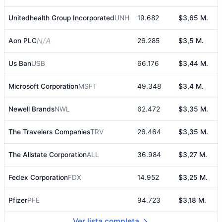
Unitedhealth Group Incorporated
UNH
19.682
$3,65 M.
5
N/A
Aon PLC
26.285
$3,5 M.
Us Ban
USB
66.176
$3,44 M.
4
Microsoft Corporation
MSFT
49.348
$3,4 M.
4
Newell Brands
NWL
62.472
$3,35 M.
4
The Travelers Companies
TRV
26.464
$3,35 M.
4
The Allstate Corporation
ALL
36.984
$3,27 M.
4
Fedex Corporation
FDX
14.952
$3,25 M.
4
Pfizer
PFE
94.723
$3,18 M.
4
Ver lista completa