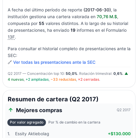
A fecha del último período de reporte
(2017-06-30)
, la
institución gestiona una cartera valorada en
70,76 M.$
,
compuesta por
55
valores distintos. A lo largo de su historial
de presentaciones, ha enviado
19
informes en el Formulario
13F
.
Para consultar el historial completo de presentaciones ante la
SEC:
🔗
Ver todas las presentaciones ante la SEC
Q2 2017 — Concentración top 10:
50,0%
. Rotación trimestral:
0,6%
.
▲
4 nuevas
,
+2 ampliadas
,
−33 reducidas
,
×2 cerradas
.
Resumen de cartera (Q2 2017)
Mejores compras
Q2 2017
Por valor agregado
Por % de cambio en la cartera
1.
Essity Aktiebolag
+$130.000