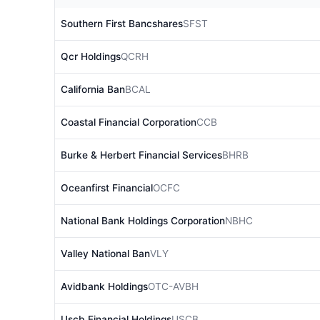
Southern First Bancshares
SFST
Qcr Holdings
QCRH
California Ban
BCAL
Coastal Financial Corporation
CCB
Burke & Herbert Financial Services
BHRB
Oceanfirst Financial
OCFC
National Bank Holdings Corporation
NBHC
Valley National Ban
VLY
Avidbank Holdings
OTC-AVBH
Uscb Financial Holdings
USCB