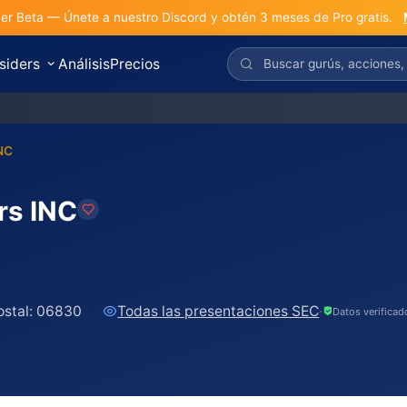
r Beta — Únete a nuestro Discord y obtén 3 meses de Pro gratis.
nsiders
Análisis
Precios
S
NC
rs INC
stal:
06830
Todas las presentaciones SEC
·
Datos verifica