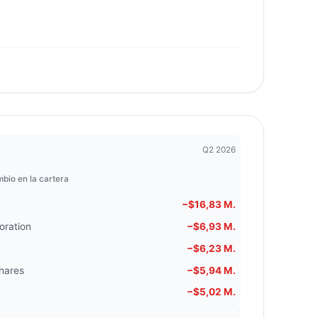
Q2 2026
bio en la cartera
−$16,83 M.
oration
−$6,93 M.
−$6,23 M.
hares
−$5,94 M.
−$5,02 M.