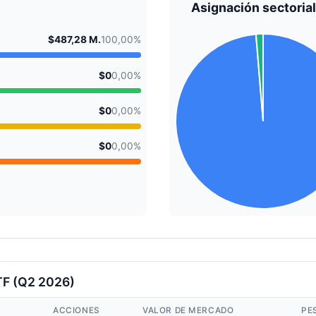
Asignación sectorial
$487,28 M.
100,00%
$0
0,00%
$0
0,00%
$0
0,00%
TF (Q2 2026)
ACCIONES
VALOR DE MERCADO
PE