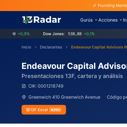
🎉 Founding Membe
Gurús
Acciones
I
+0,9%
Dow Jones:
538,88
+0,1%
Inicio
Declarantes
Endeavour Capital Advisors I
Endeavour Capital Adviso
Presentaciones 13F, cartera y análisis
CIK:
0001218749
Greenwich 410 Greenwich Avenue
Código po
13F Excel
PRO