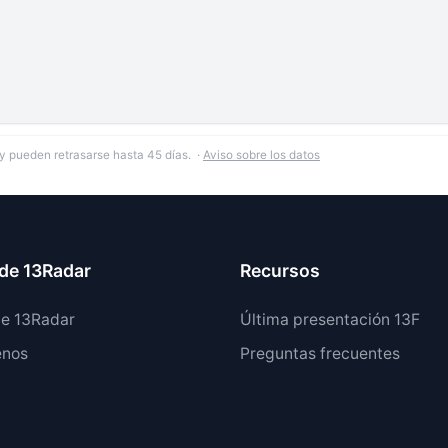
y pueden retrasarse hasta 45 días. ·
Aviso sobre los datos
de 13Radar
Recursos
de 13Radar
Última presentación 13F
enos
Preguntas frecuentes