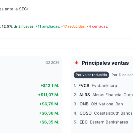
es ante la SEC:
l:
12,5%
.
▲ 2 nuevas
,
+11 ampliadas
,
−17 reducidas
,
×4 cerradas
.
Principales ventas
Q2 2026
Por valor reducido
Por % de cam
+$12,1 M.
1.
FVCB
Fvcbankcorp
+$11,07 M.
2.
ALRS
Alerus Financial Corp
+$6,79 M.
3.
ONB
Old National Ban
+$6,36 M.
4.
COSO
Coastalsouth Bancs
+$6,35 M.
5.
EBC
Eastern Bankshares