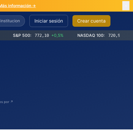
Más información →
Iniciar sesión
Crear cuenta
&P 500:
772,10
+0,5%
NASDAQ 100:
720,90
+0,9%
dos por ↗