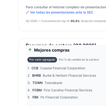
Para consultar el historial completo de presentacion
🔗
Ver todas las presentaciones ante la SEC
Q2 2026 — Concentración top 10:
60,8%
. Rotación trimestra
Resumen de cartera (Q2 2026)
Mejores compras
Por valor agregado
Por % de cambio en la cartera
1.
CCB
Coastal Financial Corporation
2.
BHRB
Burke & Herbert Financial Services
3.
TOWN
Townebank
4.
FCBM
First Carolina Financial Services
5.
FBK
Fb Financial Corporation