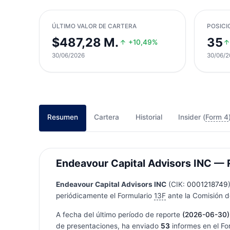
ÚLTIMO VALOR DE CARTERA
POSICI
$487,28 M.
35
+10,49%
30/06/2026
30/06/2
Resumen
Cartera
Historial
Insider (
Form 4
Endeavour Capital Advisors INC — R
Endeavour Capital Advisors INC
(CIK:
0001218749
periódicamente el Formulario
13F
ante la Comisión de
A fecha del último período de reporte
(2026-06-30)
de presentaciones, ha enviado
53
informes en el Fo