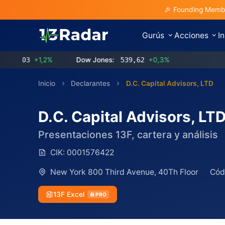
🎉 Founding Membe
Gurús
Acciones
I
3
+1,2%
Dow Jones:
539,62
+0,3%
Inicio
Declarantes
D.C. Capital Advisors, LTD
D.C. Capital Advisors, LT
Presentaciones 13F, cartera y análisis
CIK:
0001576422
New York 800 Third Avenue, 40Th Floor
Cód
13F Excel
PRO