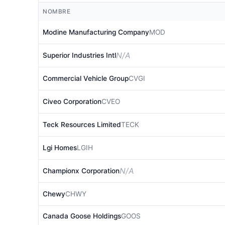
NOMBRE
Modine Manufacturing Company
MOD
N/A
Superior Industries Intl
Commercial Vehicle Group
CVGI
Civeo Corporation
CVEO
Teck Resources Limited
TECK
Lgi Homes
LGIH
N/A
Championx Corporation
Chewy
CHWY
Canada Goose Holdings
GOOS