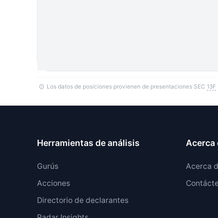
Los datos de posiciones provienen de presentaciones SEC
13F
Herramientas de análisis
Acerca 
Gurús
Acerca 
Acciones
Contáct
Directorio de declarantes
Radar Insights