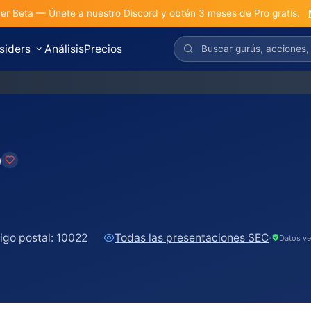
r Beta — Únete a nuestro Discord y obtén 3 meses de Pro gratis.
nsiders
Análisis
Precios
D
igo postal:
10022
Todas las presentaciones SEC
·
Datos ve