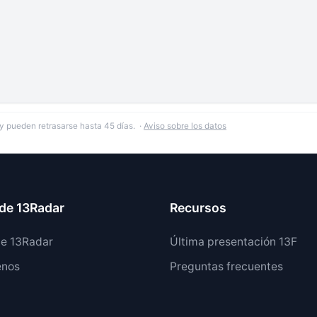
y pueden retrasarse hasta 45 días. ·
Aviso sobre los datos
de 13Radar
Recursos
de 13Radar
Última presentación 13F
enos
Preguntas frecuentes