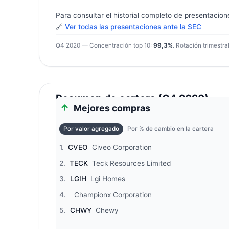
Para consultar el historial completo de presentacion
🔗
Ver todas las presentaciones ante la SEC
Q4 2020 — Concentración top 10:
99,3%
. Rotación trimestra
Resumen de cartera (Q4 2020)
Mejores compras
Por valor agregado
Por % de cambio en la cartera
1.
CVEO
Civeo Corporation
2.
TECK
Teck Resources Limited
3.
LGIH
Lgi Homes
4.
Championx Corporation
5.
CHWY
Chewy