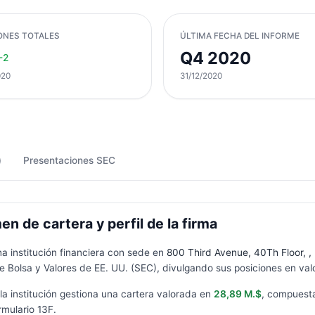
ONES TOTALES
ÚLTIMA FECHA DEL INFORME
Q4 2020
-2
020
31/12/2020
)
Presentaciones SEC
n de cartera y perfil de la firma
na institución financiera con sede en
800 Third Avenue, 40Th Floor, 
 Bolsa y Valores de EE. UU. (SEC), divulgando sus posiciones en valo
 la institución gestiona una cartera valorada en
28,89 M.$
, compuest
rmulario
13F
.