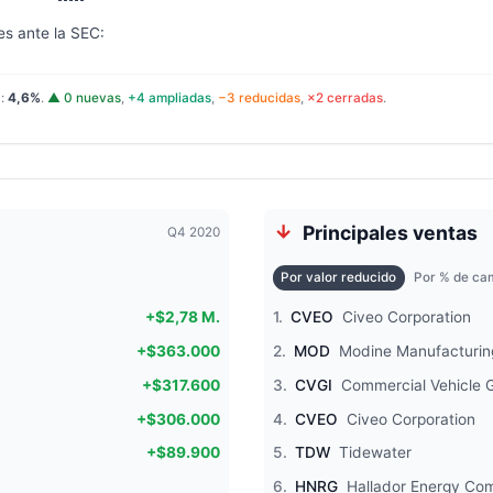
es ante la SEC:
l:
4,6%
.
▲ 0 nuevas
,
+4 ampliadas
,
−3 reducidas
,
×2 cerradas
.
Principales ventas
Q4 2020
Por valor reducido
Por % de cam
+$2,78 M.
1.
CVEO
Civeo Corporation
+$363.000
2.
MOD
Modine Manufacturi
+$317.600
3.
CVGI
Commercial Vehicle 
+$306.000
4.
CVEO
Civeo Corporation
+$89.900
5.
TDW
Tidewater
6.
HNRG
Hallador Energy Co