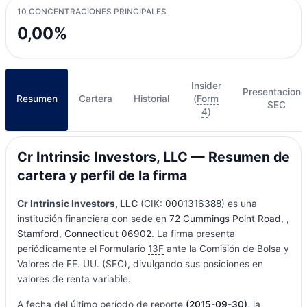
10 CONCENTRACIONES PRINCIPALES
0,00%
Insider
Presentacione
Resumen
Cartera
Historial
(
Form
SEC
4
)
Cr Intrinsic Investors, LLC — Resumen de
cartera y perfil de la firma
Cr Intrinsic Investors, LLC
(CIK:
0001316388
) es una
institución financiera con sede en
72 Cummings Point Road, ,
Stamford, Connecticut 06902
. La firma presenta
periódicamente el Formulario
13F
ante la Comisión de Bolsa y
Valores de EE. UU. (SEC), divulgando sus posiciones en
valores de renta variable.
A fecha del último período de reporte
(2015-09-30)
, la