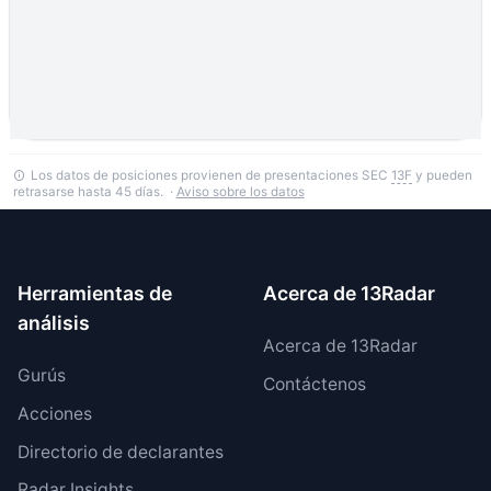
Los datos de posiciones provienen de presentaciones SEC
13F
y pueden
retrasarse hasta 45 días. ·
Aviso sobre los datos
Herramientas de
Acerca de 13Radar
análisis
Acerca de 13Radar
Gurús
Contáctenos
Acciones
Directorio de declarantes
Radar Insights