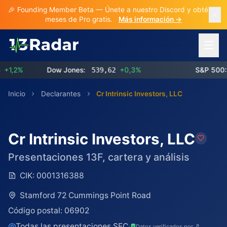
🎉 Founding Member Beta — Únete a nuestro Discord y obtén 3
meses de Pro gratis.
Más información →
Abrir 
,2%
Dow Jones:
539,62
+0,3%
S&P 500:
7
Inicio
Declarantes
Cr Intrinsic Investors, LLC
Cr Intrinsic Investors, LLC
Presentaciones 13F, cartera y análisis
CIK:
0001316388
Stamford 72 Cummings Point Road
Código postal:
06902
Todas las presentaciones SEC
·
Datos verificados por ↗