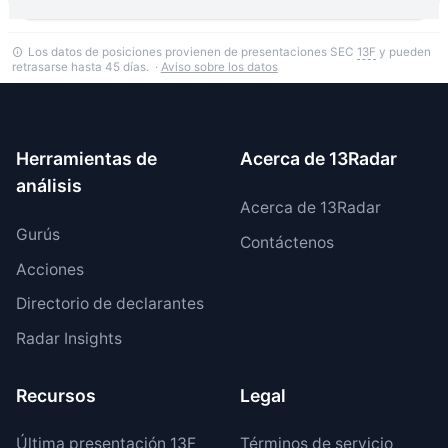
Los datos de posiciones provienen de presentaciones SEC
13F
y pueden
retrasarse hasta 45 días. ·
Aviso sobre los datos
Herramientas de
Acerca de 13Radar
análisis
Acerca de 13Radar
Gurús
Contáctenos
Acciones
Directorio de declarantes
Radar Insights
Recursos
Legal
Última presentación 13F
Términos de servicio