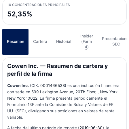
10 CONCENTRACIONES PRINCIPALES
52,35%
Insider
Presentacione
Resumen
Cartera
Historial
(
Form
SEC
4
)
Cowen Inc. — Resumen de cartera y
perfil de la firma
Cowen Inc.
(CIK:
0001466538
) es una institución financiera
con sede en
599 Lexington Avenue, 20Th Floor, , New York,
New York 10022
. La firma presenta periódicamente el
Formulario
13F
ante la Comisión de Bolsa y Valores de EE.
UU. (SEC), divulgando sus posiciones en valores de renta
variable.
A fecha del último período de reporte
(2019-06-30)
, la