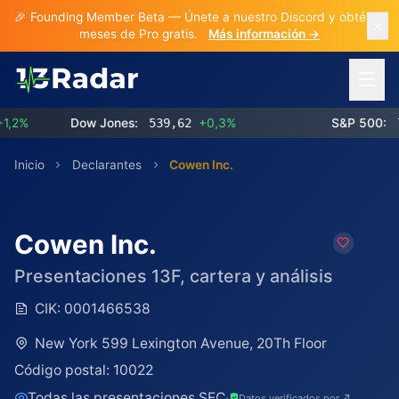
🎉 Founding Member Beta — Únete a nuestro Discord y obtén 3
meses de Pro gratis.
Más información →
Abrir 
%
Dow Jones:
539,62
+0,3%
S&P 500:
773
Inicio
Declarantes
Cowen Inc.
Cowen Inc.
Presentaciones 13F, cartera y análisis
CIK:
0001466538
New York 599 Lexington Avenue, 20Th Floor
Código postal:
10022
Todas las presentaciones SEC
·
Datos verificados por ↗