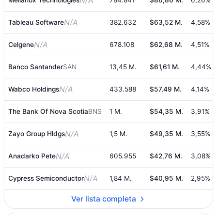
N/A
N/A
Tableau Software
382.632
$63,52 M.
4,58%
N/A
Celgene
678.108
$62,68 M.
4,51%
Banco Santander
SAN
13,45 M.
$61,61 M.
4,44%
N/A
Wabco Holdings
433.588
$57,49 M.
4,14%
The Bank Of Nova Scotia
BNS
1 M.
$54,35 M.
3,91%
N/A
Zayo Group Hldgs
1,5 M.
$49,35 M.
3,55%
N/A
Anadarko Pete
605.955
$42,76 M.
3,08%
N/A
Cypress Semiconductor
1,84 M.
$40,95 M.
2,95%
Ver lista completa