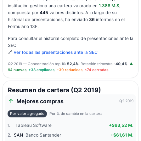
institución gestiona una cartera valorada en
1.388 M.$
,
compuesta por
445
valores distintos. A lo largo de su
historial de presentaciones, ha enviado
36
informes en el
Formulario
13F
.
Para consultar el historial completo de presentaciones ante la
SEC:
🔗
Ver todas las presentaciones ante la SEC
Q2 2019 — Concentración top 10:
52,4%
. Rotación trimestral:
40,4%
.
▲
94 nuevas
,
+38 ampliadas
,
−30 reducidas
,
×74 cerradas
.
Resumen de cartera (Q2 2019)
Mejores compras
Q2 2019
Por valor agregado
Por % de cambio en la cartera
1.
Tableau Software
+$63,52 M.
2.
SAN
Banco Santander
+$61,61 M.