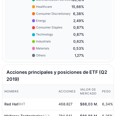
15,66%
Healthcare
6,38%
Consumer Discretionary
2,49%
Energy
0,87%
Consumer Staples
0,87%
Technology
0,62%
Industrials
0,53%
Materials
1,27%
Others
Acciones principales y posiciones de ETF (Q2
2019)
VALOR DE
NOMBRE
ACCIONES
PESO
MERCADO
Red Hat
RHT
468.827
$88,03 M.
6,34%
Mellanox Technologies
784.841
$86,86 M.
6,26%