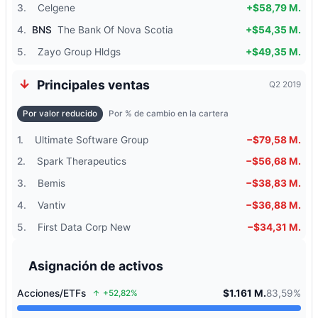
3.
Celgene
+$58,79 M.
4.
BNS
The Bank Of Nova Scotia
+$54,35 M.
5.
Zayo Group Hldgs
+$49,35 M.
Principales ventas
Q2 2019
Por valor reducido
Por % de cambio en la cartera
1.
Ultimate Software Group
−$79,58 M.
2.
Spark Therapeutics
−$56,68 M.
3.
Bemis
−$38,83 M.
4.
Vantiv
−$36,88 M.
5.
First Data Corp New
−$34,31 M.
Asignación de activos
Acciones/ETFs
$1.161 M.
83,59%
+52,82%