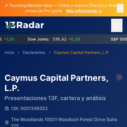
🎉 Founding Member Beta — Únete a nuestro Discord y obtén 3
meses de Pro gratis.
Más información →
Abrir 
1,2%
Dow Jones:
539,62
+0,3%
S&P 500:
7
Inicio
Declarantes
Caymus Capital Partners, L.P.
Caymus Capital Partners,
L.P.
Presentaciones 13F, cartera y análisis
CIK:
0001349352
The Woodlands 10001 Woodloch Forest Drive Suite
225