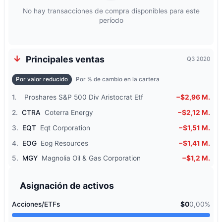
No hay transacciones de compra disponibles para este
período
Principales ventas
Q3 2020
Por valor reducido
Por % de cambio en la cartera
1.
Proshares S&P 500 Div Aristocrat Etf
−$2,96 M.
2.
CTRA
Coterra Energy
−$2,12 M.
3.
EQT
Eqt Corporation
−$1,51 M.
4.
EOG
Eog Resources
−$1,41 M.
5.
MGY
Magnolia Oil & Gas Corporation
−$1,2 M.
Asignación de activos
Acciones/ETFs
$0
0,00%