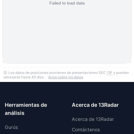
Los datos de posiciones provienen de presentaciones SEC
13F
y pueden
retrasarse hasta 45 días. ·
Aviso sobre los datos
Herramientas de
Acerca de 13Radar
análisis
Acerca de 13Radar
Gurús
Contáctenos