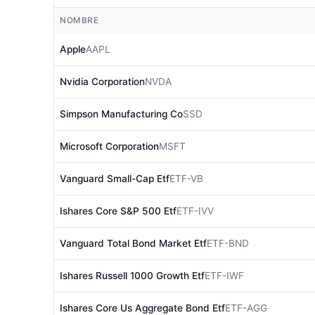
NOMBRE
Apple
AAPL
Nvidia Corporation
NVDA
Simpson Manufacturing Co
SSD
Microsoft Corporation
MSFT
Vanguard Small-Cap Etf
ETF-VB
Ishares Core S&P 500 Etf
ETF-IVV
Vanguard Total Bond Market Etf
ETF-BND
Ishares Russell 1000 Growth Etf
ETF-IWF
Ishares Core Us Aggregate Bond Etf
ETF-AGG