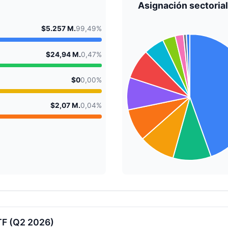
Asignación sectorial
$5.257 M.
99,49%
$24,94 M.
0,47%
$0
0,00%
$2,07 M.
0,04%
TF (Q2 2026)