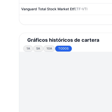
Vanguard Total Stock Market Etf
ETF-VTI
Gráficos históricos de cartera
1A
5A
10A
TODOS