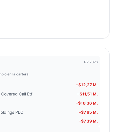
Q2 2026
bio en la cartera
−$12,27 M.
 Covered Call Etf
−$11,51 M.
−$10,36 M.
oldings PLC
−$7,65 M.
−$7,39 M.