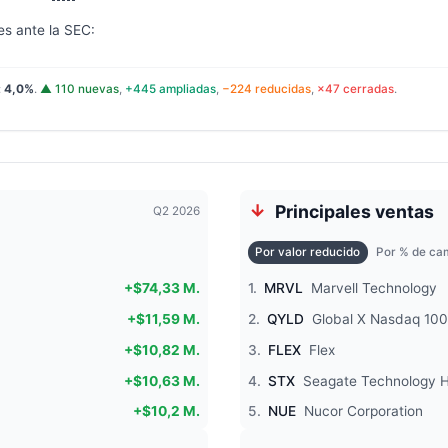
es ante la SEC:
:
4,0%
.
▲ 110 nuevas
,
+445 ampliadas
,
−224 reducidas
,
×47 cerradas
.
Principales ventas
Q2 2026
Por valor reducido
Por % de cam
+$74,33 M.
1.
MRVL
Marvell Technology
+$11,59 M.
2.
QYLD
Global X Nasdaq 100
+$10,82 M.
3.
FLEX
Flex
+$10,63 M.
4.
STX
Seagate Technology H
+$10,2 M.
5.
NUE
Nucor Corporation