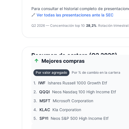
Para consultar el historial completo de presentacion
🔗
Ver todas las presentaciones ante la SEC
Q2 2026 — Concentración top 10:
28,2%
. Rotación trimestral
Resumen de cartera (Q2 2026)
Mejores compras
Por valor agregado
Por % de cambio en la cartera
1.
IWF
Ishares Russell 1000 Growth Etf
2.
QQQI
Neos Nasdaq 100 High Income Etf
3.
MSFT
Microsoft Corporation
4.
KLAC
Kla Corporation
5.
SPYI
Neos S&P 500 High Income Etf