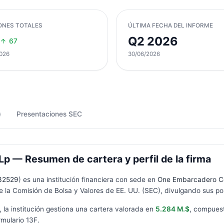
ONES TOTALES
ÚLTIMA FECHA DEL INFORME
Q2 2026
67
026
30/06/2026
)
Presentaciones SEC
 — Resumen de cartera y perfil de la firma
32529
) es una institución financiera con sede en
One Embarcadero Cen
 la Comisión de Bolsa y Valores de EE. UU. (SEC), divulgando sus pos
, la institución gestiona una cartera valorada en
5.284 M.$
, compues
rmulario
13F
.