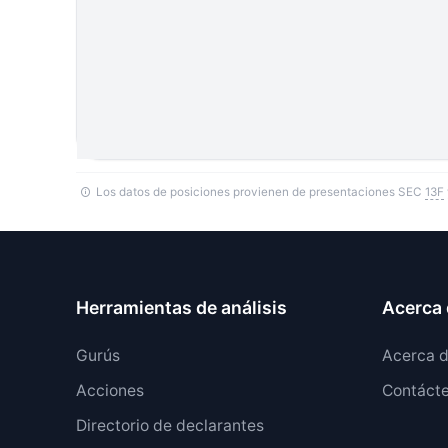
Los datos de posiciones provienen de presentaciones SEC
13F
Herramientas de análisis
Acerca 
Gurús
Acerca 
Acciones
Contáct
Directorio de declarantes