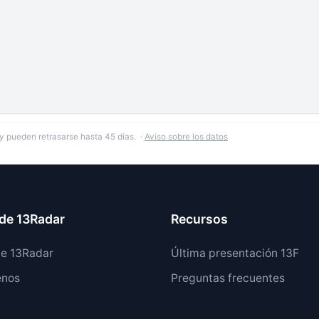
y pueden retrasarse hasta 45 días. ·
Aviso sobre los datos
de 13Radar
Recursos
de 13Radar
Última presentación 13F
enos
Preguntas frecuentes