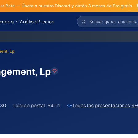
r Beta — Únete a nuestro Discord y obtén 3 meses de Pro gratis.
nsiders
Análisis
Precios
S
ent, Lp
agement, Lp
530
Código postal:
94111
Todas las presentaciones S