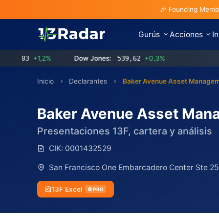
🎉 Founding Membe
Gurús
Acciones
I
3
+1,2%
Dow Jones:
539,62
+0,3%
Inicio
Declarantes
Baker Avenue Asset Managem
Baker Avenue Asset Man
Presentaciones 13F, cartera y análisis
CIK:
0001432529
San Francisco One Embarcadero Center Ste 2
13F Excel
PRO