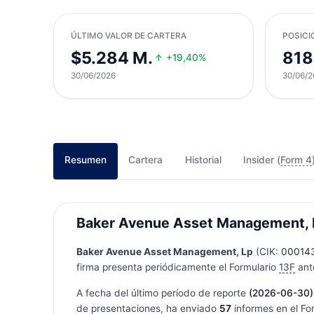
ÚLTIMO VALOR DE CARTERA
POSICI
$5.284 M.
818
+19,40%
30/06/2026
30/06/2
Resumen
Cartera
Historial
Insider (
Form 4
Baker Avenue Asset Management, Lp
Baker Avenue Asset Management, Lp
(CIK:
00014
firma presenta periódicamente el Formulario
13F
ante
A fecha del último período de reporte
(2026-06-30)
de presentaciones, ha enviado
57
informes en el Fo