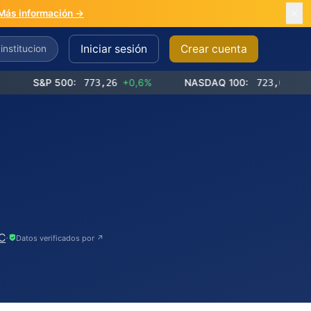
Más información →
Iniciar sesión
Crear cuenta
&P 500:
773,26
+0,6%
NASDAQ 100:
723,03
+1,2%
EC
·
Datos verificados por ↗