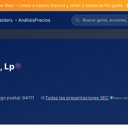
r Beta — Únete a nuestro Discord y obtén 3 meses de Pro gratis.
nsiders
Análisis
Precios
, Lp
go postal:
94111
Todas las presentaciones SEC
·
Datos ver