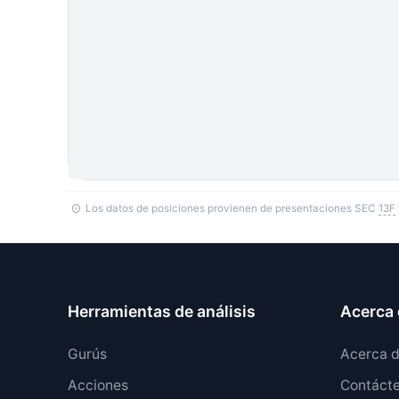
Los datos de posiciones provienen de presentaciones SEC
13F
Herramientas de análisis
Acerca 
Gurús
Acerca 
Acciones
Contáct