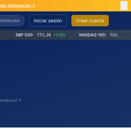
Más información →
Iniciar sesión
Crear cuenta
S&P 500:
773,26
+0,6%
NASDAQ 100:
723,03
+1,2%
ificados por ↗