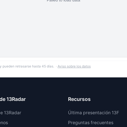
y pueden retrasarse hasta 45 días. ·
Aviso sobre los datos
de 13Radar
Recursos
de 13Radar
Última presentación 13F
enos
Preguntas frecuentes