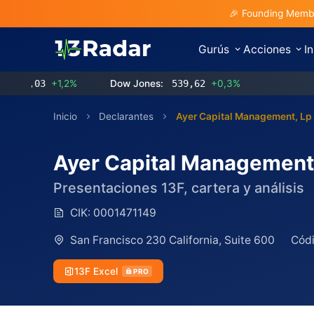
🎉 Founding Membe
Gurús
Acciones
I
3,03
+1,2%
Dow Jones:
539,62
+0,3%
Inicio
Declarantes
Ayer Capital Management, Lp
Ayer Capital Management
Presentaciones 13F, cartera y análisis
CIK:
0001471149
San Francisco 230 California, Suite 600
Códi
13F Excel
PRO