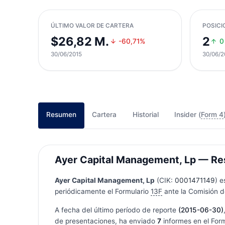
ÚLTIMO VALOR DE CARTERA
POSICI
$26,82 M.
2
-60,71%
0
30/06/2015
30/06/2
Resumen
Cartera
Historial
Insider (
Form 4
Ayer Capital Management, Lp — Resu
Ayer Capital Management, Lp
(CIK:
0001471149
) e
periódicamente el Formulario
13F
ante la Comisión de
A fecha del último período de reporte
(2015-06-30)
de presentaciones, ha enviado
7
informes en el For