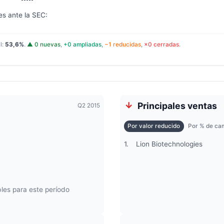
es ante la SEC:
l:
53,6%
.
▲ 0 nuevas
,
+0 ampliadas
,
−1 reducidas
,
×0 cerradas
.
Principales ventas
Q2 2015
Por valor reducido
Por % de cam
1.
Lion Biotechnologies
les para este período