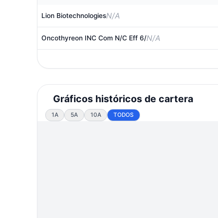
N/A
Lion Biotechnologies
N/A
Oncothyreon INC Com N/C Eff 6/
Gráficos históricos de cartera
1A
5A
10A
TODOS