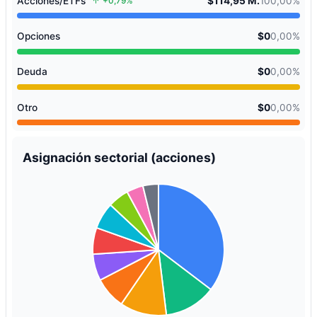
Acciones/ETFs
$114,95 M.
100,00%
+0,79%
Opciones
$0
0,00%
Deuda
$0
0,00%
Otro
$0
0,00%
Asignación sectorial (acciones)