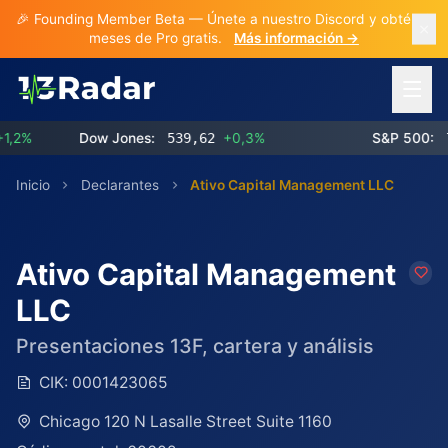
🎉 Founding Member Beta — Únete a nuestro Discord y obtén 3
meses de Pro gratis.
Más información →
Abrir 
2%
Dow Jones:
539,62
+0,3%
S&P 500:
773
Inicio
Declarantes
Ativo Capital Management LLC
Ativo Capital Management
LLC
Presentaciones 13F, cartera y análisis
CIK:
0001423065
Chicago 120 N Lasalle Street Suite 1160