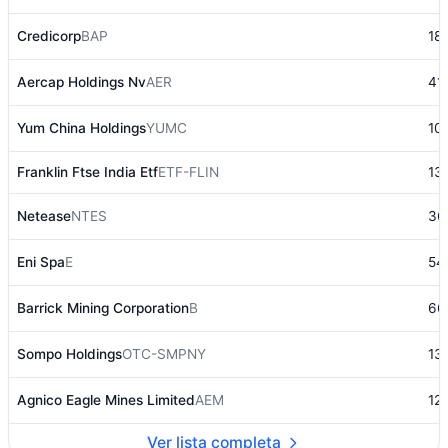
Credicorp
BAP
18
Aercap Holdings Nv
AER
41
Yum China Holdings
YUMC
10
Franklin Ftse India Etf
ETF-FLIN
13
Netease
NTES
36
Eni Spa
E
54
Barrick Mining Corporation
B
66
Sompo Holdings
OTC-SMPNY
13
Agnico Eagle Mines Limited
AEM
12
Ver lista completa