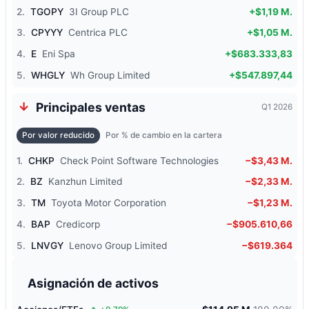
2.
TGOPY
3I Group PLC
+$1,19 M.
3.
CPYYY
Centrica PLC
+$1,05 M.
4.
E
Eni Spa
+$683.333,83
5.
WHGLY
Wh Group Limited
+$547.897,44
Principales ventas
Q1 2026
Por valor reducido
Por % de cambio en la cartera
1.
CHKP
Check Point Software Technologies
−$3,43 M.
2.
BZ
Kanzhun Limited
−$2,33 M.
3.
TM
Toyota Motor Corporation
−$1,23 M.
4.
BAP
Credicorp
−$905.610,66
5.
LNVGY
Lenovo Group Limited
−$619.364
Asignación de activos