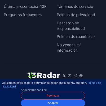
Última presentación 13F
Términos de servicio
Preguntas frecuentes
Política de privacidad
Descargo de
responsabilidad
Política de reembolso
No vendas mi
información
Utilizamos cookies para optimizar su experiencia de navegación.
Política de
© 2026 13Radar. Reservados todos los
privacidad
.
ES
Administrar cookies
derechos.
Rechazar
Aceptar