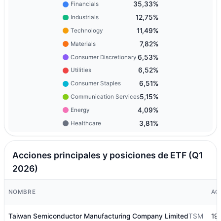
35,33%
Financials
12,75%
Industrials
11,49%
Technology
7,82%
Materials
6,53%
Consumer Discretionary
6,52%
Utilities
6,51%
Consumer Staples
5,15%
Communication Services
4,09%
Energy
3,81%
Healthcare
Acciones principales y posiciones de ETF (Q1
2026)
NOMBRE
AC
Taiwan Semiconductor Manufacturing Company Limited
TSM
19