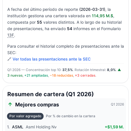
A fecha del último período de reporte
(2026-03-31)
, la
institución gestiona una cartera valorada en
114,95 M.$
,
compuesta por
55
valores distintos. A lo largo de su historial
de presentaciones, ha enviado
54
informes en el Formulario
13F
.
Para consultar el historial completo de presentaciones ante la
SEC:
🔗
Ver todas las presentaciones ante la SEC
Q1 2026 — Concentración top 10:
37,5%
. Rotación trimestral:
8,0%
.
▲
3 nuevas
,
+21 ampliadas
,
−18 reducidas
,
×3 cerradas
.
Resumen de cartera (Q1 2026)
Mejores compras
Q1 2026
Por valor agregado
Por % de cambio en la cartera
1.
ASML
Asml Holding Nv
+$1,59 M.