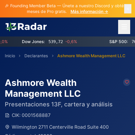
🎉 Founding Member Beta — Únete a nuestro Discord y obtén 3
meses de Pro gratis.
Más información →
Abrir 
Dow Jones:
539,72
-0,6%
S&P 500:
769,0
Inicio
Declarantes
Ashmore Wealth Management LLC
Ashmore Wealth
Management LLC
Presentaciones 13F, cartera y análisis
CIK:
0001568887
Wilmington 2711 Centerville Road Suite 400