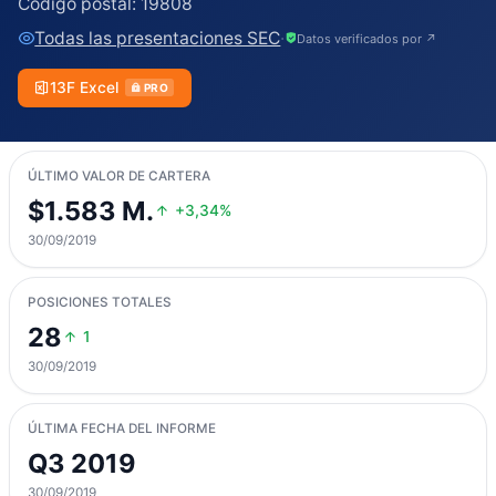
Código postal:
19808
Todas las presentaciones SEC
·
Datos verificados por ↗
13F Excel
PRO
ÚLTIMO VALOR DE CARTERA
$1.583 M.
+3,34%
30/09/2019
POSICIONES TOTALES
28
1
30/09/2019
ÚLTIMA FECHA DEL INFORME
Q3 2019
30/09/2019