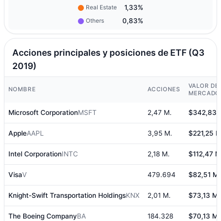
1,33%
Real Estate
0,83%
Others
Acciones principales y posiciones de ETF (Q3
2019)
VALOR DE
NOMBRE
ACCIONES
MERCADO
Microsoft Corporation
MSFT
2,47 M.
$342,83 
Apple
AAPL
3,95 M.
$221,25 M
Intel Corporation
INTC
2,18 M.
$112,47 M
Visa
V
479.694
$82,51 M.
Knight-Swift Transportation Holdings
KNX
2,01 M.
$73,13 M.
The Boeing Company
BA
184.328
$70,13 M.