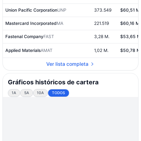
Union Pacific Corporation
UNP
373.549
$60,51 M.
Mastercard Incorporated
MA
221.519
$60,16 M.
Fastenal Company
FAST
3,28 M.
$53,65 M
Applied Materials
AMAT
1,02 M.
$50,78 M
Ver lista completa
Gráficos históricos de cartera
1A
5A
10A
TODOS