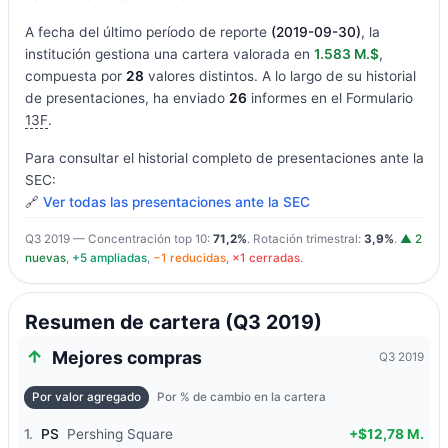
A fecha del último período de reporte
(2019-09-30)
, la
institución gestiona una cartera valorada en
1.583 M.$
,
compuesta por
28
valores distintos. A lo largo de su historial
de presentaciones, ha enviado
26
informes en el Formulario
13F
.
Para consultar el historial completo de presentaciones ante la
SEC:
🔗
Ver todas las presentaciones ante la SEC
Q3 2019 — Concentración top 10:
71,2%
. Rotación trimestral:
3,9%
.
▲ 2
nuevas
,
+5 ampliadas
,
−1 reducidas
,
×1 cerradas
.
Resumen de cartera (Q3 2019)
Mejores compras
Q3 2019
Por valor agregado
Por % de cambio en la cartera
1.
PS
Pershing Square
+$12,78 M.