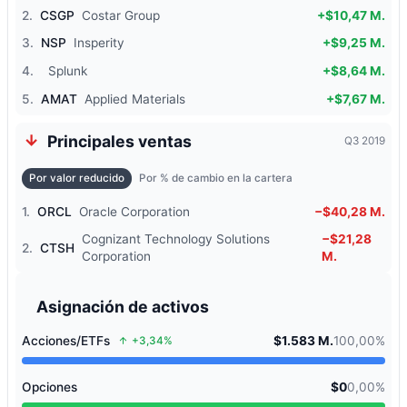
2.
CSGP
Costar Group
+$10,47 M.
3.
NSP
Insperity
+$9,25 M.
4.
Splunk
+$8,64 M.
5.
AMAT
Applied Materials
+$7,67 M.
Principales ventas
Q3 2019
Por valor reducido
Por % de cambio en la cartera
1.
ORCL
Oracle Corporation
−$40,28 M.
Cognizant Technology Solutions
−$21,28
2.
CTSH
Corporation
M.
Asignación de activos
Acciones/ETFs
$1.583 M.
100,00%
+3,34%
Opciones
$0
0,00%