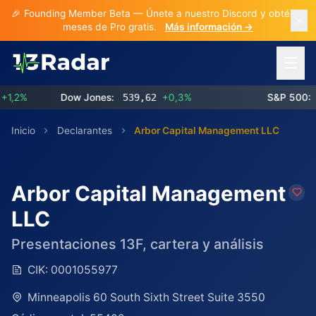
🎉 Founding Member Beta — Únete a nuestro Discord y obtén 3
meses de Pro gratis.
Más información →
Abrir 
2%
Dow Jones:
539,62
+0,3%
S&P 500:
773
Inicio
Declarantes
Arbor Capital Management LLC
Arbor Capital Management
LLC
Presentaciones 13F, cartera y análisis
CIK:
0001055977
Minneapolis 60 South Sixth Street Suite 3550