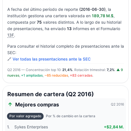
A fecha del último período de reporte
(2016-06-30)
, la
institución gestiona una cartera valorada en
189,78 M.$
,
compuesta por
75
valores distintos. A lo largo de su historial
de presentaciones, ha enviado
13
informes en el Formulario
13F
.
Para consultar el historial completo de presentaciones ante la
SEC:
🔗
Ver todas las presentaciones ante la SEC
Q2 2016 — Concentración top 10:
21,4%
. Rotación trimestral:
7,2%
.
▲ 9
nuevas
,
+1 ampliadas
,
−65 reducidas
,
×83 cerradas
.
Resumen de cartera (Q2 2016)
Mejores compras
Q2 2016
Por valor agregado
Por % de cambio en la cartera
1.
Sykes Enterprises
+$2,84 M.