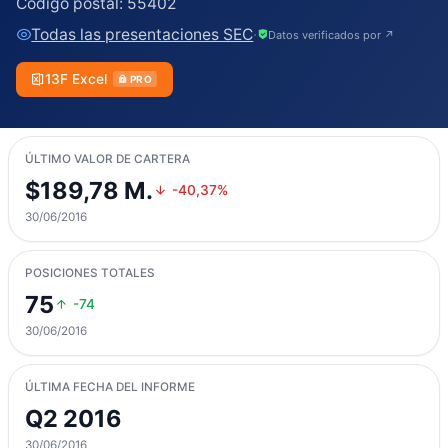
Código postal:
55402
Todas las presentaciones SEC
·
Datos verificados por ↗
13F Excel
PRO
ÚLTIMO VALOR DE CARTERA
$189,78 M.
-40,37%
30/06/2016
POSICIONES TOTALES
75
-74
30/06/2016
ÚLTIMA FECHA DEL INFORME
Q2 2016
30/06/2016