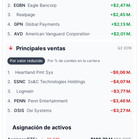
2.
EGBN
Eagle Bancorp
+$2,47 M.
3.
Realpage
+$2,45 M.
4.
GPN
Global Payments
+$2,13 M.
5.
AVD
American Vanguard Corporation
+$2,01 M.
Principales ventas
Q2 2016
Por valor reducido
Por % de cambio en la cartera
1.
Heartland Pmt Sys
−$6,06 M.
2.
SSNC
Ss&C Technologies Holdings
−$4,07 M.
3.
Logmein
−$3,77 M.
4.
PENN
Penn Entertainment
−$3,46 M.
5.
OSIS
Osi Systems
−$3,27 M.
Asignación de activos