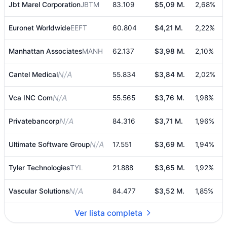
Jbt Marel Corporation
JBTM
83.109
$5,09 M.
2,68%
Euronet Worldwide
EEFT
60.804
$4,21 M.
2,22%
Manhattan Associates
MANH
62.137
$3,98 M.
2,10%
N/A
Cantel Medical
55.834
$3,84 M.
2,02%
N/A
Vca INC Com
55.565
$3,76 M.
1,98%
▼
N/A
Privatebancorp
84.316
$3,71 M.
1,96%
N/A
Ultimate Software Group
17.551
$3,69 M.
1,94%
▼
Tyler Technologies
TYL
21.888
$3,65 M.
1,92%
N/A
Vascular Solutions
84.477
$3,52 M.
1,85%
Ver lista completa