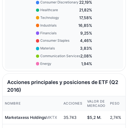
22,19%
Consumer Discretionary
21,82%
Healthcare
17,58%
Technology
16,85%
Industrials
9,25%
Financials
4,46%
Consumer Staples
3,83%
Materials
2,08%
Communication Services
1,94%
Energy
Acciones principales y posiciones de ETF (Q2
2016)
VALOR DE
NOMBRE
ACCIONES
PESO
MERCADO
Marketaxess Holdings
MKTX
35.743
$5,2 M.
2,74%