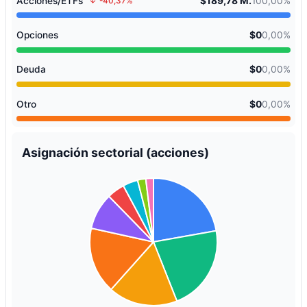
Acciones/ETFs
$189,78 M.
100,00%
-40,37%
Opciones
$0
0,00%
Deuda
$0
0,00%
Otro
$0
0,00%
Asignación sectorial (acciones)