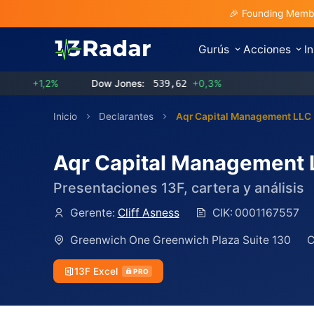
🎉 Founding Membe
Gurús
Acciones
I
1,2%
Dow Jones:
539,62
+0,3%
Inicio
Declarantes
Aqr Capital Management LLC
Aqr Capital Management 
Presentaciones 13F, cartera y análisis
Gerente:
Cliff Asness
CIK:
0001167557
Greenwich One Greenwich Plaza Suite 130
C
13F Excel
PRO