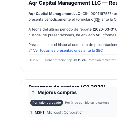
Aqr Capital Management LLC — Resu
Aqr Capital Management LLC
(CIK:
0001167557
) e
presenta periódicamente el Formulario
13F
ante la C
A fecha del último período de reporte
(2026-03-31)
historial de presentaciones, ha enviado
56
informes 
Para consultar el historial completo de presentacion
🔗
Ver todas las presentaciones ante la SEC
Q1 2026 — Concentración top 10:
11,2%
. Rotación trimestral:
Resumen de cartera (Q1 2026)
Mejores compras
Por valor agregado
Por % de cambio en la cartera
1.
MSFT
Microsoft Corporation