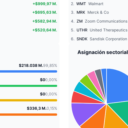
+$999,97 M.
2.
WMT
Walmart
+$695,63 M.
3.
MRK
Merck & Co
+$582,94 M.
4.
ZM
Zoom Communications
+$520,64 M.
5.
UTHR
United Therapeutics
6.
SNDK
Sandisk Corporation
Asignación sectorial
$218.038 M.
99,85%
$0
0,00%
$0
0,00%
$336,3 M.
0,15%