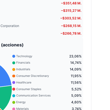
−$351,48 M.
−$315,27 M.
−$303,52 M.
 Corporation
−$268,15 M.
−$266,78 M.
 (acciones)
23,06%
Technology
14,74%
Financials
14,09%
Industrials
11,95%
Consumer Discretionary
11,56%
Healthcare
5,52%
Consumer Staples
5,09%
Communication Services
4,60%
Energy
3,74%
Materials