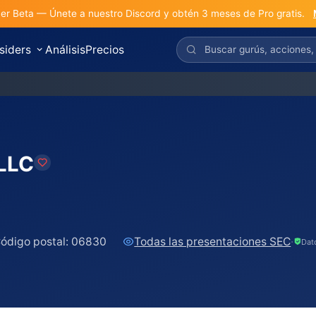
r Beta — Únete a nuestro Discord y obtén 3 meses de Pro gratis.
nsiders
Análisis
Precios
S&P 
LLC
ódigo postal:
06830
Todas las presentaciones SEC
·
Dat