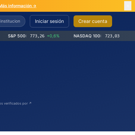
Más información →
Iniciar sesión
Crear cuenta
500:
773,26
+0,6%
NASDAQ 100:
723,03
+1,2%
Do
os verificados por ↗