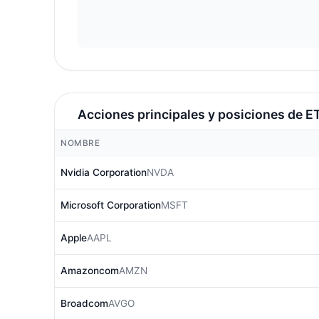
Acciones principales y posiciones de E
NOMBRE
Nvidia Corporation
NVDA
Microsoft Corporation
MSFT
Apple
AAPL
Amazoncom
AMZN
Broadcom
AVGO