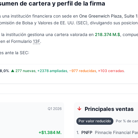
men de cartera y perfil de la firma
s una institución financiera con sede en
One Greenwich Plaza, Suite 
omisión de Bolsa y Valores de EE. UU. (SEC), divulgando sus posicione
, la institución gestiona una cartera valorada en
218.374 M.$
, compue
en el Formulario
13F
.
es ante la SEC:
8,0%
.
▲ 277 nuevas
,
+2378 ampliadas
,
−977 reducidas
,
×103 cerradas
.
Principales ventas
Q1 2026
Por valor reducido
Por % de cam
+$1.384 M.
1.
PNFP
Pinnacle Financial Pa