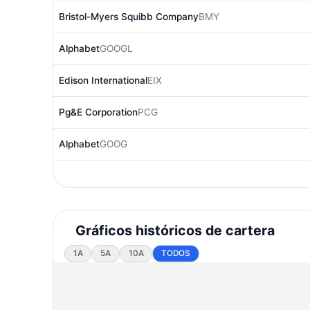
Bristol-Myers Squibb Company
BMY
Alphabet
GOOGL
Edison International
EIX
Pg&E Corporation
PCG
Alphabet
GOOG
Gráficos históricos de cartera
1A
5A
10A
TODOS