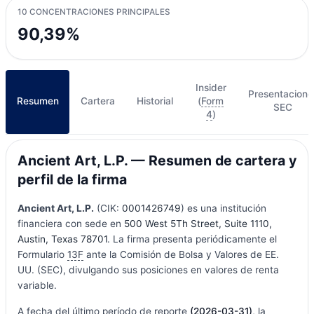
10 CONCENTRACIONES PRINCIPALES
90,39%
Insider
Presentacione
Resumen
Cartera
Historial
(
Form
SEC
4
)
Ancient Art, L.P. — Resumen de cartera y
perfil de la firma
Ancient Art, L.P.
(CIK:
0001426749
) es una institución
financiera con sede en
500 West 5Th Street, Suite 1110,
Austin, Texas 78701
. La firma presenta periódicamente el
Formulario
13F
ante la Comisión de Bolsa y Valores de EE.
UU. (SEC), divulgando sus posiciones en valores de renta
variable.
A fecha del último período de reporte
(2026-03-31)
, la