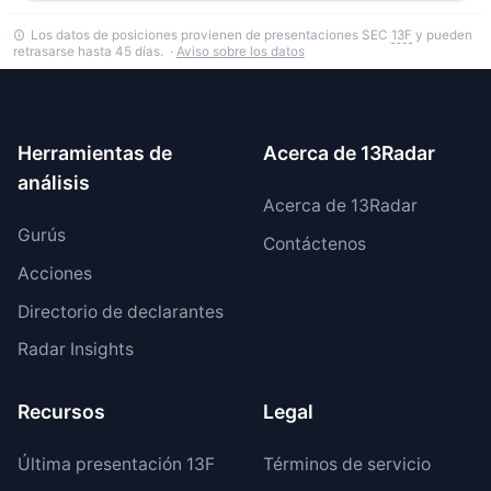
Los datos de posiciones provienen de presentaciones SEC
13F
y pueden
retrasarse hasta 45 días. ·
Aviso sobre los datos
Herramientas de
Acerca de 13Radar
análisis
Acerca de 13Radar
Gurús
Contáctenos
Acciones
Directorio de declarantes
Radar Insights
Recursos
Legal
Última presentación 13F
Términos de servicio