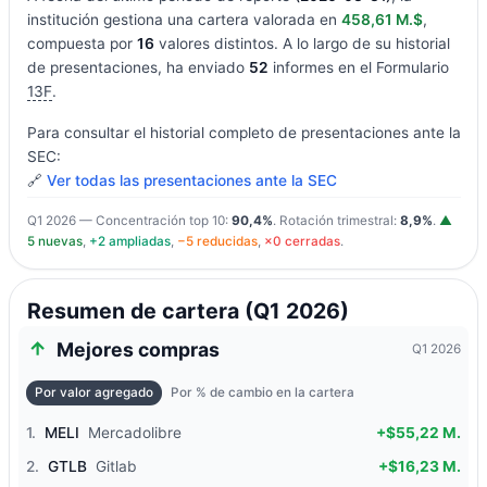
institución gestiona una cartera valorada en
458,61 M.$
,
compuesta por
16
valores distintos. A lo largo de su historial
de presentaciones, ha enviado
52
informes en el Formulario
13F
.
Para consultar el historial completo de presentaciones ante la
SEC:
🔗
Ver todas las presentaciones ante la SEC
Q1 2026 — Concentración top 10:
90,4%
. Rotación trimestral:
8,9%
.
▲
5 nuevas
,
+2 ampliadas
,
−5 reducidas
,
×0 cerradas
.
Resumen de cartera (Q1 2026)
Mejores compras
Q1 2026
Por valor agregado
Por % de cambio en la cartera
1.
MELI
Mercadolibre
+$55,22 M.
2.
GTLB
Gitlab
+$16,23 M.