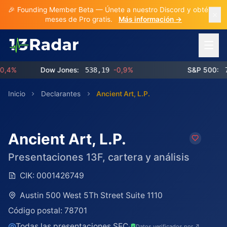
🎉 Founding Member Beta — Únete a nuestro Discord y obtén 3
meses de Pro gratis.
Más información →
Abrir 
%
Dow Jones:
538,19
-0,9%
S&P 500:
768,
Inicio
Declarantes
Ancient Art, L.P.
Ancient Art, L.P.
Presentaciones 13F, cartera y análisis
CIK:
0001426749
Austin 500 West 5Th Street Suite 1110
Código postal:
78701
Todas las presentaciones SEC
·
Datos verificados por ↗