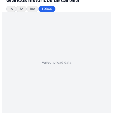
Gráficos históricos de cartera
1A
5A
10A
TODOS