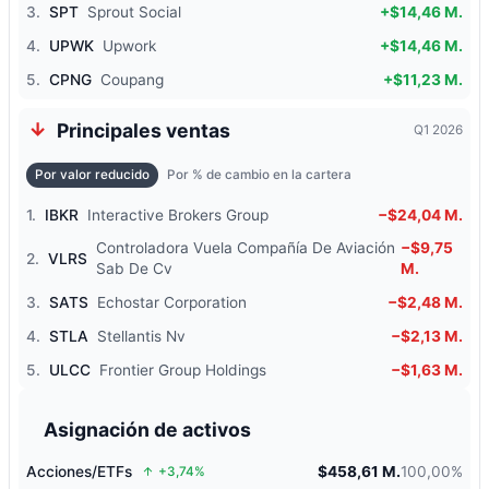
3.
SPT
Sprout Social
+$14,46 M.
4.
UPWK
Upwork
+$14,46 M.
5.
CPNG
Coupang
+$11,23 M.
Principales ventas
Q1 2026
Por valor reducido
Por % de cambio en la cartera
1.
IBKR
Interactive Brokers Group
−$24,04 M.
Controladora Vuela Compañía De Aviación
−$9,75
2.
VLRS
Sab De Cv
M.
3.
SATS
Echostar Corporation
−$2,48 M.
4.
STLA
Stellantis Nv
−$2,13 M.
5.
ULCC
Frontier Group Holdings
−$1,63 M.
Asignación de activos
Acciones/ETFs
$458,61 M.
100,00%
+3,74%