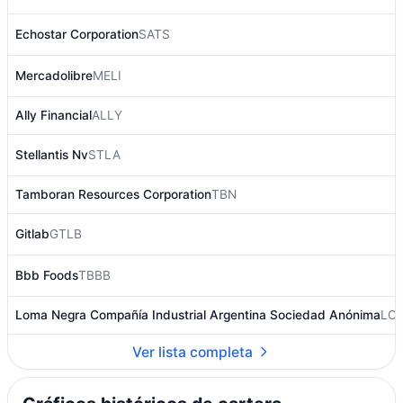
Echostar Corporation
SATS
Mercadolibre
MELI
Ally Financial
ALLY
Stellantis Nv
STLA
Tamboran Resources Corporation
TBN
Gitlab
GTLB
Bbb Foods
TBBB
Loma Negra Compañía Industrial Argentina Sociedad Anónima
LO
Ver lista completa