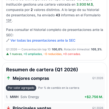
institución gestiona una cartera valorada en
3.930 M.$
,
compuesta por
2
valores distintos. A lo largo de su historial
de presentaciones, ha enviado
43
informes en el Formulario
13F
.
Para consultar el historial completo de presentaciones ante la
SEC:
🔗
Ver todas las presentaciones ante la SEC
Q1 2026 — Concentración top 10:
100,0%
. Rotación trimestral:
105,3%
.
▲ 1 nuevas
,
+0 ampliadas
,
−0 reducidas
,
×0 cerradas
.
Resumen de cartera (Q1 2026)
Mejores compras
Q1 2026
Por valor agregado
Por % de cambio en la cartera
1.
MWH
Solv Energy
+$2.756 M.
Principales ventas
Q1 2026