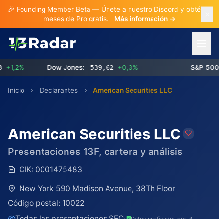
🎉 Founding Member Beta — Únete a nuestro Discord y obtén 3
meses de Pro gratis.
Más información →
Abrir 
1,2%
Dow Jones:
539,62
+0,3%
S&P 500:
Inicio
Declarantes
American Securities LLC
American Securities LLC
Presentaciones 13F, cartera y análisis
CIK:
0001475483
New York 590 Madison Avenue, 38Th Floor
Código postal:
10022
Todas las presentaciones SEC
·
Datos verificados por ↗