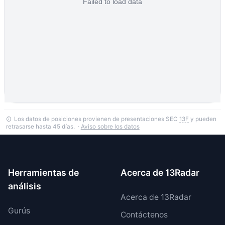
Los datos de posiciones provienen de presentaciones SEC
13F
y pueden
retrasarse hasta 45 días. ·
Aviso sobre los datos
Herramientas de
Acerca de 13Radar
análisis
Acerca de 13Radar
Gurús
Contáctenos