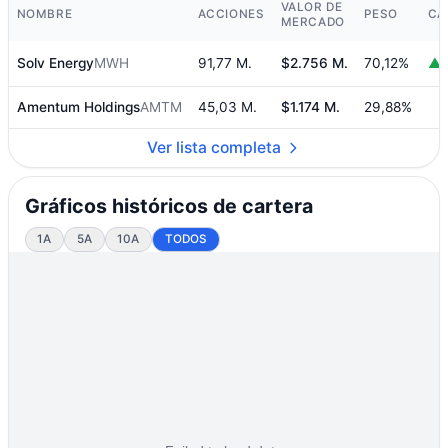
VALOR DE
NOMBRE
ACCIONES
PESO
CA
MERCADO
Solv Energy
MWH
91,77 M.
$2.756 M.
70,12%
▲ 
Amentum Holdings
AMTM
45,03 M.
$1.174 M.
29,88%
Ver lista completa
Gráficos históricos de cartera
1A
5A
10A
TODOS