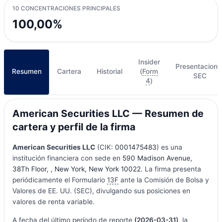
10 CONCENTRACIONES PRINCIPALES
100,00%
Insider
Presentacione
Resumen
Cartera
Historial
(
Form
SEC
4
)
American Securities LLC — Resumen de
cartera y perfil de la firma
American Securities LLC
(CIK:
0001475483
) es una
institución financiera con sede en
590 Madison Avenue,
38Th Floor, , New York, New York 10022
. La firma presenta
periódicamente el Formulario
13F
ante la Comisión de Bolsa y
Valores de EE. UU. (SEC), divulgando sus posiciones en
valores de renta variable.
A fecha del último período de reporte
(2026-03-31)
, la