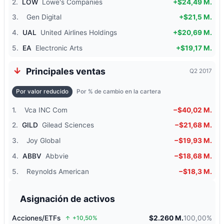
2.
LOW
Lowe's Companies
+$24,49 M.
3.
Gen Digital
+$21,5 M.
4.
UAL
United Airlines Holdings
+$20,69 M.
5.
EA
Electronic Arts
+$19,17 M.
Principales ventas
Q2 2017
Por valor reducido
Por % de cambio en la cartera
1.
Vca INC Com
−$40,02 M.
2.
GILD
Gilead Sciences
−$21,68 M.
3.
Joy Global
−$19,93 M.
4.
ABBV
Abbvie
−$18,68 M.
5.
Reynolds American
−$18,3 M.
Asignación de activos
Acciones/ETFs
$2.260 M.
100,00%
+10,50%