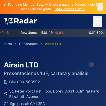
🎉 Founding Member Beta — Únete a nuestro Discord y obtén 3
meses de Pro gratis.
Más información →
Abrir 
4%
Dow Jones:
538,19
-0,9%
S&P 500:
768
Inicio
Declarantes
Airain LTD
Airain LTD
Presentaciones 13F, cartera y análisis
CIK:
0001563592
St. Peter Port First Floor, Dorey Court, Admiral Park
Elizabeth Avenue
Código postal:
GY1 3BD