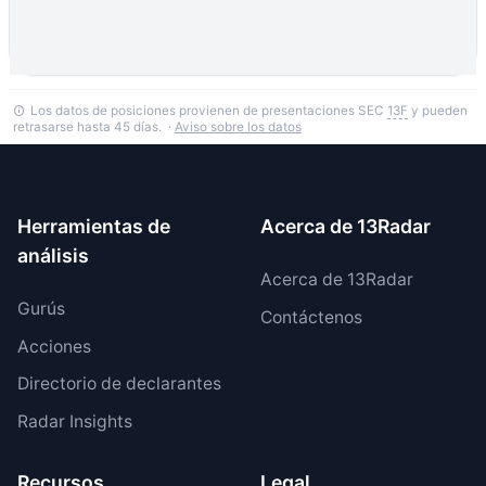
Los datos de posiciones provienen de presentaciones SEC
13F
y pueden
retrasarse hasta 45 días. ·
Aviso sobre los datos
Herramientas de
Acerca de 13Radar
análisis
Acerca de 13Radar
Gurús
Contáctenos
Acciones
Directorio de declarantes
Radar Insights
Recursos
Legal