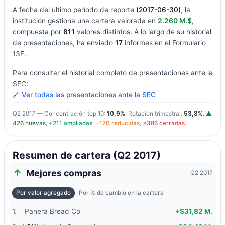
A fecha del último período de reporte
(2017-06-30)
, la
institución gestiona una cartera valorada en
2.260 M.$
,
compuesta por
811
valores distintos. A lo largo de su historial
de presentaciones, ha enviado
17
informes en el Formulario
13F
.
Para consultar el historial completo de presentaciones ante la
SEC:
🔗
Ver todas las presentaciones ante la SEC
Q2 2017 — Concentración top 10:
10,9%
. Rotación trimestral:
53,8%
.
▲
426 nuevas
,
+211 ampliadas
,
−170 reducidas
,
×386 cerradas
.
Resumen de cartera (Q2 2017)
Mejores compras
Q2 2017
Por valor agregado
Por % de cambio en la cartera
1.
Panera Bread Co
+$31,82 M.