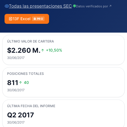
Todas las presentaciones SEC
·
Datos verificados por ↗
13F Excel
PRO
ÚLTIMO VALOR DE CARTERA
$2.260 M.
+10,50%
30/06/2017
POSICIONES TOTALES
811
40
30/06/2017
ÚLTIMA FECHA DEL INFORME
Q2 2017
30/06/2017