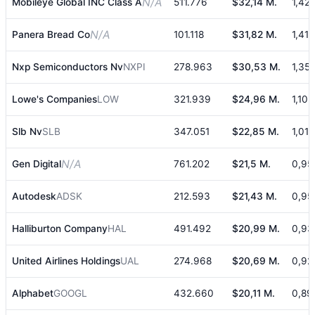
N/A
Mobileye Global INC Class A
511.776
$32,14 M.
1,42
N/A
Panera Bread Co
101.118
$31,82 M.
1,41
Nxp Semiconductors Nv
NXPI
278.963
$30,53 M.
1,35
Lowe's Companies
LOW
321.939
$24,96 M.
1,10
Slb Nv
SLB
347.051
$22,85 M.
1,01
N/A
Gen Digital
761.202
$21,5 M.
0,95
Autodesk
ADSK
212.593
$21,43 M.
0,95
Halliburton Company
HAL
491.492
$20,99 M.
0,9
United Airlines Holdings
UAL
274.968
$20,69 M.
0,92
Alphabet
GOOGL
432.660
$20,11 M.
0,89