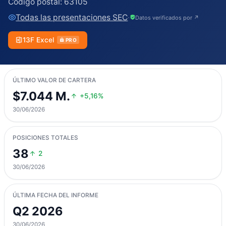
Código postal:
63105
Todas las presentaciones SEC
·
Datos verificados por ↗
13F Excel
PRO
ÚLTIMO VALOR DE CARTERA
$7.044 M.
+5,16%
30/06/2026
POSICIONES TOTALES
38
2
30/06/2026
ÚLTIMA FECHA DEL INFORME
Q2 2026
30/06/2026