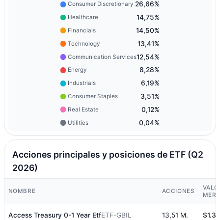
26,66%
Consumer Discretionary
14,75%
Healthcare
14,50%
Financials
13,41%
Technology
12,54%
Communication Services
8,28%
Energy
6,19%
Industrials
3,51%
Consumer Staples
0,12%
Real Estate
0,04%
Utilities
Acciones principales y posiciones de ETF (Q2
2026)
VALO
NOMBRE
ACCIONES
MER
Access Treasury 0-1 Year Etf
ETF-GBIL
13,51 M.
$1.3