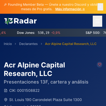
🎉 Founding Member Beta — Únete a nuestro Discord y obtén 3
meses de Pro gratis.
Más información →
Abrir 
%
Dow Jones:
538,19
-0,9%
S&P 500:
768,
Inicio
Declarantes
Acr Alpine Capital Research, LLC
Acr Alpine Capital
Research, LLC
Presentaciones 13F, cartera y análisis
CIK:
0001508822
St. Louis 190 Carondelet Plaza Suite 1300