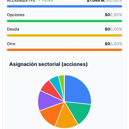
Acciones/ETFs
$7.044 M.
100,00%
+5,16%
Opciones
$0
0,00%
Deuda
$0
0,00%
Otro
$0
0,00%
Asignación sectorial (acciones)