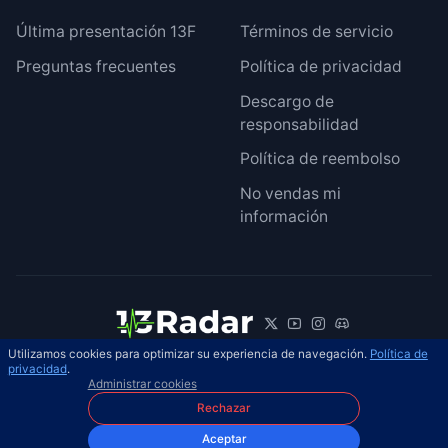
Última presentación 13F
Términos de servicio
Preguntas frecuentes
Política de privacidad
Descargo de
responsabilidad
Política de reembolso
No vendas mi
información
Utilizamos cookies para optimizar su experiencia de navegación.
Política de
© 2026 13Radar. Reservados todos los
privacidad
.
ES
Administrar cookies
derechos.
Rechazar
Aceptar