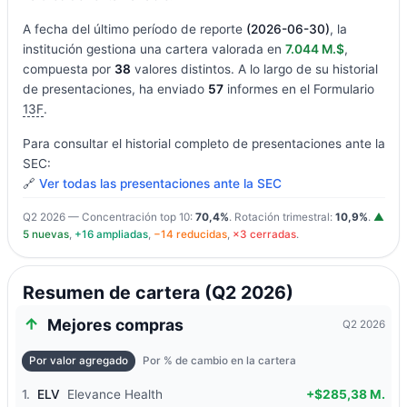
A fecha del último período de reporte
(2026-06-30)
, la
institución gestiona una cartera valorada en
7.044 M.$
,
compuesta por
38
valores distintos. A lo largo de su historial
de presentaciones, ha enviado
57
informes en el Formulario
13F
.
Para consultar el historial completo de presentaciones ante la
SEC:
🔗
Ver todas las presentaciones ante la SEC
Q2 2026 — Concentración top 10:
70,4%
. Rotación trimestral:
10,9%
.
▲
5 nuevas
,
+16 ampliadas
,
−14 reducidas
,
×3 cerradas
.
Resumen de cartera (Q2 2026)
Mejores compras
Q2 2026
Por valor agregado
Por % de cambio en la cartera
1.
ELV
Elevance Health
+$285,38 M.