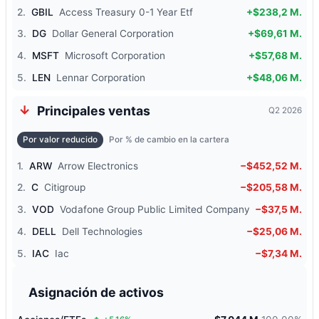
2.
GBIL
Access Treasury 0-1 Year Etf
+$238,2 M.
3.
DG
Dollar General Corporation
+$69,61 M.
4.
MSFT
Microsoft Corporation
+$57,68 M.
5.
LEN
Lennar Corporation
+$48,06 M.
Principales ventas
Q2 2026
Por valor reducido
Por % de cambio en la cartera
1.
ARW
Arrow Electronics
−$452,52 M.
2.
C
Citigroup
−$205,58 M.
3.
VOD
Vodafone Group Public Limited Company
−$37,5 M.
4.
DELL
Dell Technologies
−$25,06 M.
5.
IAC
Iac
−$7,34 M.
Asignación de activos