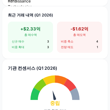
최근 거래 내역 (Q1 2026)
+$2.33억
-$1.62억
총 매수액
총 매도액
신규 매수
3
비중 축소
4
비중 확대
3
전량 매도
1
기관 컨센서스 (Q1 2026)
중립