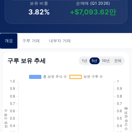
보유 비중
순매매 (Q1 2026)
3.82%
+$7,093.62만
개요
구루 거래
내부자 거래
구루 보유 추세
1년
5년
10년
전체