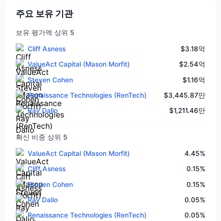
주요 보유 기관
보유 평가액 상위 5
Cliff Asness
$3.18억
ValueAct Capital (Mason Morfit)
$2.54억
Steven Cohen
$1.16억
Renaissance Technologies (RenTech)
$3,445.87만
Ray Dalio
$1,211.46만
확신 비중 상위 5
ValueAct Capital (Mason Morfit)
4.45%
Cliff Asness
0.15%
Steven Cohen
0.15%
Ray Dalio
0.05%
Renaissance Technologies (RenTech)
0.05%