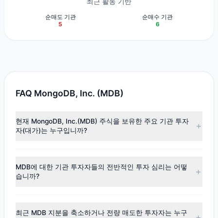
최근 활동 기반
순매도 기관
순매수 기관
5
6
FAQ MongoDB, Inc. (MDB)
현재 MongoDB, Inc.(MDB) 주식을 보유한 주요 기관 투자
자(대가)는 누구입니까?
주요 보유자로는
Cliff Asness
($3.18억),
ValueAct Capital
(Mason Morfit)
($2.54억),
Steven Cohen
($1.16억) 등이 있습
MDB에 대한 기관 투자자들의 전반적인 투자 심리는 어떻
니다. 최신 공시 데이터에 따르면, 총 9명의 투자 대가가 이 주
습니까?
식을 보유하고 있으며, 총 보유 주식 수는 약 307.1만주입니다.
최신
13F
데이터에 따르면, 전반적인 투자 심리는
매수 우위
(순매수)
로 나타났습니다. 해당 분기 동안 $7,093.62만의 자
최근 MDB 지분을 축소하거나 전량 매도한 투자자는 누구