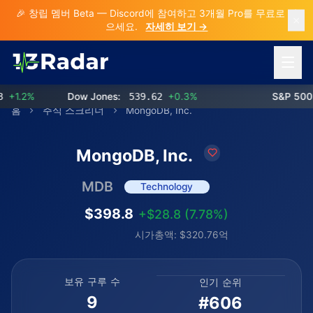
🎉 창립 멤버 Beta — Discord에 참여하고 3개월 Pro를 무료로 받
으세요.
자세히 보기 →
메뉴 열
1.2%
Dow Jones:
539.62
+0.3%
S&P 500:
홈
주식 스크리너
MongoDB, Inc.
MongoDB, Inc.
MDB
Technology
$398.8
+$28.8 (7.78%)
시가총액: $320.76억
보유 구루 수
인기 순위
9
#606