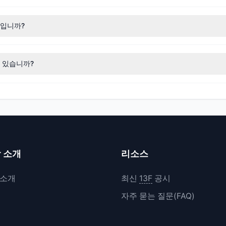
우위 (순매수)
로 나타났습니다. 해당 분기 동안 $5.27억의 자금이 순유입
구입니까?
, 2명은 LYB 지분을 전량 매도했습니다. 총 매도 금액은 약 $4,658.
 있습니까?
규 매수했으며, 3명은 기존 보유량을 늘렸습니다. 총 매수 금액은 약 $5.
r 소개
리소스
r 소개
최신
13F
공시
자주 묻는 질문(FAQ)