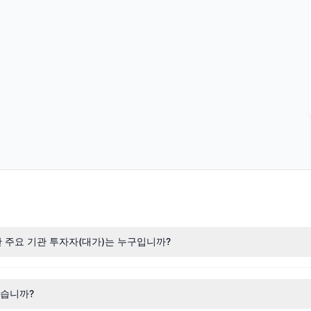
주식을 보유한 주요 기관 투자자(대가)는 누구입니까?
.4억),
Joel Greenblatt
($5,089.68만) 등이 있습니다. 최신 공시 데이
떻습니까?