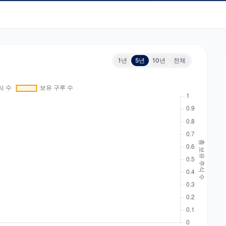
1년
5년
10년
전체