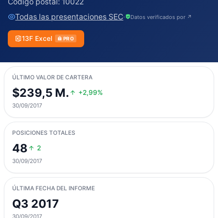
Código postal:
10022
Todas las presentaciones SEC
·
Datos verificados por ↗
13F Excel
PRO
ÚLTIMO VALOR DE CARTERA
$239,5 M.
+2,99%
30/09/2017
POSICIONES TOTALES
48
2
30/09/2017
ÚLTIMA FECHA DEL INFORME
Q3 2017
30/09/2017