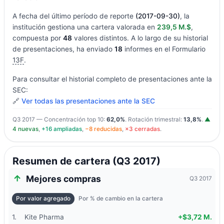
A fecha del último período de reporte
(2017-09-30)
, la
institución gestiona una cartera valorada en
239,5 M.$
,
compuesta por
48
valores distintos. A lo largo de su historial
de presentaciones, ha enviado
18
informes en el Formulario
13F
.
Para consultar el historial completo de presentaciones ante la
SEC:
🔗
Ver todas las presentaciones ante la SEC
Q3 2017 — Concentración top 10:
62,0%
. Rotación trimestral:
13,8%
.
▲
4 nuevas
,
+16 ampliadas
,
−8 reducidas
,
×3 cerradas
.
Resumen de cartera (Q3 2017)
Mejores compras
Q3 2017
Por valor agregado
Por % de cambio en la cartera
1.
Kite Pharma
+$3,72 M.