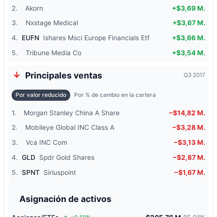
2.
Akorn
+$3,69 M.
3.
Nxstage Medical
+$3,67 M.
4.
EUFN
Ishares Msci Europe Financials Etf
+$3,66 M.
5.
Tribune Media Co
+$3,54 M.
Principales ventas
Q3 2017
Por valor reducido
Por % de cambio en la cartera
1.
Morgan Stanley China A Share
−$14,82 M.
2.
Mobileye Global INC Class A
−$3,28 M.
3.
Vca INC Com
−$3,13 M.
4.
GLD
Spdr Gold Shares
−$2,87 M.
5.
SPNT
Siriuspoint
−$1,67 M.
Asignación de activos