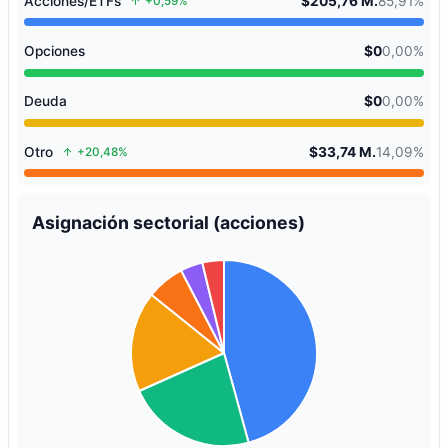
Acciones/ETFs
$205,76 M.
85,91%
+0,59%
Opciones
$0
0,00%
Deuda
$0
0,00%
Otro
$33,74 M.
14,09%
+20,48%
Asignación sectorial (acciones)