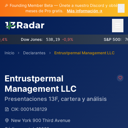
🎉 Founding Member Beta — Únete a nuestro Discord y obtén 3
meses de Pro gratis.
Más información →
Abrir 
Dow Jones:
538,19
-0,9%
S&P 500:
768,5
Inicio
Declarantes
Entrustpermal Management LLC
Entrustpermal
Management LLC
Presentaciones 13F, cartera y análisis
CIK:
0001438129
New York 900 Third Avenue