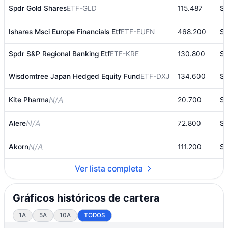
Spdr Gold Shares
ETF-GLD
115.487
$1
Ishares Msci Europe Financials Etf
ETF-EUFN
468.200
$1
Spdr S&P Regional Banking Etf
ETF-KRE
130.800
$7
Wisdomtree Japan Hedged Equity Fund
ETF-DXJ
134.600
$7
N/A
Kite Pharma
20.700
$3
N/A
Alere
72.800
$3
N/A
Akorn
111.200
$3
Ver lista completa
Gráficos históricos de cartera
1A
5A
10A
TODOS