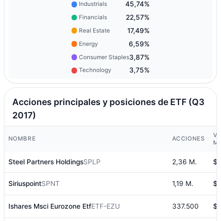
45,74%
Industrials
22,57%
Financials
17,49%
Real Estate
6,59%
Energy
3,87%
Consumer Staples
3,75%
Technology
Acciones principales y posiciones de ETF (Q3
2017)
VA
NOMBRE
ACCIONES
M
Steel Partners Holdings
SPLP
2,36 M.
$4
Siriuspoint
SPNT
1,19 M.
$1
Ishares Msci Eurozone Etf
ETF-EZU
337.500
$1