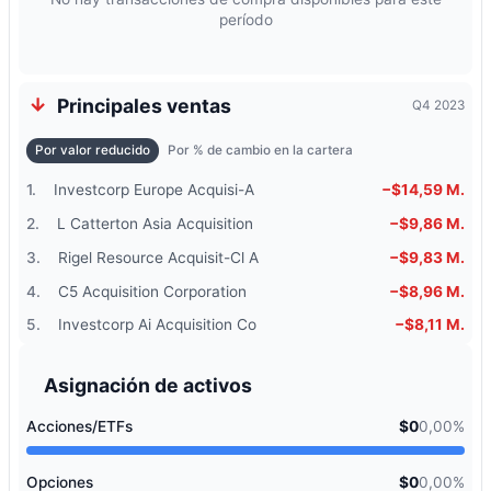
período
Principales ventas
Q4 2023
Por valor reducido
Por % de cambio en la cartera
1.
Investcorp Europe Acquisi-A
−$14,59 M.
2.
L Catterton Asia Acquisition
−$9,86 M.
3.
Rigel Resource Acquisit-Cl A
−$9,83 M.
4.
C5 Acquisition Corporation
−$8,96 M.
5.
Investcorp Ai Acquisition Co
−$8,11 M.
Asignación de activos
Acciones/ETFs
$0
0,00%
Opciones
$0
0,00%