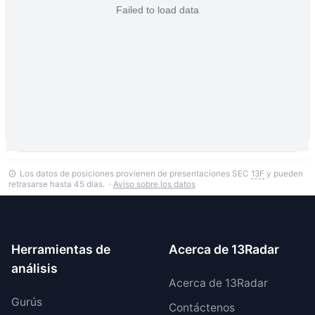
Los datos de posiciones provienen de presentaciones SEC
13F
y pueden
retrasarse hasta 45 días. ·
Aviso sobre los datos
Herramientas de
Acerca de 13Radar
análisis
Acerca de 13Radar
Gurús
Contáctenos