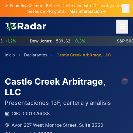
🎉 Founding Member Beta — Únete a nuestro Discord y obtén 3
meses de Pro gratis.
Más información →
Abrir 
1,2%
Dow Jones:
539,62
+0,3%
S&P 500:
Inicio
Declarantes
Castle Creek Arbitrage, LLC
Castle Creek Arbitrage,
LLC
Presentaciones 13F, cartera y análisis
CIK:
0001326638
Avon 227 West Monroe Street, Suite 3550